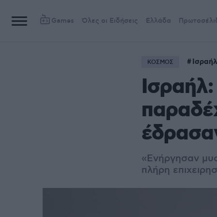
Games
Όλες οι Ειδήσεις
Ελλάδα
Πρωτοσέλι
Ισραή
ΚΟΣΜΟΣ
Ισραήλ:
παραδέχ
έδρασαν
«Ενήργησαν μυσ
πλήρη επιχειρη