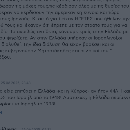
δωσαν τις μάχες τους,τις κέρδισαν όλες με τις θυσίες του
φεραν να κερδίσουν την αμερικανική εύνοια και τώρα
τους Ιρανούς. Κι αυτό γιατί είχαν ΗΓΈΤΕΣ που ήθελαν την
ύ τους και έκαναν ό,τι έπρεπε με τον στρατό τους για να
δίο. Τα ακριβώς αντίθετα, κάνουμε εμείς στην Ελλάδα με
ου ψηφίζετε. Αν στην Ελλάδα υπήρχαν οι Ισραηλινοί,οι
 διαλυθεί. Την ίδια διάλυση θα είχαν βαρέσει και οι
υς κυβερνούσαν Μητσοτάκηδες και οι λοιποί του "
όξου.
25.06.2025, 23:48
είχε επιτύχει η Ελλάδα -και η Κύπρος- αν ήταν ΦΙΛΗ και
 του Ισραήλ από το 1948! Δυστυχώς, η Ελλάδα περίμεν
ρίσει το Ισραήλ το 1993!
Η
λληνας
26.06.2025, 02:31