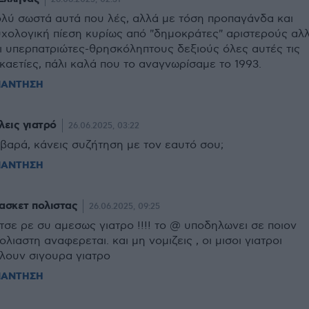
λύ σωστά αυτά που λές, αλλά με τόση προπαγάνδα και
χολογική πίεση κυρίως από "δημοκράτες" αριστερούς αλ
ι υπερπατριώτες-θρησκόληπτους δεξιούς όλες αυτές τις
καετίες, πάλι καλά που το αναγνωρίσαμε το 1993.
ΠΑΝΤΗΣΗ
λεις γιατρό
26.06.2025, 03:22
βαρά, κάνεις συζήτηση με τον εαυτό σου;
ΠΑΝΤΗΣΗ
ασκετ πολιστας
26.06.2025, 09:25
τσε ρε συ αμεσως γιατρο !!!! το @ υποδηλωνει σε ποιον
ολιαστη αναφερεται. και μη νομιζεις , οι μισοι γιατροι
λουν σιγουρα γιατρο
ΠΑΝΤΗΣΗ