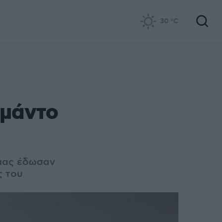
30
°C
ομάντο
 μας έδωσαν
ς του