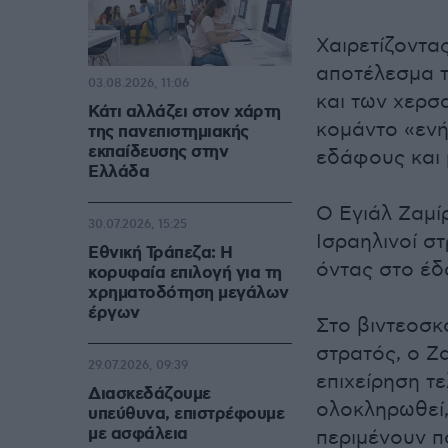
Χαιρετίζοντας
αποτέλεσμα 
03.08.2026, 11:06
και των χερσ
Κάτι αλλάζει στον χάρτη
κομάντο «ενή
της πανεπιστημιακής
εκπαίδευσης στην
εδάφους και 
Ελλάδα
Ο Εγιάλ Ζαμί
30.07.2026, 15:25
Ισραηλινοί σ
Εθνική Τράπεζα: Η
όντας στο έδ
κορυφαία επιλογή για τη
χρηματοδότηση μεγάλων
έργων
Στο βιντεοσκ
στρατός, ο Ζα
29.07.2026, 09:39
επιχείρηση τε
Διασκεδάζουμε
ολοκληρωθεί,
υπεύθυνα, επιστρέφουμε
με ασφάλεια
περιμένουν π