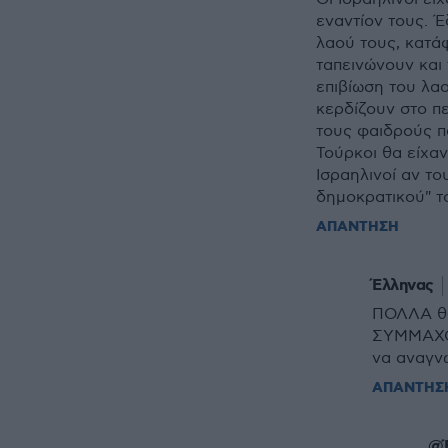
εναντίον τους. Έ
λαού τους, κατά
ταπεινώνουν και 
επιβίωση του λαο
κερδίζουν στο πε
τους φαιδρούς π
Τούρκοι θα είχαν
Ισραηλινοί αν το
δημοκρατικού" τ
ΑΠΑΝΤΗΣΗ
Έλληνας
ΠΟΛΛΑ θα 
ΣΥΜΜΑΧΟΣ
να αναγνω
ΑΠΑΝΤΗΣ
@Έ