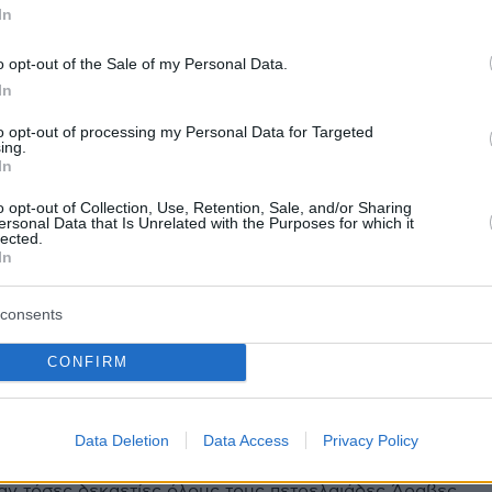
In
o opt-out of the Sale of my Personal Data.
In
to opt-out of processing my Personal Data for Targeted
ing.
protothema.gr στο Google News
ο
και μάθετε πρώτοι όλες
In
o opt-out of Collection, Use, Retention, Sale, and/or Sharing
ersonal Data that Is Unrelated with the Purposes for which it
lected.
Ειδήσεις
ελευταίες
από την Ελλάδα και τον Κόσμο, τη στιγ
In
Protothema.gr
 στο
consents
Α
ΠΡΟΣΘΗΚΗ ΣΧΟΛΙΟΥ
(5)
CONFIRM
Data Deletion
Data Access
Privacy Policy
ν ισραηλινό στρατό
25.06.2025, 22:42
ίχαν τόσες δεκαετίες όλους τους πετρελαιάδες Άραβες