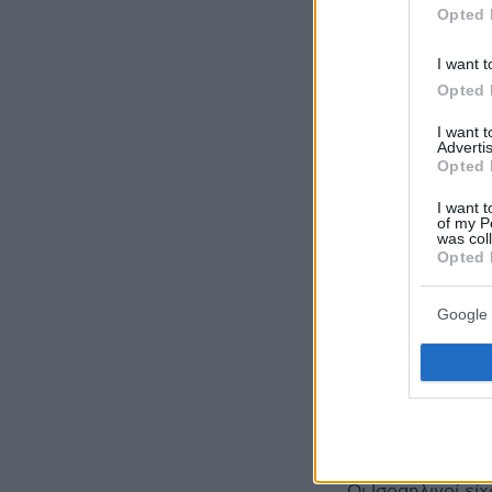
Opted 
I want t
Opted 
I want 
Advertis
Ακολουθήστε τ
Opted 
τις ειδήσεις
I want t
of my P
was col
Δείτε όλες τις τ
Opted 
που συμβαίνουν,
Google 
ΣΧΟΛΙ
Συγχαρητήρια στο
Οι Ισραηλινοί ε