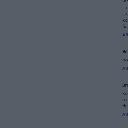
Πο
ψυ
κα
δε
Α
θέ
σο
Α
μπ
κα
σχ
θε
Α