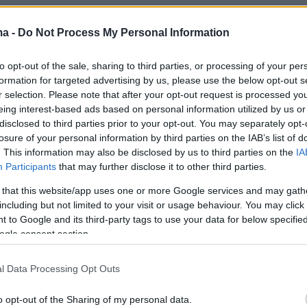
έλαβε επίσης ότι το ιρανικό πυρηνικό
ma -
Do Not Process My Personal Information
χτηκε σκληρό πλήγμα, κάτι που είχε ως
to opt-out of the sale, sharing to third parties, or processing of your per
α οδηγηθεί «χρόνια πίσω».
formation for targeted advertising by us, please use the below opt-out s
r selection. Please note that after your opt-out request is processed y
eing interest-based ads based on personal information utilized by us or
disclosed to third parties prior to your opt-out. You may separately opt-
ερα:
losure of your personal information by third parties on the IAB’s list of
. This information may also be disclosed by us to third parties on the
IA
.000 ευρώ στην Ομοσπονδία Άρσης Βαρών γι
Participants
that may further disclose it to other third parties.
τα ντόπινγκ μέσα σε ένα χρόνο
 that this website/app uses one or more Google services and may gath
including but not limited to your visit or usage behaviour. You may click 
 to Google and its third-party tags to use your data for below specifi
ραήλ έστειλε πράκτορες στο Φορντό μετά τις
ogle consent section.
 είπαν πως αφανίστηκε εντελώς
l Data Processing Opt Outs
αντίδραση της Ιωάννας Τούνη με σχόλια που
o opt-out of the Sharing of my personal data.
kTok για την υπόθεση revenge porn