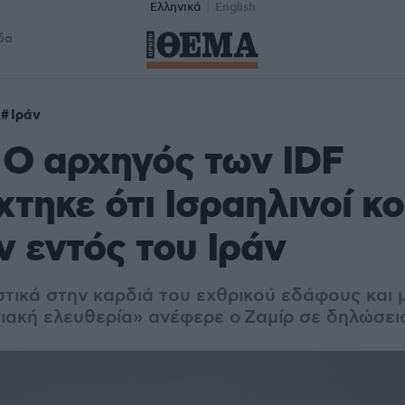
Ελληνικά
English
δα
λ
Ιράν
 Ο αρχηγός των IDF
τηκε ότι Ισραηλινοί κ
 εντός του Ιράν
τικά στην καρδιά του εχθρικού εδάφους και
σιακή ελευθερία» ανέφερε ο Ζαμίρ σε δηλώσει