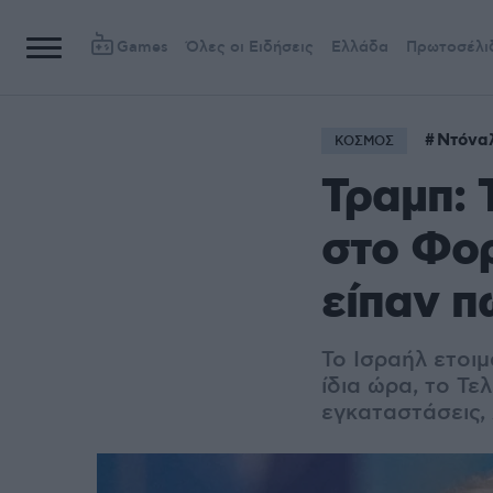
Games
Όλες οι Ειδήσεις
Ελλάδα
Πρωτοσέλι
Ντόνα
ΚΟΣΜΟΣ
Τραμπ: 
στο Φορ
είπαν π
Το Ισραήλ ετοιμ
ίδια ώρα, το Τε
εγκαταστάσεις,