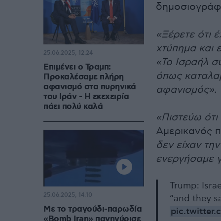
δημοσιογράφ
«Ξέρετε ότι 
χτύπημα και 
25.06.2025, 12:24
«Το Ισραήλ σ
Επιμένει ο Τραμπ:
όπως καταλαβα
Προκαλέσαμε πλήρη
αφανισμό στα πυρηνικά
αφανισμός».
του Ιράν - Η εκεχειρία
πάει πολύ καλά
«Πιστεύω ότι
Αμερικανός π
δεν είχαν την
ενεργήσαμε 
Trump: Isra
25.06.2025, 14:10
“and they sa
Με το τραγούδι-παρωδία
pic.twitte
«Bomb Iran» πανηγύρισε