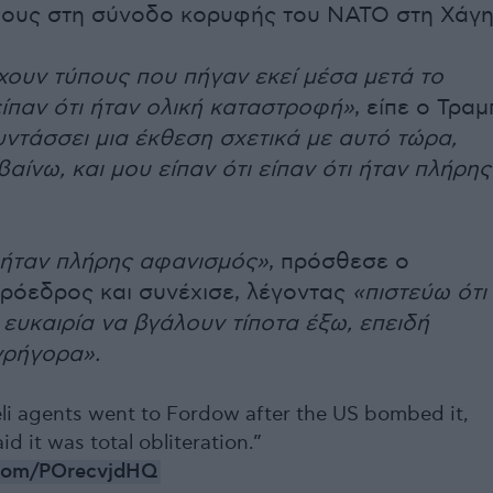
ους στη σύνοδο κορυφής του ΝΑΤΟ στη Χάγη
έχουν τύπους που πήγαν εκεί μέσα μετά το
είπαν ότι ήταν ολική καταστροφή»
, είπε ο Τραμ
υντάσσει μια έκθεση σχετικά με αυτό τώρα,
ίνω, και μου είπαν ότι είπαν ότι ήταν πλήρης
 ήταν πλήρης αφανισμός»
, πρόσθεσε ο
ρόεδρος και συνέχισε, λέγοντας
«πιστεύω ότι
 ευκαιρία να βγάλουν τίποτα έξω, επειδή
γρήγορα».
eli agents went to Fordow after the US bombed it,
id it was total obliteration.”
r.com/POrecvjdHQ