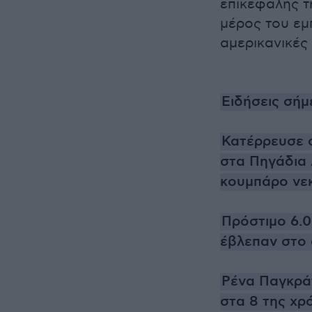
επικεφαλής τ
μέρος του εμ
αμερικανικές 
Ειδήσεις σήμ
Κατέρρευσε ο
στα Πηγάδια 
κουμπάρο νεκ
Πρόστιμο 6.0
έβλεπαν στο 
Ρένα Παγκράτ
στα 8 της χρό