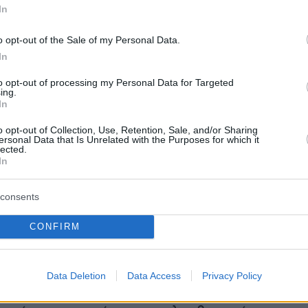
In
 ΙΑΕΑ: Πρώτη προτεραιότητα να
o opt-out of the Sale of my Personal Data.
ν οι επιθεωρητές μας στις ιρανικές
In
εγκαταστάσεις
to opt-out of processing my Personal Data for Targeted
ing.
 του Διεθνούς Οργανισμού Ατομικής Ενέργει
In
)
Ραφαέλ Γκρόσι
δήλωσε ότι βασική
o opt-out of Collection, Use, Retention, Sale, and/or Sharing
α των επιθεωρητών είναι να επιστρέψουν στις
ersonal Data that Is Unrelated with the Purposes for which it
lected.
καταστάσεις του Ιράν προκειμένου να
In
τις επιπτώσεις των αμερικανικών και ισραηλιν
ι να ελέγξουν τα ιρανικά αποθέματα σε
consents
ο ουράνιο.
CONFIRM
η πρώτη προτεραιότητα», υπογράμμισε ο Γ
κ
ρόσ
 συνέντευξης Τύπου από τη Βιέννη, καθώς
Data Deletion
Data Access
Privacy Policy
 επιστροφή των επιθεωρητών της ΙΑΕΑ στις