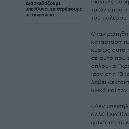
ιρανικές πυρ
Διασκεδάζουμε
υπεύθυνα, επιστρέφουμε
τριών όπου η
με ασφάλεια
του πολέμου μ
Όταν ρωτήθηκ
κατάσταση τω
κυρίως αυτό 
σε αυτό που 
όπλου- ο Γκρ
Ιράν στις 13 
λάβει «έκτακ
υλικό και τον
«Δεν υπεισήλθ
αλλά ξεκάθα
φανταστούμε 