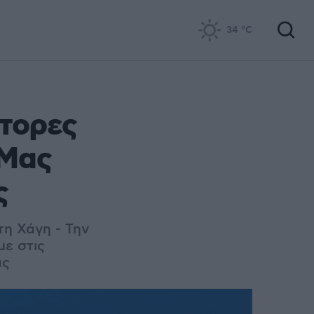
34
°C
κτορες
 Μας
ς
τη Χάγη - Την
με στις
ας