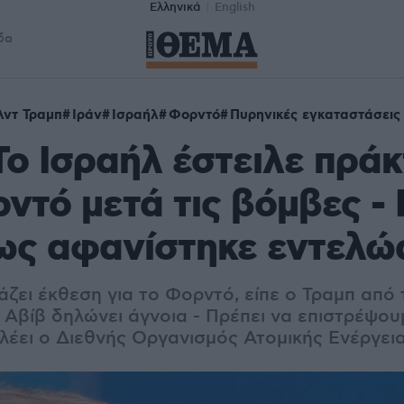
Ελληνικά
English
δα
λντ Τραμπ
Ιράν
Ισραήλ
Φορντό
Πυρηνικές εγκαταστάσεις
Το Ισραήλ έστειλε πρά
ντό μετά τις βόμβες -
ως αφανίστηκε εντελώ
άζει έκθεση για το Φορντό, είπε ο Τραμπ από 
λ Αβίβ δηλώνει άγνοια - Πρέπει να επιστρέψου
 λέει ο Διεθνής Οργανισμός Ατομικής Ενέργει