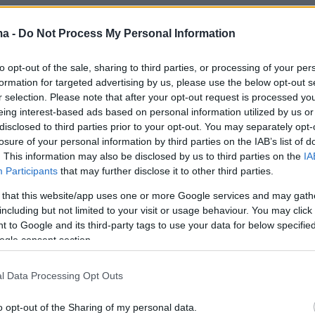
gal (@AmitSegal)
June 25, 2025
ma -
Do Not Process My Personal Information
to opt-out of the sale, sharing to third parties, or processing of your per
formation for targeted advertising by us, please use the below opt-out s
r selection. Please note that after your opt-out request is processed y
ροσγειώθηκαν ακριβώς εκεί που έπρεπε να
eing interest-based ads based on personal information utilized by us or
disclosed to third parties prior to your opt-out. You may separately opt-
ν»
, πρόσθεσε ο υπουργός Άμυνας των ΗΠΑ
Πι
losure of your personal information by third parties on the IAB’s list of
ογη αποστολή, ακριβώς εκεί που έπρεπε να
. This information may also be disclosed by us to third parties on the
IA
αν καταστροφή κάτω από το Φόρντο»
.
Participants
that may further disclose it to other third parties.
 that this website/app uses one or more Google services and may gath
ώνουν στο Ισραήλ
including but not limited to your visit or usage behaviour. You may click 
 to Google and its third-party tags to use your data for below specifi
ogle consent section.
ξιωματούχοι δήλωσαν, στο μεταξύ, στο δημόσι
ικό δίκτυο
Kan
ότι δεν γνωρίζουν για ισραηλιν
l Data Processing Opt Outs
το εσωτερικό των πυρηνικών εγκαταστάσεων
το αμερικανικό χτύπημα της Κυριακής.
o opt-out of the Sharing of my personal data.