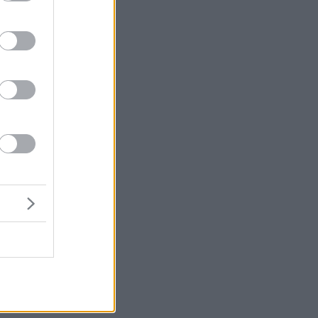
ας
ών
ι