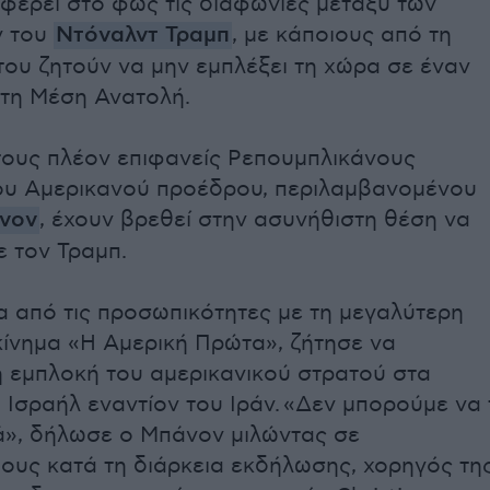
ι φέρει στο φως τις διαφωνίες μεταξύ των
 του
Ντόναλντ Τραμπ
, με κάποιους από τη
του ζητούν να μην εμπλέξει τη χώρα σε έναν
τη Μέση Ανατολή.
τους πλέον επιφανείς Ρεπουμπλικάνους
ου Αμερικανού προέδρου, περιλαμβανομένου
άνον
, έχουν βρεθεί στην ασυνήθιστη θέση να
 τον Τραμπ.
α από τις προσωπικότητες με τη μεγαλύτερη
κίνημα «Η Αμερική Πρώτα», ζήτησε να
 εμπλοκή του αμερικανικού στρατού στα
 Ισραήλ εναντίον του Ιράν.
«Δεν μπορούμε να 
», δήλωσε ο Μπάνον μιλώντας σε
υς κατά τη διάρκεια εκδήλωσης, χορηγός τη