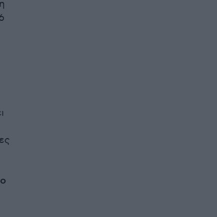
η
6
ι
ες
κο