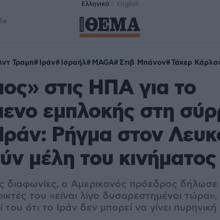
Ελληνικά
English
δα
λντ Τραμπ
Ιράν
Ισραήλ
MAGA
Στιβ Μπάνον
Τάκερ Κάρλσ
ος» στις ΗΠΑ για το
μενο εμπλοκής στη σύ
Ιράν: Ρήγμα στον Λευκ
ύν μέλη του κινήματο
ις διαφωνίες, ο Αμερικανός πρόεδρος δήλωσε
ικτές του «είναι λίγο δυσαρεστημένοι τώρα»,
του ότι το Ιράν δεν μπορεί να γίνει πυρηνικ