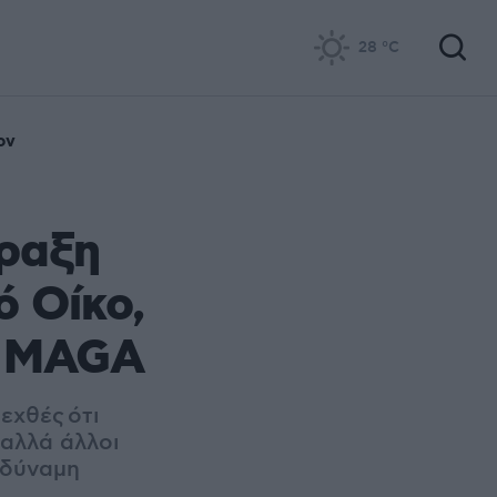
28
°C
ον
ρραξη
ό Οίκο,
ς MAGA
 εχθές
ότι
 αλλά άλλοι
ή δύναμη