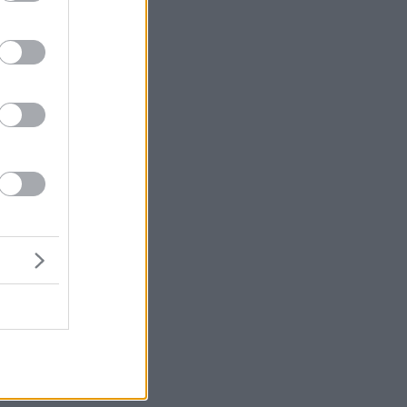
α
τι
ση
ι
ς