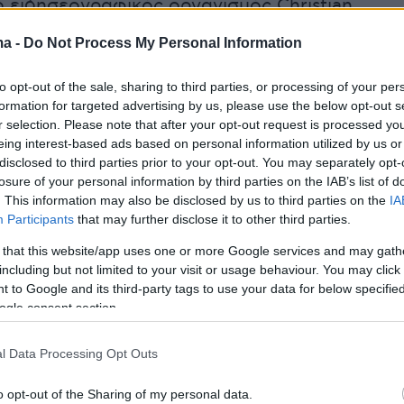
ο ειδησεογραφικός οργανισμός Christian
tor. «Θα διαλύσουμε τη χώρα, δεν μπορούμε 
ma -
Do Not Process My Personal Information
όμη Ιράκ», τόνισε.
to opt-out of the sale, sharing to third parties, or processing of your per
υ Ρεπουμπλικανικού κόμματος, που τάσσεται
formation for targeted advertising by us, please use the below opt-out s
r selection. Please note that after your opt-out request is processed y
εμβάσεων των ΗΠΑ σε ξένες συγκρούσεις,
eing interest-based ads based on personal information utilized by us or
 ανήσυχη την ώρα που ο Τραμπ αλλάζει στάσ
disclosed to third parties prior to your opt-out. You may separately opt-
 επεδίωκε να βρει μια διπλωματική λύση με το
losure of your personal information by third parties on the IAB’s list of
. This information may also be disclosed by us to third parties on the
IA
πυρηνικό του πρόγραμμα, τώρα δηλώνει ότι η
Participants
that may further disclose it to other third parties.
ενδέχεται να στηρίξει τη στρατιωτική
 that this website/app uses one or more Google services and may gath
ου Ισραήλ, ακόμη και να χρησιμοποιήσει την
including but not limited to your visit or usage behaviour. You may click 
ητική βόμβα GBU-57,
που διαθέτει και η οποία
 to Google and its third-party tags to use your data for below specifi
να πλήξει στόχους σε βάθος δεκάδων μέτρων
ogle consent section.
Γη.
l Data Processing Opt Outs
 που ήδη ακούγονται είναι ενδεικτικές των
o opt-out of the Sharing of my personal data.