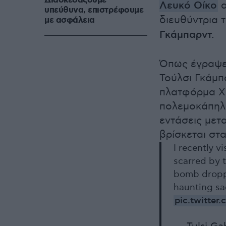
Διασκεδάζουμε
Λευκό Οίκο
α
υπεύθυνα, επιστρέφουμε
διευθύντρια 
με ασφάλεια
Γκάμπαρντ.
Όπως έγραψε τ
Τούλσι Γκάμπ
πλατφόρμα Χ, 
πολεμοκάπηλο
εντάσεις μετ
βρίσκεται στ
I recently v
scarred by 
bomb droppe
haunting sad
pic.twitte