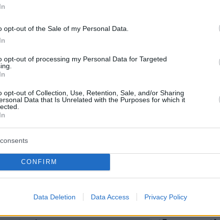
που θα αντιμετωπίσει ο Τραμπ από τη δεξιά
In
Ρεπουμπλικανικού κόμματος, αν αποφασίσει ν
o opt-out of the Sale of my Personal Data.
ώρα στη σύρραξη, μια κίνηση που το Ιράν, διά
In
υ
αγιατολάχ Αλί Χαμενεΐ
,
έχει προειδοποιήσει ό
αρές και ανεπανόρθωτες» συνέπειες.
to opt-out of processing my Personal Data for Targeted
ing.
In
η του Ρεπουμπλικάνου να συμμετάσχει στη
o opt-out of Collection, Use, Retention, Sale, and/or Sharing
τή θα αποτελέσει και μεγάλη στροφή σε σχέ
ersonal Data that Is Unrelated with the Purposes for which it
lected.
νη πρόθεσή του να αποφύγει να εμπλέξει τις
In
ξεις στο εξωτερικό. Παράλληλα θα επηρεάσε
 εκστρατεία του να καλλιεργήσει καλές σχέσει
consents
 του Κόλπου και ενδέχεται να αποσπάσει την
CONFIRM
από τις προσπάθειές του να τερματίσει τον
Ουκρανία και να καταλήξει σε δασμολογικές
 διάφορες χώρες.
Data Deletion
Data Access
Privacy Policy