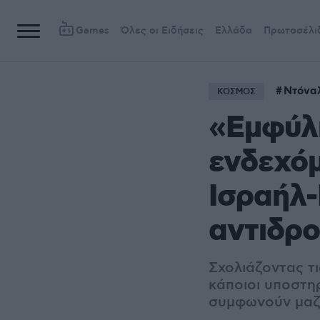
Games
Όλες οι Ειδήσεις
Ελλάδα
Πρωτοσέλι
Ντόνα
ΚΟΣΜΟΣ
«Εμφύλι
ενδεχό
Ισραήλ-
αντιδρο
Σχολιάζοντας τ
κάποιοι υποστηρ
συμφωνούν μαζί 