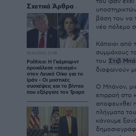
του Ιράν έχε
Σχετικά Άρθρα
υποστηρικτών
βάση του να 
νέο πόλεμο σ
Κάποιοι από 
συμμάχους τ
18.06.2025, 21:48
του
Στιβ Μπ
Politico: Η Γκάμπαρντ
προκάλεσε «σεισμό»
διαφωνούν με
στον Λευκό Οίκο για το
Ιράν - Οι μυστικές
συσκέψεις και το βίντεο
Ο Μπάνον, μι
που εξόργισε τον Τραμπ
επιρροή στο 
αποφευχθεί η
πλήγματα του
κάνουμε ξανά
δημοσιογράφο