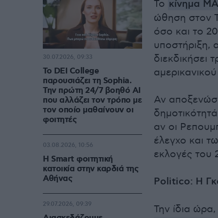
Το
κίνημα MA
ώθηση στον Τ
όσο και το 2
υποστήριξη, 
διεκδικήσει τ
30.07.2026, 09:33
Το DEI College
αμερικανικού
παρουσιάζει τη Sophia.
Την πρώτη 24/7 βοηθό AI
Αν αποξενώσε
που αλλάζει τον τρόπο με
τον οποίο μαθαίνουν οι
δημοτικότητά
φοιτητές
αν οι Ρεπουμ
έλεγχο και τ
03.08.2026, 10:56
εκλογές του 
Η Smart φοιτητική
κατοικία στην καρδιά της
Αθήνας
Politico: Η 
29.07.2026, 09:39
Την ίδια ώρα