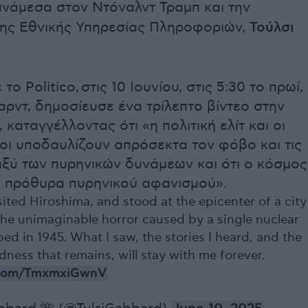
νάμεσα στον Ντόναλντ Τραμπ και την
της Εθνικής Υπηρεσίας Πληροφοριών,
Τούλσι
ο Politico, στις 10 Ιουνίου, στις 5:30 το πρωί,
αρντ, δημοσίευσε ένα τρίλεπτο βίντεο στην
καταγγέλλοντας ότι «η πολιτική ελίτ και οι
ι υποδαυλίζουν απρόσεκτα τον φόβο και τις
αξύ των πυρηνικών δυνάμεων και ότι ο κόσμος
α πρόθυρα πυρηνικού αφανισμού».
isited Hiroshima, and stood at the epicenter of a city
the unimaginable horror caused by a single nuclear
d in 1945. What I saw, the stories I heard, and the
ness that remains, will stay with me forever.
r.com/TmxmxiGwnV