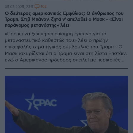
102
05.06.2025, 23:51
Ο δεύτερος αμερικανικός Εμφύλιος: Ο άνθρωπος του
Τραμπ, Στιβ Μπάνον, ζητά ν' απελαθεί ο Μασκ - «Είναι
παράνομος μετανάστης» λέει
«Πρέπει να ξεκινήσει επίσημη έρευνα για το
μεταναστευτικό καθεστώς του» λέει ο πρώην
επικεφαλής στρατηγικός σύμβουλος του Τραμπ - Ο
Μασκ ισχυρίζεται ότι ο Τραμπ είναι στη λίστα Επστάιν,
ενώ ο Αμερικανός πρόεδρος απειλεί με περικοπές
των κρατικών επιχορηγήσεων στον Mr Tesla