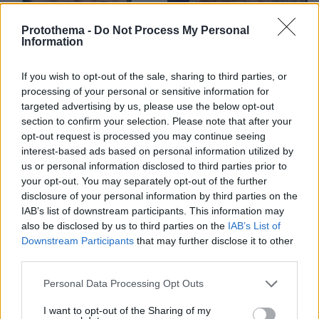
Protothema -
Do Not Process My Personal
Information
If you wish to opt-out of the sale, sharing to third parties, or
processing of your personal or sensitive information for
targeted advertising by us, please use the below opt-out
section to confirm your selection. Please note that after your
opt-out request is processed you may continue seeing
interest-based ads based on personal information utilized by
us or personal information disclosed to third parties prior to
your opt-out. You may separately opt-out of the further
disclosure of your personal information by third parties on the
IAB’s list of downstream participants. This information may
4
06.06.2025, 23:51
also be disclosed by us to third parties on the
IAB’s List of
Στα άκρα η διαμάχη Μασκ και Στιβ Μπάνον: «Είναι
Downstream Participants
that may further disclose it to other
εγκληματίας» λέει για τον πρώην σύμβουλο του Τραμπ
third parties.
Είχε ζητήσει από τον Τραμπ, λίγες ώρες μετά τη
Please note that this website/app uses one or more Google
Personal Data Processing Opt Outs
διαμάχη του με τον Έλον Μασκ, να αφαιρέσει τον
services and may gather and store information including but
έλεγχο της SpaceX από τον Μασκ
not limited to your visit or usage behaviour. You may click to
I want to opt-out of the Sharing of my