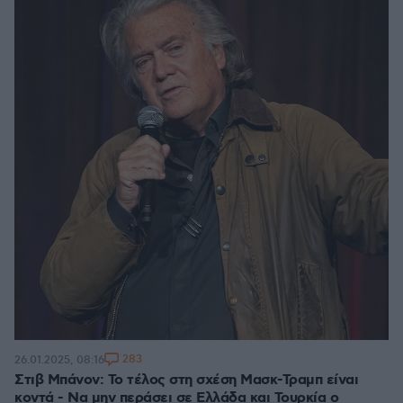
283
26.01.2025, 08:16
Στιβ Μπάνον: Το τέλος στη σχέση Μασκ-Τραμπ είναι
κοντά - Να μην περάσει σε Ελλάδα και Τουρκία ο