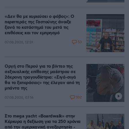
Loaded
:
100.00%
«Δεν θα με κυριεύσει ο φόβος»: Ο
περιπτεράς της Γαστούνης άνοιξε
ξανά το κατάστημά του μετά τις
επιθέσεις και τον εμπρησμό
53
07.08.2026, 12:51
Οργή στο Περού για το βίντεο της
σεξουαλικής επίθεσης μαέστρου σε
26χρονη τραγουδίστρια: «Σιγά-σιγά
θα το ξεπεράσεις» της έλεγαν από τη
μπάντα της
102
07.08.2026, 07:16
Στο mega yacht «Boardwalk» στην
Κέρκυρα η δεξίωση για τα 250 χρόνια
από την αμερικανική ανεξαρτησία -