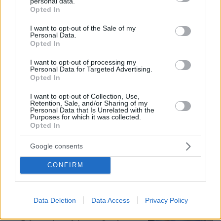
personal data.
grant or deny consent to Google and its third-party tags to
Opted In
use your data for below specified purposes in below Google
consent section.
I want to opt-out of the Sale of my
Personal Data.
Opted In
I want to opt-out of processing my
Personal Data for Targeted Advertising.
Opted In
I want to opt-out of Collection, Use,
Retention, Sale, and/or Sharing of my
Personal Data that Is Unrelated with the
Purposes for which it was collected.
Opted In
Google consents
07.08.2026, 10:26
CONFIRM
Στο Α΄ Νεκροταφείο το μνημόσυνο για τον έναν
χρόνο από τον θάνατο της Λένας Σαμαρά
Data Deletion
Data Access
Privacy Policy
Συνελήφθη στη Γερμανία 31χρονος