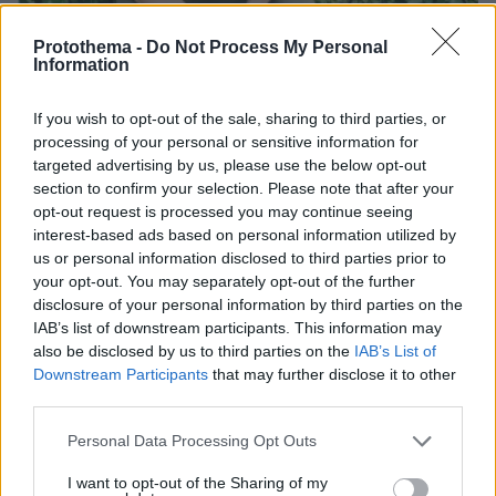
Protothema -
Do Not Process My Personal
Information
If you wish to opt-out of the sale, sharing to third parties, or
processing of your personal or sensitive information for
targeted advertising by us, please use the below opt-out
section to confirm your selection. Please note that after your
opt-out request is processed you may continue seeing
07.08.2026, 07:19
interest-based ads based on personal information utilized by
«Δεν το πιστεύουμε», λένε οι Αμερικανοί που
us or personal information disclosed to third parties prior to
υιοθέτησαν τον Αφγανό στη Λέσβο - Η αρχική
your opt-out. You may separately opt-out of the further
εκδοχή για το φονικό στην Κυψέλη και η σιωπή
disclosure of your personal information by third parties on the
στην απολογία
IAB’s list of downstream participants. This information may
also be disclosed by us to third parties on the
IAB’s List of
Downstream Participants
that may further disclose it to other
third parties.
Please note that this website/app uses one or more Google
Personal Data Processing Opt Outs
services and may gather and store information including but
not limited to your visit or usage behaviour. You may click to
I want to opt-out of the Sharing of my