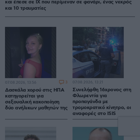
και έπεσε σε ΙΧ που περίμεναν σε φανάρι, ένας νεκρός
και 10 τραυματίες
3
07.08.2026, 13:21
07.08.2026, 13:56
Συνελήφθη 16χρονος στη
Δασκάλα χορού στις ΗΠΑ
Φλωρεντία για
κατηγορείται για
προπαγάνδα με
σεξουαλική κακοποίηση
τρομοκρατικό κίνητρο, οι
δύο ανήλικων μαθητών της
αναφορές στο ISIS