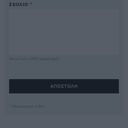
ΣΧΌΛΙΟ *
Απομένουν
2500
χαρακτήρες
* Υποχρεωτικά πεδία