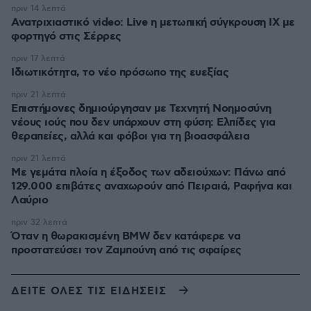
πριν 14 λεπτά
Ανατριχιαστικό video: Live η μετωπική σύγκρουση ΙΧ με
φορτηγό στις Σέρρες
πριν 17 λεπτά
Ιδιωτικότητα, το νέο πρόσωπο της ευεξίας
πριν 21 λεπτά
Επιστήμονες δημιούργησαν με Τεχνητή Νοημοσύνη
νέους ιούς που δεν υπάρχουν στη φύση: Ελπίδες για
θεραπείες, αλλά και φόβοι για τη βιοασφάλεια
πριν 21 λεπτά
Με γεμάτα πλοία η έξοδος των αδειούχων: Πάνω από
129.000 επιβάτες αναχωρούν από Πειραιά, Ραφήνα και
Λαύριο
πριν 32 λεπτά
Όταν η θωρακισμένη BMW δεν κατάφερε να
προστατεύσει τον Ζαμπούνη από τις σφαίρες
ΔΕΙΤΕ ΟΛΕΣ ΤΙΣ ΕΙΔΗΣΕΙΣ