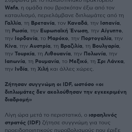
Σύμφωνα με το παλαιστινιακό πρακτορείο
Wafa
, η ομάδα που βρισκόταν έξω από τον
καταυλισμό, περιελάμβανε διπλωμάτες από τη
Γαλλία
Βρετανία
Καναδά
Ισπανία
, τη
, τον
, την
,
Ρωσία
Ευρωπαϊκή Ένωση
Αίγυπτο
τη
, την
, την
,
Ιορδανία
Μαρόκο
Πορτογαλία
την
, το
, την
, την
Κίνα
Αυστρία
Βραζιλία
Βουλγαρία
, την
, τη
, τη
,
Τουρκία
Λιθουανία
Πολωνία
την
, τη
, την
, την
Ιαπωνία
Ρουμανία
Μεξικό
Σρι Λάνκα
, τη
, το
, τη
,
Ινδία
Χιλή
την
, τη
και άλλες χώρες.
Ζήτησαν συγγνώμη οι IDF, ωστόσο «οι
διπλωμάτες δεν ακολούθησαν την εγκεκριμένη
διαδρομή»
ισραηλινός
Λίγη ώρα μετά το περιστατικό, ο
στρατός (IDF)
ζήτησε συγγνώμη για τους
προειδοποιητικούς πυροβολισμούς που έριξε