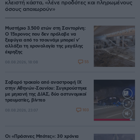
κλειστή κάστα, «λένε προδότες και πληρωμένους
όσους αποχωρούν»
Μυστήριο 3.500 ετών στη Σαντορίνη:
Ο 15χρονος που δεν πρόλαβε να
ξεφύγει από το τσουνάμι μπορεί ν'
αλλάξει τη χρονολογία της μεγάλης
έκρηξης
55
08.08.2026, 18:08
Σοβαρό τροχαίο από αναστροφή ΙΧ
στην Αθηνών-Σουνίου: Συγκρούστηκε
με μηχανή της ΔΙΑΣ, δύο αστυνομικοί
τραυματίες, βίντεο
103
08.08.2026, 23:07
Loaded
:
100.00%
Οι «Πράσινες Μπότες»: 30 χρόνια