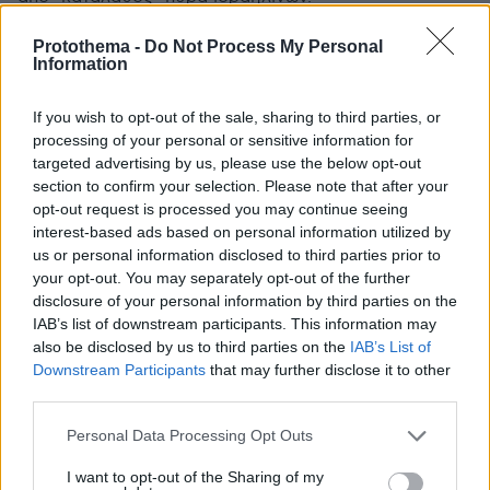
ΑΠΑΝΤΗΣΗ
Protothema -
Do Not Process My Personal
Information
Γιατι δεν
21.05.2025, 20:07
If you wish to opt-out of the sale, sharing to third parties, or
δεν ψαχνεις και τα κατορθωματα των
processing of your personal or sensitive information for
παντοφλαδων
targeted advertising by us, please use the below opt-out
ΑΠΑΝΤΗΣΗ
section to confirm your selection. Please note that after your
opt-out request is processed you may continue seeing
interest-based ads based on personal information utilized by
Σαμουήλ
us or personal information disclosed to third parties prior to
21.05.2025, 18:23
your opt-out. You may separately opt-out of the further
ΧΑ ΧΑ ΧΑ σαν λαγοί τρέχανε να κρυφτούν
disclosure of your personal information by third parties on the
ΑΠΑΝΤΗΣΗ
IAB’s list of downstream participants. This information may
also be disclosed by us to third parties on the
IAB’s List of
Να δεις εσυ
Downstream Participants
that may further disclose it to other
third parties.
21.05.2025, 19:28
πως θα τρεχεις σε λιγο καιρο
Please note that this website/app uses one or more Google
Personal Data Processing Opt Outs
ΑΠΑΝΤΗΣΗ
services and may gather and store information including but
not limited to your visit or usage behaviour. You may click to
I want to opt-out of the Sharing of my