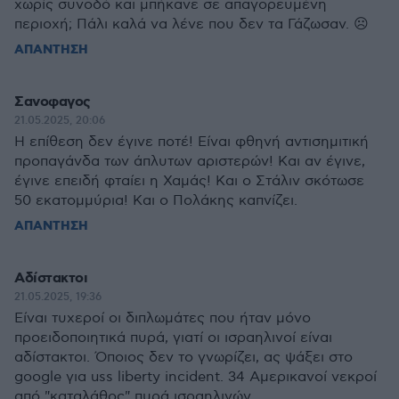
χωρίς συνοδό και μπήκανε σε απαγορευμένη
περιοχή; Πάλι καλά να λένε που δεν τα Γάζωσαν. ☹️
ΑΠΑΝΤΗΣΗ
Σανοφαγος
21.05.2025, 20:06
Η επίθεση δεν έγινε ποτέ! Είναι φθηνή αντισημιτική
προπαγάνδα των άπλυτων αριστερών! Και αν έγινε,
έγινε επειδή φταίει η Χαμάς! Και ο Στάλιν σκότωσε
50 εκατομμύρια! Και ο Πολάκης καπνίζει.
ΑΠΑΝΤΗΣΗ
Aδίστακτοι
21.05.2025, 19:36
Είναι τυχεροί οι διπλωμάτες που ήταν μόνο
προειδοποιητικά πυρά, γιατί οι ισραηλινοί είναι
αδίστακτοι. Όποιος δεν το γνωρίζει, ας ψάξει στο
google για uss liberty incident. 34 Αμερικανοί νεκροί
από "καταλάθος" πυρά ισραηλινών.