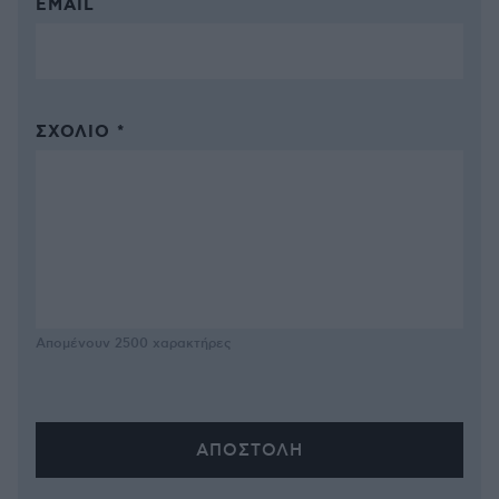
EMAIL
ΣΧΌΛΙΟ *
Απομένουν
2500
χαρακτήρες