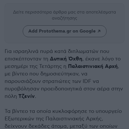
Δείτε περισσότερα άρθρα μας
στα αποτελέσματα
αναζήτησης
Add Protothema.gr on Google
Για ισραηλινά πυρά κατά διπλωματών που
Δυτική Όχθη
επισκέπτονταν τη
, έκανε λόγο το
Παλαιστινιακή Αρχή
μεσημέρι της Τετάρτης η
,
με βίντεο που δημοσιεύτηκαν, να
παρουσιάζουν στρατιώτες των IDF να
πυροβόλησαν προειδοποιητικά στον αέρα στην
Τζενίν
πόλη
.
Τα βίντεο τα οποία κυκλοφόρησε το υπουργείο
Εξωτερικών της Παλαιστινιακής Αρχής,
δείχνουν δεκάδες άτομα, μεταξύ των οποίων