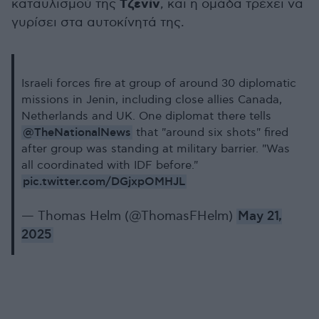
Τζενίν
καταυλισμού της
, και η ομάδα τρέχει να
γυρίσει στα αυτοκίνητά της.
Israeli forces fire at group of around 30 diplomatic
missions in Jenin, including close allies Canada,
Netherlands and UK. One diplomat there tells
@TheNationalNews
that "around six shots" fired
after group was standing at military barrier. "Was
all coordinated with IDF before."
pic.twitter.com/DGjxpOMHJL
— Thomas Helm (@ThomasFHelm)
May 21,
2025