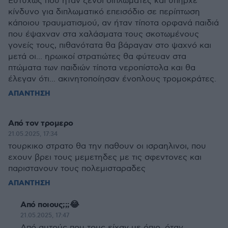
Ευτυχώς που ήταν ξένοι διπλωμάτες και υπήρχε
κίνδυνο για διπλωματικό επεισόδιο σε περίπτωση
κάποιου τραυματισμού, αν ήταν τίποτα ορφανά παιδιά
που έψαχναν στα χαλάσματα τους σκοτωμένους
γονείς τους, πιθανότατα θα βάραγαν στο ψαχνό και
μετά οι... ηρωικοί στρατιώτες θα φύτευαν στα
πτώματα των παιδιών τίποτα νεροπίστολα και θα
έλεγαν ότι... ακινητοποίησαν ένοπλους τρομοκράτες.
ΑΠΑΝΤΗΣΗ
Από τον τρομερο
21.05.2025, 17:34
τουρκικο στρατο θα την παθουν οι ισραηλινοι, που
εχουν βρει τους μεμετηδες με τις σφεντονες και
παριστανουν τους πολεμισταραδες
ΑΠΑΝΤΗΣΗ
Από ποιους;;;😂
21.05.2025, 17:47
Από αυτούς που τους είχαν με όπιο, όταν