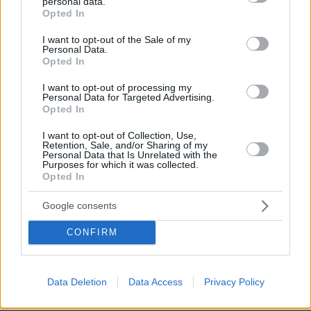
personal data.
grant or deny consent to Google and its third-party tags to
Opted In
Ισραήλ σώσε μας
use your data for below specified purposes in below Google
21.05.2025, 18:22
consent section.
I want to opt-out of the Sale of my
Εμπρός Ισραήλ! Όλοι οι Έλληνες είμαστε μαζί σας!
Personal Data.
Opted In
ΑΠΑΝΤΗΣΗ
I want to opt-out of processing my
Τραβα στην γωνια
Personal Data for Targeted Advertising.
Opted In
21.05.2025, 19:30
να κανεις σεξ στον εαυτο σου τελειωμενε
I want to opt-out of Collection, Use,
Retention, Sale, and/or Sharing of my
ΑΠΑΝΤΗΣΗ
Personal Data that Is Unrelated with the
Purposes for which it was collected.
anaksios
Opted In
21.05.2025, 20:07
Google consents
Και εσυ κατσιγογαμη, ασε τα ζωντανα ήσυχα
ΑΠΑΝΤΗΣΗ
CONFIRM
Τελικα
Data Deletion
Data Access
Privacy Policy
21.05.2025, 18:20
Δε θα παει απλως φυλακη ο νετανιαχου τον βλεπω