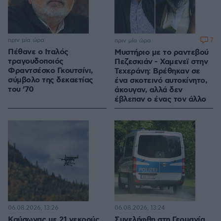
πριν μία ώρα
7
πριν μία ώρα
Πέθανε ο Ιταλός
Μυστήριο με το ραντεβού
τραγουδοποιός
Πεζεσκιάν - Χαμενεϊ στην
Φραντσέσκο Γκουτσίνι,
Τεχεράνη: Βρέθηκαν σε
σύμβολο της δεκαετίας
ένα σκοτεινό αυτοκίνητο,
του '70
άκουγαν, αλλά δεν
έβλεπαν ο ένας τον άλλο
06.08.2026, 13:26
06.08.2026, 13:24
Καύσωνας με 21 νεκρούς
Συνελήφθη στη Γερμανία