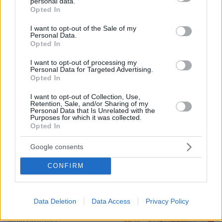
personal data.
τελευταίο μήνυμα της μητέρας στον
grant or deny consent to Google and its third-party tags to
Opted In
πρώην σύζυγό της πριν δολοφονήσει
use your data for below specified purposes in below Google
τα τέσσερα παιδιά τους
consent section.
I want to opt-out of the Sale of my
Personal Data.
66
06.08.2026, 04:44
Opted In
I want to opt-out of processing my
Personal Data for Targeted Advertising.
Opted In
Μυστήριο με το ραντεβού Πεζεσκιάν -
Χαμενεϊ στην Τεχεράνη: Βρέθηκαν σε
I want to opt-out of Collection, Use,
ένα σκοτεινό αυτοκίνητο, άκουγαν,
Retention, Sale, and/or Sharing of my
αλλά δεν έβλεπαν ο ένας τον άλλο
Personal Data that Is Unrelated with the
Purposes for which it was collected.
4
πριν μία ώρα
Opted In
Google consents
Κολυμβητής με καρκίνο στον
CONFIRM
εγκέφαλο ξέσπασε σε κλάματα προς
τον Βρετανό πρωθυπουργό: Ικετεύω
για τη ζωή όλων μας, ο πόνος είναι
Data Deletion
Data Access
Privacy Policy
αφόρητος
55
06.08.2026, 11:29