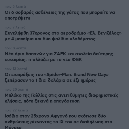
πριν 5 λεπτά
Οι 6 σοβαρές ασθένειες της γάτας που μπορείτε να
αποτρέψετε
πριν 7 λεπτά
Συνελήφθη 37χρονος στο αεροδρόμιο «Ελ. Βενιζέλος»
με 4 μαχαίρια και δύο ψαλίδια κλαδέματος
πριν 8 λεπτά
Νέα όρια δαπανών για ΣΑΕΚ και σχολεία δεύτερης
ευκαιρίας, τι αλλάζει με το νέο ΦΕΚ
πριν 13 λεπτά
Οι εισπράξεις του «Spider-Man: Brand New Day»
ξεπέρασαν το 1 δισ. δολάρια σε έξι ημέρες
πριν 20 λεπτά
Μπλόκο της Γαλλίας στις ανεπιθύμητες διαφημιστικές
κλήσεις, πότε ξεκινά η απαγόρευση
πριν 22 λεπτά
Ισόβια στον 25χρονο Αφγανό που σκότωσε δύο
ανθρώπους ρίχνοντας το ΙΧ του σε διαδήλωση στο
Μόναχο