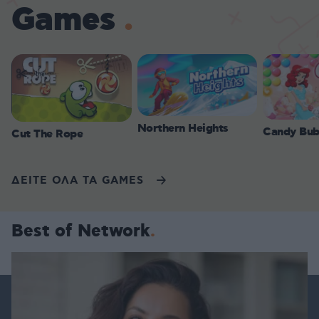
Games
Northern Heights
Candy Bub
Cut The Rope
ΔΕΙΤΕ ΟΛΑ ΤΑ GAMES
Best of Network