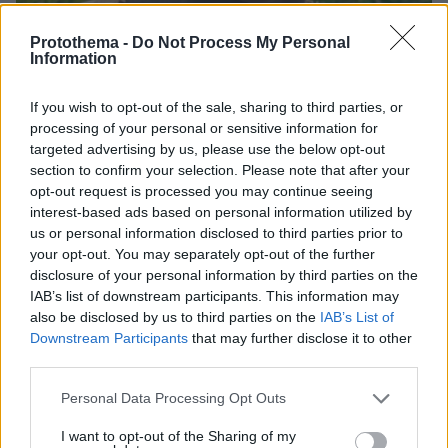
Protothema -
Do Not Process My Personal
Information
If you wish to opt-out of the sale, sharing to third parties, or
processing of your personal or sensitive information for
06.08.2026, 09:18
targeted advertising by us, please use the below opt-out
Νεαρή γυναίκα με ακατέργαστη ομορφιά από την
section to confirm your selection. Please note that after your
Αιθιοπία έγινε viral, δείτε την εντυπωσιακή
opt-out request is processed you may continue seeing
μεταμόρφωσή της από μακιγιέρ
interest-based ads based on personal information utilized by
us or personal information disclosed to third parties prior to
your opt-out. You may separately opt-out of the further
Οι πρώτες εικόνες του νέου Canadair
disclosure of your personal information by third parties on the
515 που έρχεται Ελλάδα και θα πετά
IAB’s list of downstream participants. This information may
και νύχτα
also be disclosed by us to third parties on the
IAB’s List of
176
06.08.2026, 10:22
Downstream Participants
that may further disclose it to other
third parties.
Loaded
:
Please note that this website/app uses one or more Google
Personal Data Processing Opt Outs
70.35%
services and may gather and store information including but
not limited to your visit or usage behaviour. You may click to
I want to opt-out of the Sharing of my
«Τα παιδιά έχουν μια μικρή ίωση»: Το