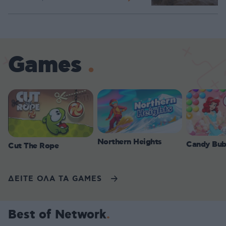
Games
Northern Heights
Candy Bub
Cut The Rope
ΔΕΙΤΕ ΟΛΑ ΤΑ GAMES
Best of Network