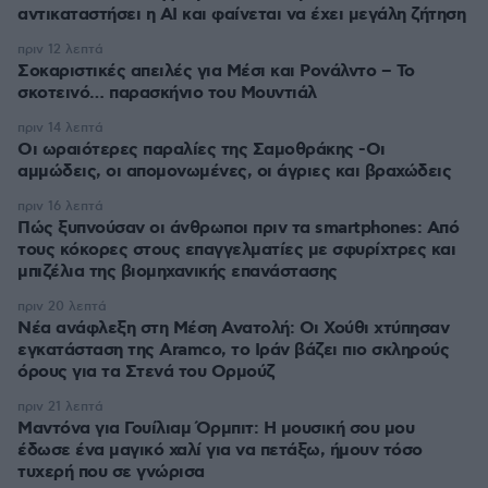
αντικαταστήσει η AI και φαίνεται να έχει μεγάλη ζήτηση
πριν 12 λεπτά
Σοκαριστικές απειλές για Μέσι και Ρονάλντο – Το
σκοτεινό… παρασκήνιο του Μουντιάλ
πριν 14 λεπτά
Οι ωραιότερες παραλίες της Σαμοθράκης -Οι
αμμώδεις, οι απομονωμένες, οι άγριες και βραχώδεις
πριν 16 λεπτά
Πώς ξυπνούσαν οι άνθρωποι πριν τα smartphones: Από
τους κόκορες στους επαγγελματίες με σφυρίχτρες και
μπιζέλια της βιομηχανικής επανάστασης
πριν 20 λεπτά
Νέα ανάφλεξη στη Μέση Ανατολή: Οι Χούθι χτύπησαν
εγκατάσταση της Aramco, το Ιράν βάζει πιο σκληρούς
όρους για τα Στενά του Ορμούζ
πριν 21 λεπτά
Μαντόνα για Γουίλιαμ Όρμπιτ: Η μουσική σου μου
έδωσε ένα μαγικό χαλί για να πετάξω, ήμουν τόσο
τυχερή που σε γνώρισα