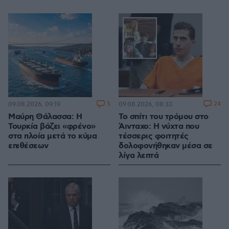
5
24
09.08.2026, 09:19
09.08.2026, 08:33
Μαύρη Θάλασσα: Η
Το σπίτι του τρόμου στο
Τουρκία βάζει «φρένο»
Άινταχο: Η νύχτα που
στα πλοία μετά το κύμα
τέσσερις φοιτητές
επιθέσεων
δολοφονήθηκαν μέσα σε
λίγα λεπτά