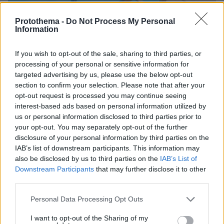
Protothema -
Do Not Process My Personal
Information
If you wish to opt-out of the sale, sharing to third parties, or
processing of your personal or sensitive information for
09.08.2026, 09:28
targeted advertising by us, please use the below opt-out
Χωρίς ναυαγοσώστη ήταν το beach bar στην Πάρο
section to confirm your selection. Please note that after your
όταν πνίγηκε ο 4χρονος, έρευνα για την άδεια της
opt-out request is processed you may continue seeing
πισίνας: Το χρονικό της τραγωδίας
interest-based ads based on personal information utilized by
us or personal information disclosed to third parties prior to
your opt-out. You may separately opt-out of the further
disclosure of your personal information by third parties on the
IAB’s list of downstream participants. This information may
also be disclosed by us to third parties on the
IAB’s List of
Downstream Participants
that may further disclose it to other
third parties.
Please note that this website/app uses one or more Google
Personal Data Processing Opt Outs
services and may gather and store information including but
not limited to your visit or usage behaviour. You may click to
I want to opt-out of the Sharing of my