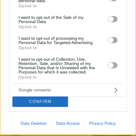
personal data.
grant or deny consent to Google and its third-party tags to
Opted In
use your data for below specified purposes in below Google
consent section.
I want to opt-out of the Sale of my
Personal Data.
Opted In
I want to opt-out of processing my
Personal Data for Targeted Advertising.
Opted In
I want to opt-out of Collection, Use,
Retention, Sale, and/or Sharing of my
Personal Data that Is Unrelated with the
Purposes for which it was collected.
09.08.2026, 08:01
Opted In
Βασιλική κηδεία προβλέπεται για τον πρίγκιπα
Άντριου όταν πεθάνει παρά την αποκαθήλωσή
Google consents
του, αντιδράσεις για το «μυστικό σχέδιο»
CONFIRM
Ασθενής ξυλοκόπησε νοσηλεύτρια
στα Επείγοντα του Ερυθρού Σταυρού,
την άρπαξε από τα μαλλιά και τη
Data Deletion
Data Access
Privacy Policy
χτύπησε σε πόρτες - Τι καταγγέλλει η
ΠΟΕΔΗΝ