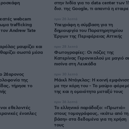
αεροσκάφη
στην Ινδία για το data center των 1
δισ. της Google, τι απαντά η εταιρε
θεατές webcam
πριν 26 λεπτά
μα trafficking
Υπεγράφη η σύμβαση για τη
τον Andrew Tate
δημιουργία του Παρατηρητηρίου
Έργων της Περιφέρειας Αττικής
αρόλας μαυρίζει και
πριν 28 λεπτά
καθαρίζει σωστά μέσα
Φωτογραφίες: Οι πόζες της
Κατερίνας Γερονικολού με μαγιό σ
πισίνα στη Λευκάδα
ο 26χρονος
πριν 30 λεπτά
ολοφονία της
Μάικλ Ντάγκλας: Η κοινή εμφάνισ
δας, τήρησε το
με την κόρη του - Το μαύρο φόρεμ
πής
της και η ομοιότητα μεταξύ τους
πριν 36 λεπτά
νοι εθελοντές
Το ελληνικό παράδοξο: «Πρωτιά»
κρανικές ένοπλες
στους τομογράφους, «κάτω από τη
βάση» στα δεδομένα για τη χρήση
τους