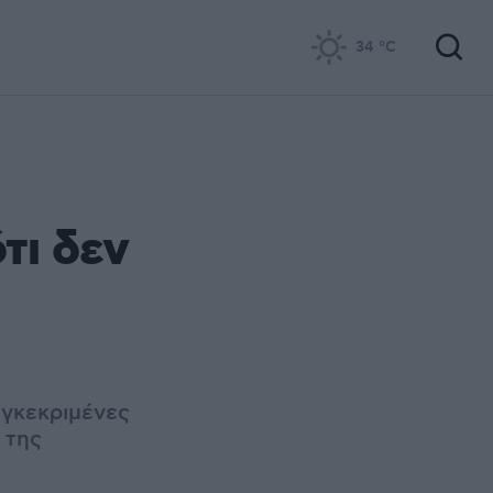
34
°C
τι δεν
γκεκριμένες
 της