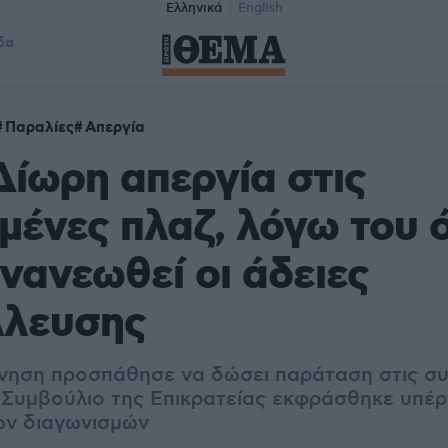
Ελληνικά
English
δα
Παραλίες
Απεργία
 Δίωρη απεργία στις
ένες πλαζ, λόγω του ό
νανεωθεί οι άδειες
λλευσης
ρνηση προσπάθησε να δώσει παράταση στις συ
ο Συμβούλιο της Επικρατείας εκφράσθηκε υπέρ
ων διαγωνισμών