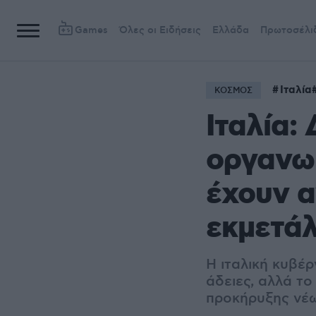
Games
Όλες οι Ειδήσεις
Ελλάδα
Πρωτοσέλι
Ιταλία
ΚΟΣΜΟΣ
Ιταλία:
οργανωμ
έχουν α
εκμετά
Η ιταλική κυβέ
άδειες, αλλά τ
προκήρυξης νέ