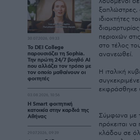
λουόμενοι δε
ξαπλώστρες,
ιδιοκτήτες τ
διαμαρτυρίας 
περιοχών στι
30.07.2026, 09:33
στο τέλος το
Το DEI College
παρουσιάζει τη Sophia.
ανανεωθεί.
Την πρώτη 24/7 βοηθό AI
που αλλάζει τον τρόπο με
Η ιταλική κυ
τον οποίο μαθαίνουν οι
φοιτητές
συγκεκριμένε
εκφράσθηκε 
03.08.2026, 10:56
Η Smart φοιτητική
κατοικία στην καρδιά της
Σύμφωνα με τ
Αθήνας
πρόκειται να
κλάδου σε όλε
29.07.2026, 09:39