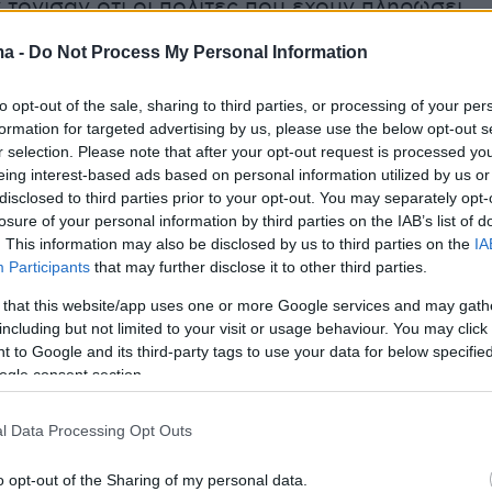
τόνισαν ότι οι πολίτες που έχουν πληρώσει
ά, νοικιάζοντας ομπρέλες και ξαπλώστρες, θ
ma -
Do Not Process My Personal Information
οζημιωθούν με μια επιπλέον «δωρεάν» ημέρα
.
to opt-out of the sale, sharing to third parties, or processing of your per
formation for targeted advertising by us, please use the below opt-out s
r selection. Please note that after your opt-out request is processed y
μίζουν πολλοί αναλυτές, το θέμα αφορά και
eing interest-based ads based on personal information utilized by us or
 κυβέρνηση της Ρώμης με τις Βρυξέλλες. Η
disclosed to third parties prior to your opt-out. You may separately opt-
ωση έχει ζητήσει επανειλημμένα από την Ιταλ
losure of your personal information by third parties on the IAB’s list of
. This information may also be disclosed by us to third parties on the
IA
ι νέους διαγωνισμούς για τις υποδομές που
Participants
that may further disclose it to other third parties.
τις παραλίες της, ώστε να ευνοηθεί ο ελεύθερ
 that this website/app uses one or more Google services and may gath
ς. Σύμφωνα με πληροφορίες, η κυβέρνηση
including but not limited to your visit or usage behaviour. You may click 
αθεί να βρει συμβιβαστική λύση. Φέρεται να
 to Google and its third-party tags to use your data for below specifi
είνει στις Βρυξέλλες, να παραταθούν οι άδειε
ogle consent section.
ς των οργανωμένων πλαζ μέχρι το 2030, αλλ
l Data Processing Opt Outs
ριφέρειες όπου οι ελεύθερες παραλίες
 75% του συνόλου.
o opt-out of the Sharing of my personal data.