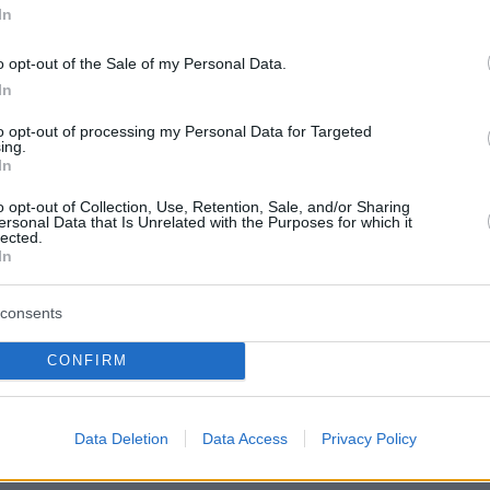
In
o opt-out of the Sale of my Personal Data.
In
ΜΠΕ
to opt-out of processing my Personal Data for Targeted
ing.
In
ερα:
o opt-out of Collection, Use, Retention, Sale, and/or Sharing
ersonal Data that Is Unrelated with the Purposes for which it
lected.
ύμε ότι ήταν τσίμπημα καφέ αράχνης, λένε οι
In
 Πύργο για τον θάνατο του 48χρονου - «Δεν
δοτο»
consents
CONFIRM
ποκάλυψη του BBC: Ποια είναι η ιστοσελίδα π
 fake news και υποδαύλισε τις ταραχές στη
Data Deletion
Data Access
Privacy Policy