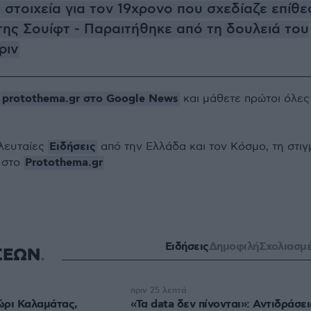
 στοιχεία για τον 19χρονο που σχεδίαζε επίθε
της Σουίφτ - Παραιτήθηκε από τη δουλειά του
ριν
protothema.gr στο Google News
ο
και μάθετε πρώτοι όλες
Ειδήσεις
ελευταίες
από την Ελλάδα και τον Κόσμο, τη στιγ
Protothema.gr
 στο
Ειδήσεις
Δημοφιλή
Σχολιασμ
ΣΕΩΝ
πριν 25 λεπτά
ώρι Καλαμάτας,
«Τα data δεν πίνονται»: Αντιδράσει