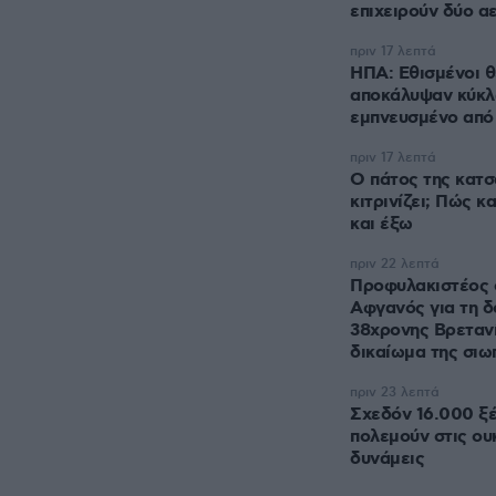
επιχειρούν δύο 
πριν 17 λεπτά
ΗΠΑ: Εθισμένοι 
αποκάλυψαν κύκλω
εμπνευσμένο από 
πριν 17 λεπτά
Ο πάτος της κατσ
κιτρινίζει; Πώς 
και έξω
πριν 22 λεπτά
Προφυλακιστέος 
Αφγανός για τη δ
38χρονης Βρετανί
δικαίωμα της σιω
πριν 23 λεπτά
Σχεδόν 16.000 ξέ
πολεμούν στις ου
δυνάμεις