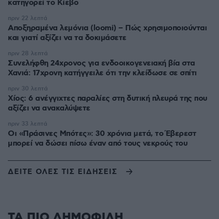
κατηγορεί το Κίεβο
πριν 22 λεπτά
Αποξηραμένα λεμόνια (loomi) – Πώς χρησιμοποιούνται
και γιατί αξίζει να τα δοκιμάσετε
πριν 28 λεπτά
Συνελήφθη 24χρονος για ενδοοικογενειακή βία στα
Χανιά: 17χρονη κατήγγειλε ότι την κλείδωσε σε σπίτι
πριν 30 λεπτά
Χίος: 6 ανέγγιχτες παραλίες στη δυτική πλευρά της που
αξίζει να ανακαλύψετε
πριν 33 λεπτά
Οι «Πράσινες Μπότες»: 30 χρόνια μετά, το Έβερεστ
μπορεί να δώσει πίσω έναν από τους νεκρούς του
ΔΕΙΤΕ ΟΛΕΣ ΤΙΣ ΕΙΔΗΣΕΙΣ
ΤΑ ΠΙΟ ΔΗΜΟΦΙΛΗ