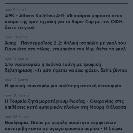
πριν 9 λεπτά
ΑΕΚ - Athens Kallithea 4-0: «Τεσσάρα» μπροστά στον
κόσμο της πριν τη μάχη για το Super Cup με τον ΟΦΗ,
δείτε τα γκολ
πριν 10 λεπτά
Άρης - Πανσερραϊκός 2-2: Φιλική ισοπαλία με γκολ του
Γιαννιώτα στο τέλος, ντεμπούτο του Μιρ, δείτε τα γκολ
πριν 12 λεπτά
Στο νοσοκομείο η Ιωάννα Τούνη με τροφική
δηλητηρίαση: «Τι μάτι πρέπει να έχω φάει», δείτε βίντεο
πριν 12 λεπτά
Η φυσική «συνταγή» για καλύτερη στυτική λειτουργία
πριν 20 λεπτά
Η Τουρκία ζητά μορατόριουμ Ρωσίας - Ουκρανίας στις
επιθέσεις κατά εμπορικών πλοίων στη Μαύρη Θάλασσα
πριν 22 λεπτά
Βουλγαρία: Drone με μεγάλη ποσότητα εκρηκτικών
συνετρίβη κοντά σε αγωγό φυσικού αερίου - Η Σόφια