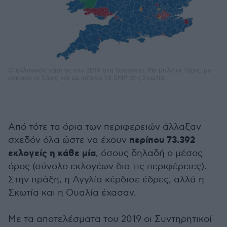
Ο εκλογικός χάρτης του 2019 στη Βρετανία. Με μπλε οι Τόρις, με
κόκκινο οι Τόρις και με κίτρινο το SMP στη Σκωτία
Από τότε τα όρια των περιφερειών άλλαξαν
περίπου 73.392
σχεδόν όλα ώστε να έχουν
εκλογείς η κάθε μία
, όσους δηλαδή ο μέσος
όρος (σύνολο εκλογέων δια τις περιφέρειες).
Στην πράξη, η Αγγλία κέρδισε έδρες, αλλά η
Σκωτία και η Ουαλία έχασαν.
Με τα αποτελέσματα του 2019 οι Συντηρητικοί