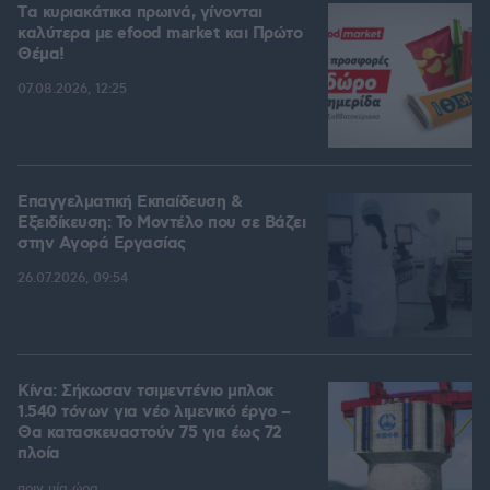
Tα κυριακάτικα πρωινά, γίνονται
καλύτερα με efood market και Πρώτο
Θέμα!
07.08.2026, 12:25
Επαγγελματική Εκπαίδευση &
Εξειδίκευση: Το Mοντέλο που σε Bάζει
στην Aγορά Eργασίας
26.07.2026, 09:54
Κίνα: Σήκωσαν τσιμεντένιο μπλοκ
1.540 τόνων για νέο λιμενικό έργο –
Θα κατασκευαστούν 75 για έως 72
πλοία
πριν μία ώρα