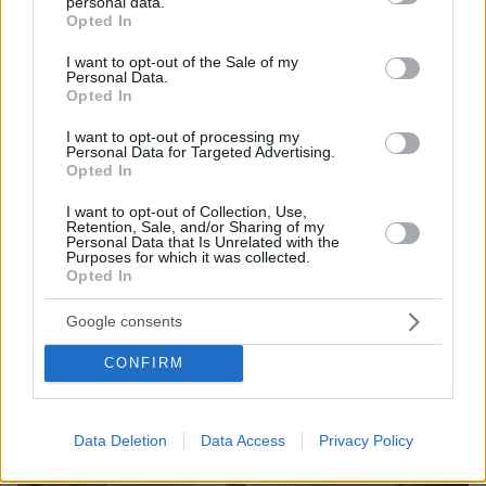
personal data.
grant or deny consent to Google and its third-party tags to
Opted In
Ο Ρίσι Σούνακ ανακοίνωσε πρόωρες εκλογές στις 4 Ιουλίου
use your data for below specified purposes in below Google
στη Μεγάλη Βρετανία
consent section.
I want to opt-out of the Sale of my
Personal Data.
Opted In
Thema Insights
I want to opt-out of processing my
Personal Data for Targeted Advertising.
Opted In
I want to opt-out of Collection, Use,
Retention, Sale, and/or Sharing of my
Personal Data that Is Unrelated with the
Purposes for which it was collected.
Opted In
Google consents
CONFIRM
Data Deletion
Data Access
Privacy Policy