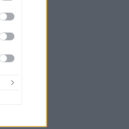
ια
ι
ο,