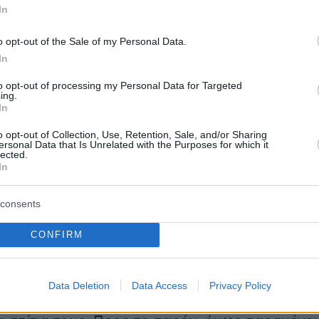
In
o opt-out of the Sale of my Personal Data.
υν ήδη απομακρύνει περίπου 6.000 τόνους
In
κυροδέματος από την κατεστραμμένη γέφυρα.
to opt-out of processing my Personal Data for Targeted
ing.
ότι το σύνολο των συντριμμιών ανέρχεται σε
In
ς. Οι
αλλεπάλληλες εκρήξεις
έστειλαν κομμάτ
o opt-out of Collection, Use, Retention, Sale, and/or Sharing
μβληματικής γέφυρας Φράνσις Σκοτ Κι της
ersonal Data that Is Unrelated with the Purposes for which it
lected.
τα σκοτεινά νερά του ποταμού του Μέριλαντ,
In
ες μετά την κατάρρευσή της.
consents
CONFIRM
 το πλήρωμα του φορτηγού πλοίου ελπίζουν ότ
άφιση θα ξεκινήσει η αρχή του τέλους μιας
κασίας που άφησε τους 21 άντρες που
Data Deletion
Data Access
Privacy Policy
γιδευμένους και αποκομμένους από τον κόσμ