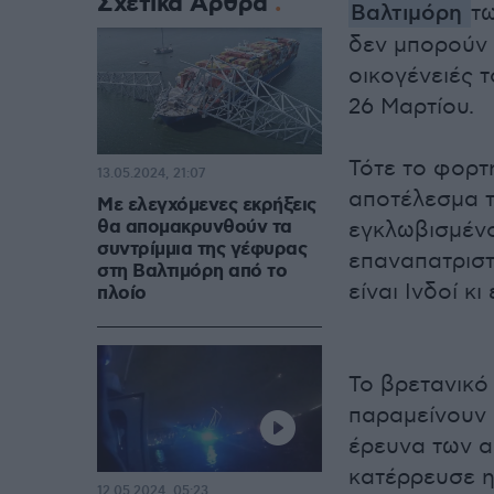
Σχετικά Άρθρα
Βαλτιμόρη
τω
δεν μπορούν 
οικογένειές 
26 Μαρτίου.
Τότε το φορτ
13.05.2024, 21:07
αποτέλεσμα τ
Με ελεγχόμενες εκρήξεις
θα απομακρυνθούν τα
εγκλωβισμένο
συντρίμμια της γέφυρας
επαναπατριστ
στη Βαλτιμόρη από το
είναι Ινδοί κ
πλοίο
Το βρετανικό 
παραμείνουν 
έρευνα των α
κατέρρευσε η
12.05.2024, 05:23