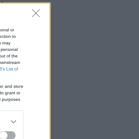
00
sonal or
ection to
ou may
 personal
out of the
 downstream
B’s List of
er and store
to grant or
ed purposes