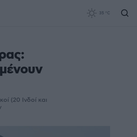
35
°C
ρας:
αμένουν
οί (20 Ινδοί και
ν