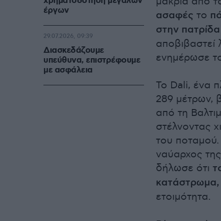
χρηματοδότηση μεγάλων
μακριά από τ
έργων
ασαφές
το
πό
στην πατρίδα
29.07.2026, 09:39
αποβιβαστεί 
Διασκεδάζουμε
ενημέρωσε το
υπεύθυνα, επιστρέφουμε
με ασφάλεια
Το Dali, ένα
289 μέτρων, 
από τη Βαλτι
στέλνοντας χ
του ποταμού.
ναύαρχος της
δήλωσε ότι
το
κατάστρωμα,
ετοιμότητα.