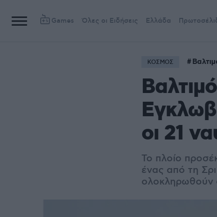
Games
Όλες οι Ειδήσεις
Ελλάδα
Πρωτοσέλι
Βαλτιμ
ΚΟΣΜΟΣ
Βαλτιμό
Εγκλωβι
οι 21 να
To πλοίο προσέκ
ένας από τη Σρ
ολοκληρωθούν 