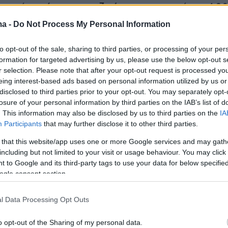
 την ώρα,
έχασαν τη ζωή τους
και περίπου 4.0
μμιών κατέληξαν στον ποταμό Πατάπσκο.
ma -
Do Not Process My Personal Information
to opt-out of the sale, sharing to third parties, or processing of your per
formation for targeted advertising by us, please use the below opt-out s
r selection. Please note that after your opt-out request is processed y
eing interest-based ads based on personal information utilized by us or
disclosed to third parties prior to your opt-out. You may separately opt-
losure of your personal information by third parties on the IAB’s list of
. This information may also be disclosed by us to third parties on the
IA
Participants
that may further disclose it to other third parties.
 that this website/app uses one or more Google services and may gath
including but not limited to your visit or usage behaviour. You may click 
 to Google and its third-party tags to use your data for below specifi
ogle consent section.
l Data Processing Opt Outs
o opt-out of the Sharing of my personal data.