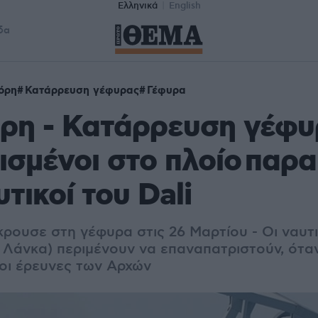
Ελληνικά
English
δα
όρη
Κατάρρευση γέφυρας
Γέφυρα
ρη - Κατάρρευση γέφυ
σμένοι στο πλοίο παρ
υτικοί του Dali
ρουσε στη γέφυρα στις 26 Μαρτίου - Οι ναυτικ
ι Λάνκα) περιμένουν να επαναπατριστούν, ότα
οι έρευνες των Αρχών