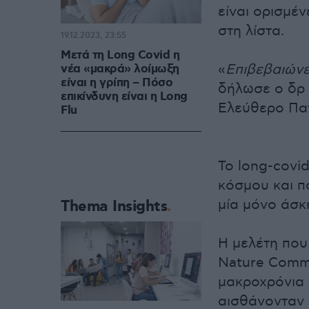
είναι ορισμέν
στη λίστα.
19.12.2023, 23:55
Μετά τη Long Covid η
«
Επιβεβαιώνε
νέα «μακρά» λοίμωξη
είναι η γρίπη – Πόσο
δήλωσε ο δρ 
επικίνδυνη είναι η Long
Ελεύθερο Παν
Flu
Το long-covid
κόσμου και π
μία μόνο άσκ
Thema Insights
Η μελέτη που
Nature Commu
μακροχρόνια 
αισθάνονταν 