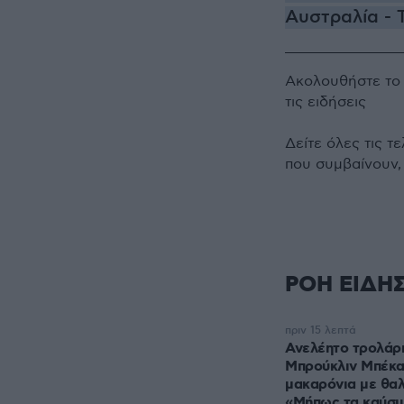
Αυστραλία - 
Ακολουθήστε τ
τις ειδήσεις
Δείτε όλες τις τ
που συμβαίνουν,
ΡΟΗ ΕΙΔΗ
πριν 15 λεπτά
Ανελέητο τρολάρ
Μπρούκλιν Μπέκα
μακαρόνια με θαλ
«Μήπως τα καύσι