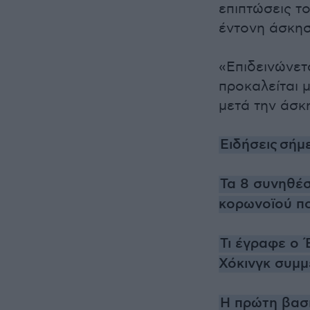
επιπτώσεις τ
έντονη άσκησ
«Επιδεινώνετα
προκαλείται 
μετά την άσκ
Ειδήσεις
σήμ
Τα 8 συνηθέ
κορωνοϊού πο
Τι έγραφε ο Έ
Χόκινγκ συμμ
Η πρώτη βασ