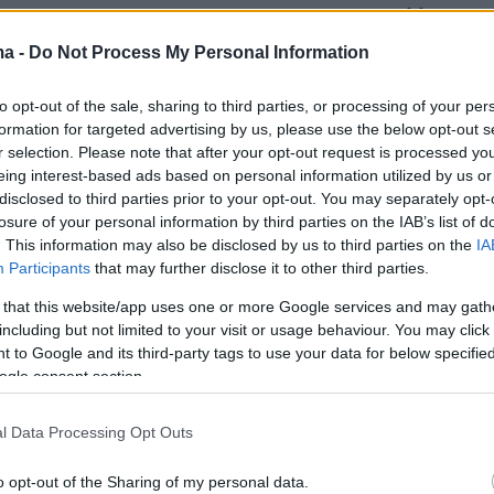
αι 21 άτομα που είχαν υποστεί Covid αλλά
ήρως. Κανείς από τους συμμετέχοντες δεν εί
ma -
Do Not Process My Personal Information
όγω κορωνοϊού, ενώ όλοι ήταν γυμνασμένοι κα
to opt-out of the sale, sharing to third parties, or processing of your per
ύ νοσήσουν από τον ιό και συνάμα ήταν κάτω
formation for targeted advertising by us, please use the below opt-out s
r selection. Please note that after your opt-out request is processed y
eing interest-based ads based on personal information utilized by us or
disclosed to third parties prior to your opt-out. You may separately opt-
μετέχοντα, αφότου πέρασε περίπου 10-15 λεπ
losure of your personal information by third parties on the IAB’s list of
γυμναστικής, ελήφθησαν δείγματα αίματος κα
. This information may also be disclosed by us to third parties on the
IA
 μια εβδομάδα πριν και την επομένη της
Participants
that may further disclose it to other third parties.
 that this website/app uses one or more Google services and may gath
including but not limited to your visit or usage behaviour. You may click 
 to Google and its third-party tags to use your data for below specifi
ogle consent section.
αν σημαντικές διαφορές μεταξύ των ασθενών,
long-Covid δεν μπορούσαν να αθληθούν όπως
l Data Processing Opt Outs
μετέχοντες.
o opt-out of the Sharing of my personal data.