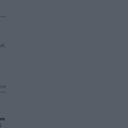
μή
ένα
 σε
ς