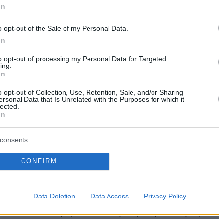
In
ητές ανέλυσαν τις βιοψίες, διαπίστωσαν ότι ο
υπέφεραν από τις μακροπρόθεσμες επιπτώσεις
o opt-out of the Sale of my Personal Data.
ν μεγαλύτερο ποσοστό λευκών μυϊκών ινών, πο
In
οχή στη κόπωση, από ό,τι οι υγιείς
to opt-out of processing my Personal Data for Targeted
ς.
ing.
In
ων βιοψιών που ελήφθησαν πριν και μετά την
o opt-out of Collection, Use, Retention, Sale, and/or Sharing
ersonal Data that Is Unrelated with the Purposes for which it
οκάλυψε, δε, ότι η λειτουργία των μιτοχονδρί
lected.
In
 μετά την άσκηση σε όσους είχαν long-Covid.
consents
CONFIRM
 τον μυϊκό πόνο που αισθάνονται οι ασθενείς
ην άσκηση» δήλωσε ο δρ.Βουστ.
Data Deletion
Data Access
Privacy Policy
ότι όσοι υποφέρουν από μακροπρόθεσμες