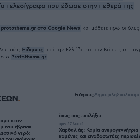
Το τελεσίγραφο που έδωσε στην πεθερά της
protothema.gr στο Google News
ο
και μάθετε πρώτοι όλες
Ειδήσεις
ελευταίες
από την Ελλάδα και τον Κόσμο, τη στιγ
Protothema.gr
 στο
Ειδήσεις
Δημοφιλή
Σχολιασμ
ΣΕΩΝ
ίσως σας εκπλήξει
ισμα στον
πριν 27 λεπτά
μ που έβρασε
Χαρδαλιάς: Καμία ανεμογεννήτρια
ασσινό νερό:
καμένες και αναδασωτέες περιοχέ
μα του σκάφους