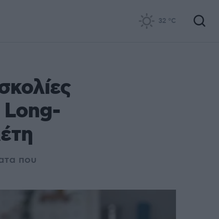
32
°C
σκολίες
 Long-
λέτη
ματα που