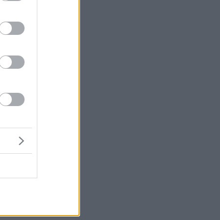
ι
υ
ων