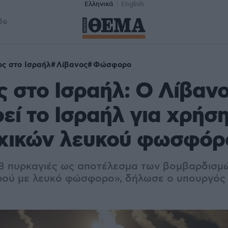
Ελληνικά
English
δα
ς στο Ισραήλ
Λίβανος
Φώσφορο
 στο Ισραήλ: Ο Λίβαν
εί το Ισραήλ για χρήσ
χικών λευκού φωσφόρ
8 πυρκαγιές ως αποτέλεσμα των βομβαρδισμ
ρού με λευκό φώσφορο», δήλωσε ο υπουργός 