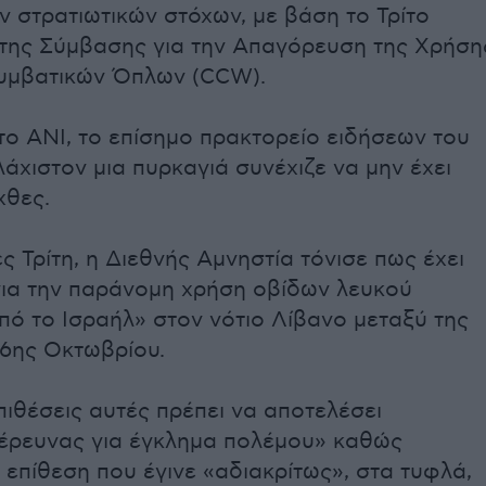
ν στρατιωτικών στόχων, με βάση το Τρίτο
της Σύμβασης για την Απαγόρευση της Χρήση
υμβατικών Όπλων (CCW).
ο ANI, το επίσημο πρακτορείο ειδήσεων του
άχιστον μια πυρκαγιά συνέχιζε να μην έχει
χθες.
ς Τρίτη, η Διεθνής Αμνηστία τόνισε πως έχει
για την παράνομη χρήση οβίδων λευκού
 το Ισραήλ» στον νότιο Λίβανο μεταξύ της
16ης Οκτωβρίου.
πιθέσεις αυτές πρέπει να αποτελέσει
 έρευνας για έγκλημα πολέμου» καθώς
 επίθεση που έγινε «αδιακρίτως», στα τυφλά,