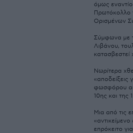
όμως εναντίο
Πρωτόκολλο 
Ορισμένων Σ
Σύμφωνα με τ
Λιβάνου, τουλ
κατασβεστεί 
Νωρίτερα χθε
«αποδείξεις 
φωσφόρου από
10ης και της 
Μια από τις ε
«αντικείμενο
επρόκειτο για