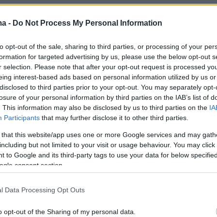
ην αποστολή του Λιβάνου στον ΟΗΕ να
ma -
Do Not Process My Personal Information
α διαμαρτυρία στο Συμβούλιο Ασφαλείας για 
 η χρήση από το Ισραήλ λευκού φωσφόρου στ
to opt-out of the sale, sharing to third parties, or processing of your per
formation for targeted advertising by us, please use the below opt-out s
ες επιθέσεις του εναντίον του Λιβάνου και ο
r selection. Please note that after your opt-out request is processed y
μπρησμός δασών», τόνισε χθες Τρίτη ο
eing interest-based ads based on personal information utilized by us or
υ Χαμπίμπ, ο λιβανέζος υπουργός Εξωτερικώ
disclosed to third parties prior to your opt-out. You may separately opt-
losure of your personal information by third parties on the IAB’s list of
ελτίο Τύπου των υπηρεσιών του.
. This information may also be disclosed by us to third parties on the
IA
Participants
that may further disclose it to other third parties.
ου Λιβάνου έχουν σκοτωθεί τουλάχιστον 62
 that this website/app uses one or more Google services and may gath
μφωνα με καταμέτρηση του Γαλλικού
including but not limited to your visit or usage behaviour. You may click 
 ανάμεσά τους τουλάχιστον τέσσερις άμαχοι.
 to Google and its third-party tags to use your data for below specifi
ogle consent section.
ε η κλιμάκωση, λιβανέζοι αξιωματούχοι και
l Data Processing Opt Outs
οίες προστέθηκε χθες η Διεθνής Αμνηστία,
ρήσει το Ισραήλ πως χρησιμοποιεί πυρομαχικ
o opt-out of the Sharing of my personal data.