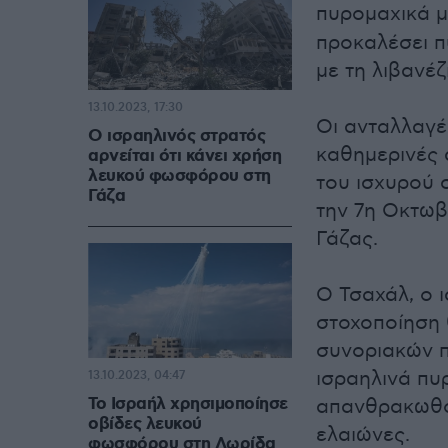
πυρομαχικά 
προκαλέσει π
με τη λιβανέζ
13.10.2023, 17:30
Οι ανταλλαγέ
Ο ισραηλινός στρατός
καθημερινές 
αρνείται ότι κάνει χρήση
λευκού φωσφόρου στη
του ισχυρού 
Γάζα
την 7η Οκτωβ
Γάζας.
Ο Τσαχάλ, ο 
στοχοποίηση 
συνοριακών π
ισραηλινά πυ
13.10.2023, 04:47
Το Ισραήλ χρησιμοποίησε
απανθρακωθού
οβίδες λευκού
ελαιώνες.
φωσφόρου στη Λωρίδα