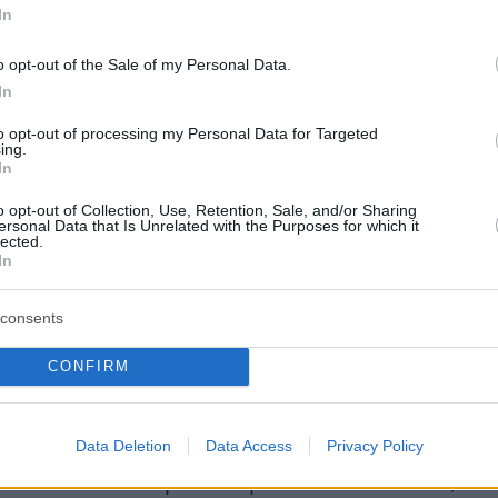
όρου.
In
o opt-out of the Sale of my Personal Data.
καταρκτική έρευνα που διενεργήθηκε από το
In
ργίας (...) εντοπίσαμε 128 πυρκαγιές ως
to opt-out of processing my Personal Data for Targeted
ων βομβαρδισμών του ισραηλινού εχθρού με
ing.
In
ρο», δήλωσε στο Γαλλικό Πρακτορείο ο
ργίας Αμπάς Χατζ Χασάν.
o opt-out of Collection, Use, Retention, Sale, and/or Sharing
ersonal Data that Is Unrelated with the Purposes for which it
lected.
In
ί βομβαρδισμοί «έκαψαν ολοσχερώς
40.000 ελαιόδεντρα, πέρα από τεράστιες
consents
σεις», πρόσθεσε, καταδικάζοντας την κατάφω
ης εθνικής κυριαρχίας» του Λιβάνου.
CONFIRM
ά λευκού φωσφόρου, εξ ορισμού εμπρηστικά
Data Deletion
Data Access
Privacy Policy
εύεται δυνάμει του διεθνούς δικαίου να
νται εναντίον αμάχων ή πολιτικών στόχων, όχι