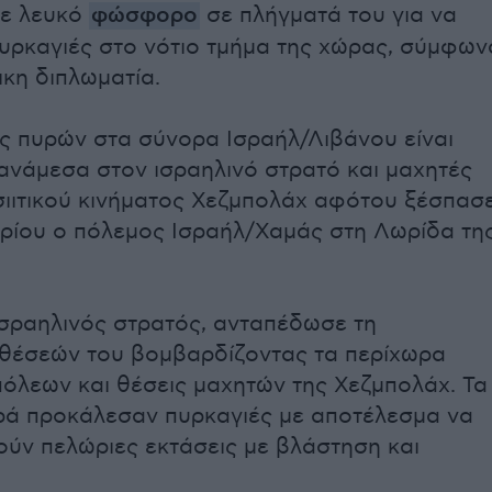
με λευκό
φώσφορο
σε πλήγματά του για να
υρκαγιές στο νότιο τμήμα της χώρας, σύμφων
ικη διπλωματία.
ς πυρών στα σύνορα Ισραήλ/Λιβάνου είναι
ανάμεσα στον ισραηλινό στρατό και μαχητές
σιιτικού κινήματος Χεζμπολάχ αφότου ξέσπασ
ρίου ο πόλεμος Ισραήλ/Χαμάς στη Λωρίδα τη
ισραηλινός στρατός, ανταπέδωσε τη
θέσεών του βομβαρδίζοντας τα περίχωρα
όλεων και θέσεις μαχητών της Χεζμπολάχ. Τα
ρά προκάλεσαν πυρκαγιές με αποτέλεσμα να
ν πελώριες εκτάσεις με βλάστηση και