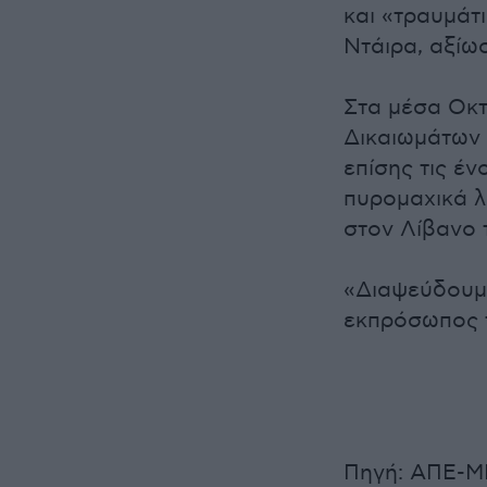
και «τραυμάτ
Ντάιρα, αξίω
Στα μέσα Οκ
Δικαιωμάτων
επίσης τις έ
πυρομαχικά 
στον Λίβανο τ
«Διαψεύδουμε
εκπρόσωπος τ
Πηγή: ΑΠΕ-