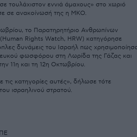
ισε τουλάχιστον εννιά άμαχους» στο χωριό
σε σε ανακοίνωσή της η ΜΚΟ.
τωβρίου, το Παρατηρητήριο Ανθρωπίνων
 (Human Rights Watch, HRW) κατηγόρησε
νοπλες δυνάμεις του Ισραήλ πως χρησιμοποίησ
λευκού φωσφόρου στη Λωρίδα της Γάζας και
ην 11η και τη 12η Οκτωβρίου.
 τις κατηγορίες αυτές», δήλωσε τότε
ου ισραηλινού στρατού.
ΜΠΕ