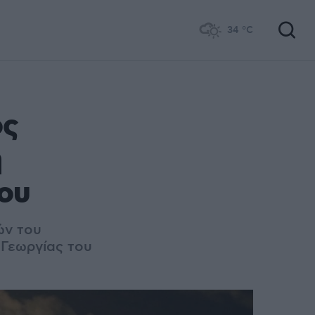
34
°C
ος
η
ου
ών του
Γεωργίας του