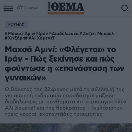
Games
ΚΟΣΜΟΣ
Μάχσα Αμινί
Ιράν
Διαδηλώσεις
Ζοζέπ Μπορέλ
Χιτζάμπ
Αλί Χαμενεΐ
Μαχσά Αμινί: «Φλέγεται» το
Ιράν - Πώς ξεκίνησε και πώς
φούντωσε η «επανάσταση των
γυναικών»
Ο θάνατος της 22χρονης μετά τη σύλληψή της
για απρεπή ενδυμασία πυροδότησε
μαζικές
διαδηλώσεις με συνθήματα κατά του αγιατολάχ
Αλί Χαμενεΐ και της θεοκρατίας - Τουλάχιστον
τρεις νεκροί, εκατοντάδες τραυματίες