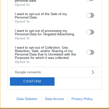
personal data.
δράση της αστυνομίας στο Ιράν εξέφρασε και
grant or deny consent to Google and its third-party tags to
Opted In
ο ΟΗΕ: «Η υπηρεσιακή ύπατη αρμοστής του
use your data for below specified purposes in below Google
consent section.
Νάντα αλ
ΟΗΕ για τα Ανθρώπινα Δικαιώματα,
I want to opt-out of the Sale of my
Personal Data.
Νασίφ
, εξέφρασε σήμερα την ανησυχία της για
Opted In
τον θάνατο υπό κράτηση της Μαχσά Αμινί, η
I want to opt-out of processing my
οποία είχε συλληφθεί από την θρησκευτική
Personal Data for Targeted Advertising.
Opted In
αστυνομία του Ιράν, που εφαρμόζει αυστηρούς
κανόνες για τη χρήση του χιτζάμπ, και τη βίαιη
I want to opt-out of Collection, Use,
Retention, Sale, and/or Sharing of my
αντίδραση των δυνάμεων ασφαλείας απέναντι
Personal Data that Is Unrelated with the
Purposes for which it was collected.
στις διαδηλώσεις που ακολούθησαν»,
Opted In
υπογράμμισε σε ανακοίνωσή του ο
οργανισμός.
Google consents
CONFIRM
Data Deletion
Data Access
Privacy Policy
Ειδήσεις σήμερα: