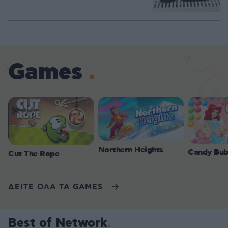
Games
Northern Heights
Candy Bub
Cut The Rope
ΔΕΙΤΕ ΟΛΑ ΤΑ GAMES
Best of Network