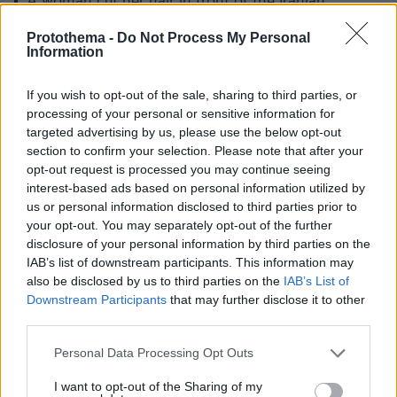
A woman cut her hair in front of the Iranian
embassy in Istanbul, Turkey, in protest of the
Protothema -
Do Not Process My Personal
death of Mahsa Amini, a 22-year-old woman who
Information
died while in custody of Iran's morality police.
https://t.co/jofGHPXgAi
If you wish to opt-out of the sale, sharing to third parties, or
pic.twitter.com/gHVv1pdGZl
processing of your personal or sensitive information for
targeted advertising by us, please use the below opt-out
— ABC News (@ABC)
September 21, 2022
section to confirm your selection. Please note that after your
opt-out request is processed you may continue seeing
interest-based ads based on personal information utilized by
us or personal information disclosed to third parties prior to
your opt-out. You may separately opt-out of the further
disclosure of your personal information by third parties on the
Ανακοίνωση έβγαλε και το υπουργείο
IAB’s list of downstream participants. This information may
also be disclosed by us to third parties on the
IAB’s List of
Εξωτερικών της Γαλλίας, χαρακτηρίζοντας
Downstream Participants
that may further disclose it to other
«βαθιά σοκαριστική» την υπόθεση της
third parties.
σύλληψης από την ιρανική θρησκευτική
Please note that this website/app uses one or more Google
Personal Data Processing Opt Outs
αστυνομία της νεαρής γυναίκας και κατόπιν
services and may gather and store information including but
του θανάτου της. Την ανησυχία του για τη
not limited to your visit or usage behaviour. You may click to
I want to opt-out of the Sharing of my