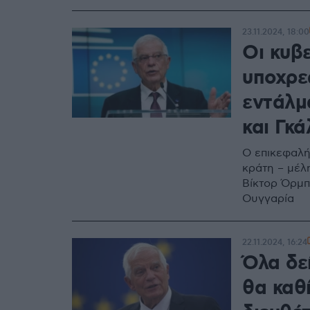
23.11.2024, 18:00
Οι κυβε
υποχρε
εντάλμ
και Γκά
Ο επικεφαλή
κράτη – μέλ
Βίκτορ Όρμπ
Ουγγαρία
22.11.2024, 16:24
Όλα δε
θα καθί