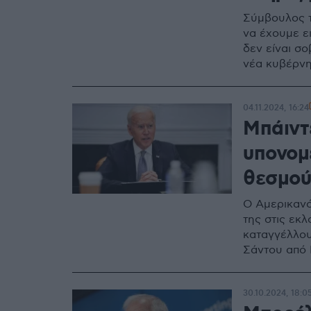
Σύμβουλος τ
να έχουμε ει
δεν είναι σο
νέα κυβέρνη
04.11.2024, 16:24
Μπάιντ
υπονομ
θεσμού
Ο Αμερικανό
της στις εκλ
καταγγέλλου
Σάντου από 
30.10.2024, 18:0