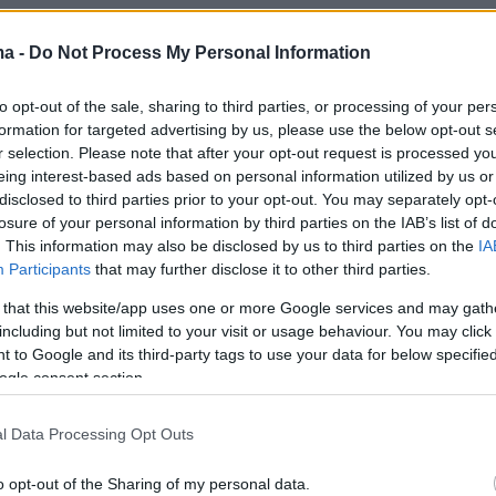
11
ma -
Do Not Process My Personal Information
στήριζα το δικαίωμα της
to opt-out of the sale, sharing to third parties, or processing of your per
ίας να πλήξει ρωσικά εδάφη,
formation for targeted advertising by us, please use the below opt-out s
 Ζοζέπ Μπορέλ
r selection. Please note that after your opt-out request is processed y
eing interest-based ads based on personal information utilized by us or
ορισμών στα πλήγματα μέσα σε ρωσικά εδάφη, θα
disclosed to third parties prior to your opt-out. You may separately opt-
ήμερα σε συμβούλιο των υπουργών Εξωτερικών της
losure of your personal information by third parties on the IAB’s list of
. This information may also be disclosed by us to third parties on the
IA
Participants
that may further disclose it to other third parties.
 that this website/app uses one or more Google services and may gath
4
including but not limited to your visit or usage behaviour. You may click 
ρηματοδοτεί για πρώτη φορά
 to Google and its third-party tags to use your data for below specifi
ogle consent section.
αγορές όπλων από τον κοινοτικό
λογισμό
l Data Processing Opt Outs
ρο μέρος των όπλων προορίζεται για την Ουκρανία
o opt-out of the Sharing of my personal data.