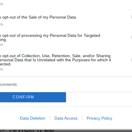
In
41
o opt-out of the Sale of my Personal Data.
 Μπορέλ στη Ρωσία μετά τη
In
λία Τραμπ-Πούτιν: Πρέπει να
to opt-out of processing my Personal Data for Targeted
τήσει για τα εγκλήματα
ing.
In
υ στην Ουκρανία
o opt-out of Collection, Use, Retention, Sale, and/or Sharing
ersonal Data that Is Unrelated with the Purposes for which it
ηλόβαθμος ευρωπαίος ηγέτης που μετέβη στην
lected.
In
τά την εκλογή στις ΗΠΑ του Ντόναλντ Τραμπ
consents
403
 η Ουκρανία ανάμεσα σε ΗΠΑ-
CONFIRM
ες - «Η Κριμαία έχει χαθεί»
πλευρά Τραμπ, «συνεχίζουμε τη
Data Deletion
Data Access
Privacy Policy
» τονίζει η ΕΕ