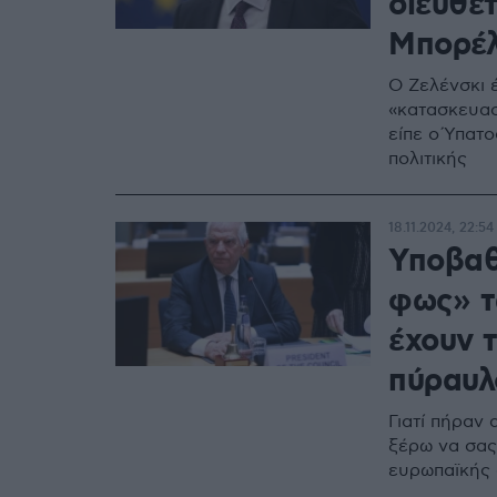
διευθέτ
Μπορέ
Ο Ζελένσκι έ
«κατασκευασ
είπε ο Ύπατ
πολιτικής
18.11.2024, 22:54
Υποβαθ
φως» τ
έχουν 
πύραυλ
Γιατί πήραν 
ξέρω να σας
ευρωπαϊκής 