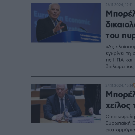
26.11.2024, 12:11
Μπορέλ:
δικαιολ
του πυ
«Ας ελπίσου
εγκρίνει τη
τις ΗΠΑ και
διπλωματίας
24.11.2024, 15:14
Μπορέλ
χείλος
Ο επικεφαλή
Ευρωπαϊκή Ε
εκατομμύρια