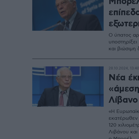
Μπορέλ
επίπεδ
εξωτερι
Ο ύπατος αρ
υποστηρίξει 
και βιώσιμη
28.10.2024, 13:4
Νέα έκ
«άμεση
Λίβανο
«Η Ευρωπαϊκ
εκατέρωθεν 
120 χιλιομέ
Λιβάνου και
ο Μπορέλ