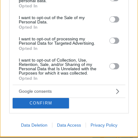
personal data.
grant or deny consent to Google and its third-party tags to
Opted In
use your data for below specified purposes in below Google
consent section.
I want to opt-out of the Sale of my
Personal Data.
Opted In
I want to opt-out of processing my
Personal Data for Targeted Advertising.
Opted In
I want to opt-out of Collection, Use,
Retention, Sale, and/or Sharing of my
08.08.2026, 12:18
Personal Data that Is Unrelated with the
Purposes for which it was collected.
Από τη Μόρια στον γάμο, τη ΜΚΟ και την
Opted In
κατηγορία για φόνο: Η σκοτεινή διαδρομή του
26χρονου Αφγανού που σκότωσε τη Βρετανίδα
Google consents
στην Κυψέλη
CONFIRM
Τραγωδία στην Πάρο: Πνίγηκε
4χρονος σε πισίνα beach bar, βούτηξε
ο μπάρμαν για να τον σώσει
Data Deletion
Data Access
Privacy Policy
6
πριν 22 λεπτά