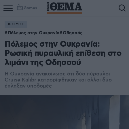
Games
ΚΟΣΜΟΣ
Column
Column
Πόλεμος στην Ουκρανία
Οδησσός
1
2
Πόλεμος στην Ουκρανία:
Ρωσική πυραυλική επίθεση στο
λιμάνι της Οδησσού
Η Ουκρανία ανακοίνωσε ότι δύο πύραυλοι
Cruise Kalibr καταρρίφθηκαν και άλλοι δύο
έπληξαν υποδομές