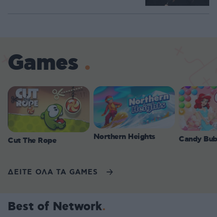
Games
Northern Heights
Candy Bub
Cut The Rope
ΔΕΙΤΕ ΟΛΑ ΤΑ GAMES
Best of Network