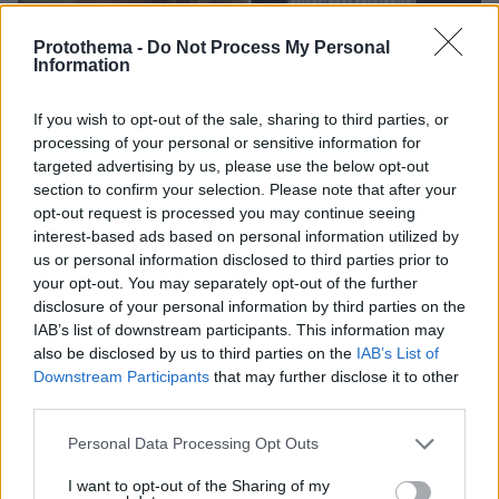
Protothema -
Do Not Process My Personal
Information
08.08.2026, 18:48
If you wish to opt-out of the sale, sharing to third parties, or
Εγκαταλείπει το κόμμα Καρυστιανού και ο
processing of your personal or sensitive information for
επιχειρηματίας Νίκος Μπρουτζάκης: Καταγγέλλει
targeted advertising by us, please use the below opt-out
κλειστή κάστα, «λένε προδότες και πληρωμένους
section to confirm your selection. Please note that after your
όσους αποχωρούν»
opt-out request is processed you may continue seeing
interest-based ads based on personal information utilized by
us or personal information disclosed to third parties prior to
your opt-out. You may separately opt-out of the further
disclosure of your personal information by third parties on the
IAB’s list of downstream participants. This information may
also be disclosed by us to third parties on the
IAB’s List of
Downstream Participants
that may further disclose it to other
third parties.
Please note that this website/app uses one or more Google
Personal Data Processing Opt Outs
services and may gather and store information including but
not limited to your visit or usage behaviour. You may click to
I want to opt-out of the Sharing of my