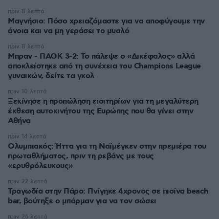
πριν 8 λεπτά
Μαγνήσιο: Πόσο χρειαζόμαστε για να αποφύγουμε την
άνοια και να μη γεράσει το μυαλό
πριν 8 λεπτά
Μπραν - ΠΑΟΚ 3-2: Το πάλεψε ο «Δικέφαλος» αλλά
αποκλείστηκε από τη συνέχεια του Champions League
γυναικών, δείτε τα γκολ
πριν 10 λεπτά
Ξεκίνησε η προπώληση εισιτηρίων για τη μεγαλύτερη
έκθεση αυτοκινήτου της Ευρώπης που θα γίνει στην
Αθήνα
πριν 14 λεπτά
Ολυμπιακός: Ήττα για τη Ναϊμέγκεν στην πρεμιέρα του
πρωταθλήματος, πριν τη ρεβάνς με τους
«ερυθρόλευκους»
πριν 22 λεπτά
Τραγωδία στην Πάρο: Πνίγηκε 4χρονος σε πισίνα beach
bar, βούτηξε ο μπάρμαν για να τον σώσει
πριν 26 λεπτά