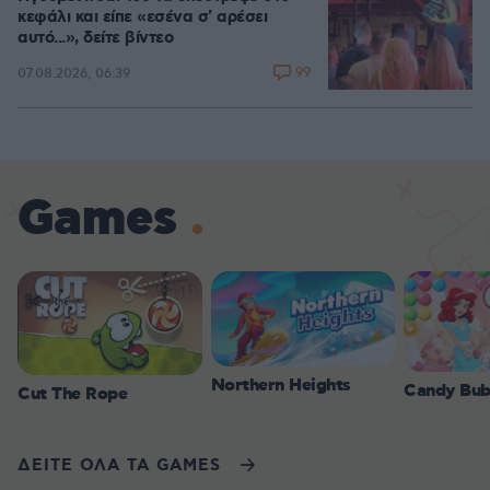
κεφάλι και είπε «εσένα σ' αρέσει
αυτό...», δείτε βίντεο
99
07.08.2026, 06:39
Games
Northern Heights
Candy Bub
Cut The Rope
ΔΕΙΤΕ ΟΛΑ ΤΑ GAMES