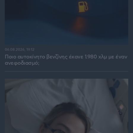
06.08.2026, 19:12
Ποιο αυτοκίνητο βενζίνης έκανε 1.980 χλμ με έναν
ανεφοδιασμό;