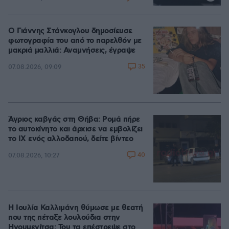
Ο Γιάννης Στάνκογλου δημοσίευσε
φωτογραφία του από το παρελθόν με
μακριά μαλλιά: Αναμνήσεις, έγραψε
35
07.08.2026, 09:09
Άγριος καβγάς στη Θήβα: Ρομά πήρε
το αυτοκίνητο και άρχισε να εμβολίζει
το ΙΧ ενός αλλοδαπού, δείτε βίντεο
40
07.08.2026, 10:27
Η Ιουλία Καλλιμάνη θύμωσε με θεατή
που της πέταξε λουλούδια στην
Ηγουμενίτσα: Του τα επέστρεψε στο