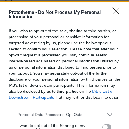
θάλασσας» που με τα σκάφη τους έσωσαν πάνω από
100 ανθρώπους
Protothema -
Do Not Process My Personal
Information
πριν 15 λεπτά
Kanzlertausch το φθινόπωρο στη Γερμανία;
Παρασκηνιακές συζητήσεις για αντικατάσταση του
If you wish to opt-out of the sale, sharing to third parties, or
Μερτς μετά τις εκλογές του Σεπτεμβρίου
processing of your personal or sensitive information for
targeted advertising by us, please use the below opt-out
πριν 19 λεπτά
To video του Travel.gr από το ταξίδι στα Βόρεια
section to confirm your selection. Please note that after your
Άγραφα: Φιλόξενοι Άνθρωποι, ανόθευτη Φύση
opt-out request is processed you may continue seeing
interest-based ads based on personal information utilized by
πριν 20 λεπτά
us or personal information disclosed to third parties prior to
Νέο αεροδρόμιο Ηρακλείου στο Καστέλι: Υπογραφή
your opt-out. You may separately opt-out of the further
σύμβασης για συστήματα αεροναυτιλίας
disclosure of your personal information by third parties on the
πριν 21 λεπτά
IAB’s list of downstream participants. This information may
Σκαντζόχοιρος εντοπίστηκε με ψώρα στη Νάξο – Τι
also be disclosed by us to third parties on the
IAB’s List of
κάνουμε αν βρούμε έναν στον δρόμο
Downstream Participants
that may further disclose it to other
third parties.
πριν 23 λεπτά
myAGRO: Οι 5 μεγάλες αλλαγές στις αγροτικές
Please note that this website/app uses one or more Google
Personal Data Processing Opt Outs
ενισχύσεις, μέχρι 15 Σεπτεμβρίου οι αιτήσεις
services and may gather and store information including but
not limited to your visit or usage behaviour. You may click to
I want to opt-out of the Sharing of my