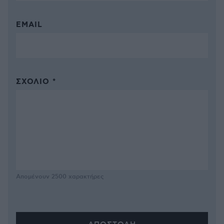
EMAIL
ΣΧΌΛΙΟ *
Απομένουν
2500
χαρακτήρες