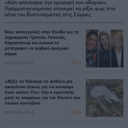
«Κάτι απέσπασε την προσοχή του οδηγού»:
Πραγματογνώμονας επιχειρεί να ρίξει φως στα
αίτια του δυστυχήματος στις Σέρρες
Νέες καταγγελίες στην Ελπίδα για τη
Δημοκρατία: Γρατσία, Γαλανός,
Καρυστιανού και αυλικοί το
μετέτρεψαν σε φοβικό αρχηγικό
κόμμα
13
07.08.2026, 19:33
«Άξιζε να θέσουμε σε κίνδυνο μια
οικογένεια λύκων, για να σώσουμε
έναν σκύλο; Όχι» λέει ο ερευνητής
μετά τις επικρίσεις για τον θάνατο του
λευκού κουταβιού
44
07.08.2026, 18:54