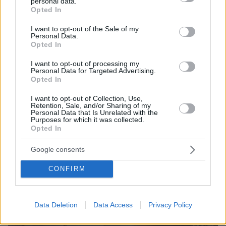
personal data.
grant or deny consent to Google and its third-party tags to
Opted In
πριν 25 λεπτά
use your data for below specified purposes in below Google
Λευκό ξίδι: Οι 5 σωτήριες χρήσεις του όταν ζούμε με
consent section.
I want to opt-out of the Sale of my
κατοικίδια
Personal Data.
Opted In
ΔΕΙΤΕ ΟΛΕΣ ΤΙΣ ΕΙΔΗΣΕΙΣ
I want to opt-out of processing my
Personal Data for Targeted Advertising.
Opted In
I want to opt-out of Collection, Use,
ΤΑ ΠΙΟ ΔΗΜΟΦΙΛΗ
Retention, Sale, and/or Sharing of my
Personal Data that Is Unrelated with the
Purposes for which it was collected.
Opted In
Google consents
CONFIRM
Data Deletion
Data Access
Privacy Policy