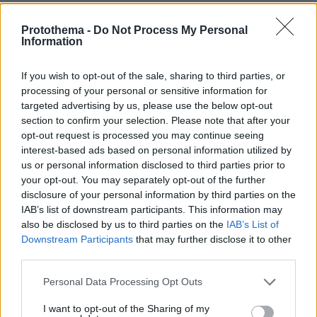
πριν 10 λεπτά
«Νόμιζα ότι ήταν νεκρός»: Η απίστευτη ιστορία του
Protothema -
Do Not Process My Personal
Μπάρνεϊ, του παπαγάλου που εκλάπη το 2017 και
Information
ξαναβρήκε την οικογένειά του 9 χρόνια μετά
If you wish to opt-out of the sale, sharing to third parties, or
πριν 12 λεπτά
Ομάδα Ρώσων χάκερ που συνδέεται με το Κρεμλίνο
processing of your personal or sensitive information for
πίσω από πλαστό βίντεο για την παραίτηση του Μερτς
targeted advertising by us, please use the below opt-out
section to confirm your selection. Please note that after your
πριν 16 λεπτά
opt-out request is processed you may continue seeing
Οι απογευματινές βουτιές της Μαρίας Σολωμού στη
interest-based ads based on personal information utilized by
θάλασσα: Σκέφτεστε τίποτα καλύτερο; έγραψε
us or personal information disclosed to third parties prior to
πριν 21 λεπτά
your opt-out. You may separately opt-out of the further
Μπαρτσελόνα: Ακύρωσε φιλικό παιχνίδι στο Μαρόκο
disclosure of your personal information by third parties on the
λόγω της κρίσης στη Θέουτα
IAB’s list of downstream participants. This information may
also be disclosed by us to third parties on the
IAB’s List of
πριν 23 λεπτά
Downstream Participants
that may further disclose it to other
Φάτε σούπα με κρέας... σκύλου: Τα κρατικά ΜΜΕ στη
third parties.
Βόρεια Κορέα τη συστήνουν ως διέξοδο στον καύσωνα
Please note that this website/app uses one or more Google
πριν 25 λεπτά
Personal Data Processing Opt Outs
Σύκα και φραγκόσυκα: Τα οφέλη και πόσα μπορούμε να
services and may gather and store information including but
καταναλώνουμε
not limited to your visit or usage behaviour. You may click to
I want to opt-out of the Sharing of my