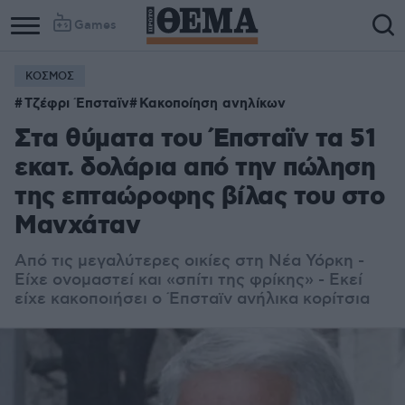
Games
ΚΟΣΜΟΣ
Column
Column
Τζέφρι Έπσταϊν
Κακοποίηση ανηλίκων
1
2
Στα θύματα του Έπσταϊν τα 51
εκατ. δολάρια από την πώληση
της επταώροφης βίλας του στο
Μανχάταν
Από τις μεγαλύτερες οικίες στη Νέα Υόρκη -
Είχε ονομαστεί και «σπίτι της φρίκης» - Εκεί
είχε κακοποιήσει ο Έπσταϊν ανήλικα κορίτσια