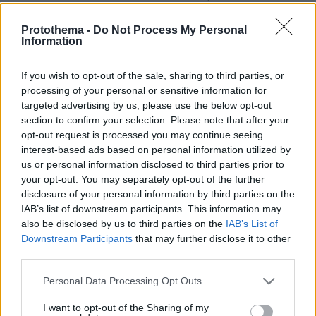
διαμαρτυρηθεί κατά καιρούς διάφοροι γιατί
δεν τους έπιασα στο στόμα μου. Οπως
Protothema -
Do Not Process My Personal
Information
άνθρωποι από τον χώρο του τραγουδιού και
της πολιτικής. Ολοι γνωρίζουν ότι ασχολούμαι
If you wish to opt-out of the sale, sharing to third parties, or
με την επικαιρότητα με τρόπο που να βγάζει
processing of your personal or sensitive information for
γέλιο και ότι, αν μη τι άλλο, δεν υπάρχει
targeted advertising by us, please use the below opt-out
section to confirm your selection. Please note that after your
κακοπροαίρετη διάθεση.
opt-out request is processed you may continue seeing
interest-based ads based on personal information utilized by
Ποιες είναι οι κοινές δραστηριότητες που έχετε
us or personal information disclosed to third parties prior to
με τον γιο σας;
O γιος μου ο Χάρης είναι 10
your opt-out. You may separately opt-out of the further
disclosure of your personal information by third parties on the
ετών και επομένως έχουμε τη δυνατότητα να
IAB’s list of downstream participants. This information may
κάνουμε μαζί διάφορα αντρικά πράγματα:
also be disclosed by us to third parties on the
IAB’s List of
πηγαίνουμε για ποδόσφαιρο, μιλάμε για
Downstream Participants
that may further disclose it to other
γυναίκες, τις κατακτήσεις του δηλαδή, κάνουμε
third parties.
μπάνια στη θάλασσα κ.λπ. Με τον γιο μου είμαι
Please note that this website/app uses one or more Google
Personal Data Processing Opt Outs
πολύ πιο εκδηλωτικός και τρυφερός απ’ ό,τι με
services and may gather and store information including but
τη γυναίκα μου. Για την Ελενα αισθάνομαι
not limited to your visit or usage behaviour. You may click to
I want to opt-out of the Sharing of my