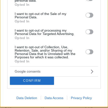
personal data.
grant or deny consent to Google and its third-party tags to
πράγματα που επειδή είμαι ντροπαλός δεν τα
Opted In
use your data for below specified purposes in below Google
εκφράζω με μεγάλη ευκολία. Η πραγματική
consent section.
I want to opt-out of the Sale of my
μου εικόνα απέχει παρασάγγας από την
Personal Data.
επαγγελματική. Ενώ στο θέατρο τα σαρώνω
Opted In
όλα, στην προσωπική μου ζωή συμβαίνει το
I want to opt-out of processing my
αντίθετο.
Personal Data for Targeted Advertising.
Opted In
Πώς λέγεται η παράσταση που ανεβάζετε
I want to opt-out of Collection, Use,
Retention, Sale, and/or Sharing of my
φέτος στο «Δελφινάριο»;
«Alloy Fun Mark».
Personal Data that Is Unrelated with the
Purposes for which it was collected.
Μαζί μας θα είναι για ακόμη μία φορά ο
Opted In
Τρύφωνας Σαμαράς. Εγώ θα κάνω τον
Τρύφωνα και εκείνος την Κοντσίτα, δηλαδή θα
Google consents
τον χτενίζω εγώ.
CONFIRM
Είναι αλήθεια ότι κάνατε κάποιες πικρές
δηλώσεις επειδή χάσατε την πρώτη θέση από
Data Deletion
Data Access
Privacy Policy
τη Μυριέλλα Κουρεντή;
Επαιξαν τη μισή