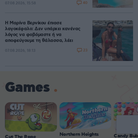
40
07.08.2026, 15:58
Η Μαρίνα Βερνίκου έπιασε
λαγοκέφαλο: Δεν υπάρχει κανένας
λόγος να φοβόμαστε ή να
αποφεύγουμε τη θάλασσα, λέει
23
07.08.2026, 18:13
Games
Northern Heights
Candy Bub
Cut The Rope