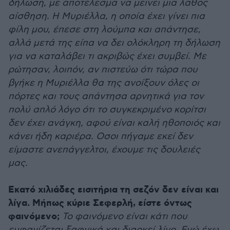
δήλωση, με αποτέλεσμα να μείνει μια λάθος
αίσθηση. Η Μυριέλλα, η οποία έχει γίνει πια
φίλη μου, έπεσε στη λούμπα και απάντησε,
αλλά μετά της είπα να δει ολόκληρη τη δήλωση
για να καταλάβει τι ακριβώς έχει συμβεί. Με
ρώτησαν, λοιπόν, αν πιστεύω ότι τώρα που
βγήκε η Μυριέλλα θα της ανοίξουν όλες οι
πόρτες και τους απάντησα αρνητικά για τον
πολύ απλό λόγο ότι το συγκεκριμένο κορίτσι
δεν έχει ανάγκη, αφού είναι καλή ηθοποιός και
κάνει ήδη καριέρα. Οσοι πήγαμε εκεί δεν
είμαστε ανεπάγγελτοι, έχουμε τις δουλειές
μας.
Εκατό χιλιάδες εισιτήρια τη σεζόν δεν είναι και
λίγα. Μήπως κύριε Σεφερλή, είστε όντως
φαινόμενο;
To φαινόμενο είναι κάτι που
εμφανίζεται ξαφνικά και διαρκεί λίγο. Εγώ έχω