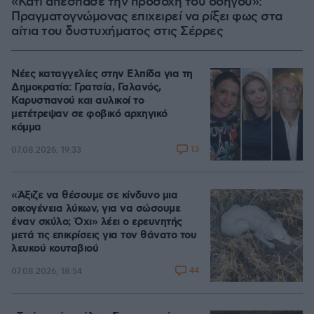
«Κάτι απέσπασε την προσοχή του οδηγού»:
Πραγματογνώμονας επιχειρεί να ρίξει φως στα
αίτια του δυστυχήματος στις Σέρρες
Νέες καταγγελίες στην Ελπίδα για τη
Δημοκρατία: Γρατσία, Γαλανός,
Καρυστιανού και αυλικοί το
μετέτρεψαν σε φοβικό αρχηγικό
κόμμα
13
07.08.2026, 19:33
«Άξιζε να θέσουμε σε κίνδυνο μια
οικογένεια λύκων, για να σώσουμε
έναν σκύλο; Όχι» λέει ο ερευνητής
μετά τις επικρίσεις για τον θάνατο του
λευκού κουταβιού
44
07.08.2026, 18:54