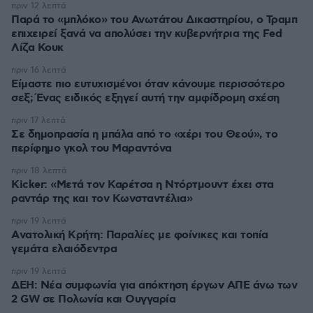
πριν 12 λεπτά
Παρά το «μπλόκο» του Ανωτάτου Δικαστηρίου, ο Τραμπ
επιχειρεί ξανά να απολύσει την κυβερνήτρια της Fed
Λίζα Κουκ
πριν 16 λεπτά
Είμαστε πιο ευτυχισμένοι όταν κάνουμε περισσότερο
σεξ; Ένας ειδικός εξηγεί αυτή την αμφίδρομη σχέση
πριν 17 λεπτά
Σε δημοπρασία η μπάλα από το «χέρι του Θεού», το
περίφημο γκολ του Μαραντόνα
πριν 18 λεπτά
Kicker: «Μετά τον Καρέτσα η Ντόρτμουντ έχει στα
ραντάρ της και τον Κωνσταντέλια»
πριν 19 λεπτά
Aνατολική Κρήτη: Παραλίες με φοίνικες και τοπία
γεμάτα ελαιόδεντρα
πριν 19 λεπτά
ΔΕΗ: Νέα συμφωνία για απόκτηση έργων ΑΠΕ άνω των
2 GW σε Πολωνία και Ουγγαρία