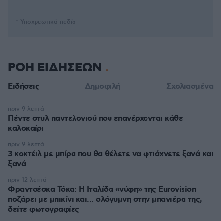
* Υποχρεωτικά πεδία
ΡΟΗ ΕΙΔΗΣΕΩΝ
Ειδήσεις
Δημοφιλή
Σχολιασμένα
πριν 9 λεπτά
Πέντε στυλ παντελονιού που επανέρχονται κάθε
καλοκαίρι
πριν 9 λεπτά
3 κοκτέιλ με μπίρα που θα θέλετε να φτιάχνετε ξανά και
ξανά
πριν 12 λεπτά
Φραντσέσκα Τόκα: Η Ιταλίδα «νύφη» της Eurovision
ποζάρει με μπικίνι και... ολόγυμνη στην μπανιέρα της,
δείτε φωτογραφίες