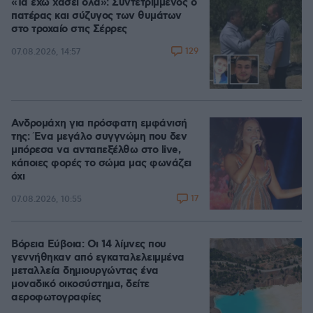
«Τα έχω χάσει όλα»: Συντετριμμένος ο
πατέρας και σύζυγος των θυμάτων
στο τροχαίο στις Σέρρες
129
07.08.2026, 14:57
Ανδρομάχη για πρόσφατη εμφάνισή
της: Ένα μεγάλο συγγνώμη που δεν
μπόρεσα να ανταπεξέλθω στο live,
κάποιες φορές το σώμα μας φωνάζει
όχι
17
07.08.2026, 10:55
Βόρεια Εύβοια: Οι 14 λίμνες που
γεννήθηκαν από εγκαταλελειμμένα
μεταλλεία δημιουργώντας ένα
μοναδικό οικοσύστημα, δείτε
αεροφωτογραφίες