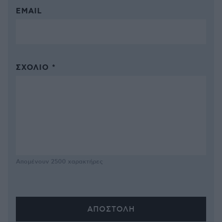
EMAIL
ΣΧΌΛΙΟ *
Απομένουν
2500
χαρακτήρες