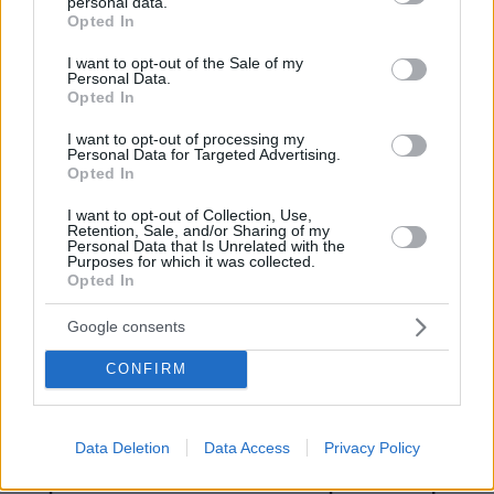
personal data.
grant or deny consent to Google and its third-party tags to
Opted In
use your data for below specified purposes in below Google
29.07.2026, 09:39
consent section.
I want to opt-out of the Sale of my
Διασκεδάζουμε υπεύθυνα, επιστρέφουμε με ασφάλεια
Personal Data.
Opted In
I want to opt-out of processing my
Personal Data for Targeted Advertising.
ΡΟΗ ΕΙΔΗΣΕΩΝ
Opted In
Ειδήσεις
Δημοφιλή
Σχολιασμένα
I want to opt-out of Collection, Use,
Retention, Sale, and/or Sharing of my
Personal Data that Is Unrelated with the
Purposes for which it was collected.
πριν 8 λεπτά
Opted In
Οι τελευταίες ημέρες του κουταβιού που ζούσε με
λύκους στην Κ. Μακεδονία: Η ξαφνική κατάρρευση, η
απομόνωση και τα αναπάντητα ερωτήματα
Google consents
πριν 11 λεπτά
CONFIRM
Μπορεί ο γιος του Χατζιδάκι να απαγορεύσει στον
Μητσιά να τραγουδάει τον «Γιάννη τον φονιά»; Πού
σταματάει ο νόμος για τα πνευματικά δικαιώματα
Data Deletion
Data Access
Privacy Policy
πριν 13 λεπτά
Πετρέλαιο: Πιάνει και πάλι τα 83 δολάρια το Brent μετά