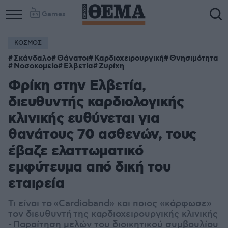
Games
ΚΟΣΜΟΣ
Σκάνδαλο
Θάνατοι
Καρδιοχειρουργική
Θνησιμότητα
Νοσοκομείο
Ελβετία
Ζυρίχη
Φρίκη στην Ελβετία,
διευθυντής καρδιολογικής
κλινικής ευθύνεται για
θανάτους 70 ασθενών, τους
έβαζε ελαττωματικό
εμφύτευμα από δική του
εταιρεία
Τι είναι το «Cardioband» και ποιος «κάρφωσε»
τον διευθυντή της καρδιοχειρουργικής κλινικής
- Παραίτηση μελών του διοικητικού συμβουλίου