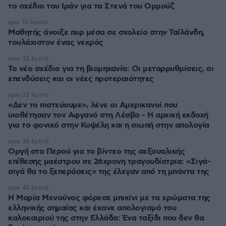
το σχέδιο του Ιράν για τα Στενά του Ορμούζ
πριν 15 λεπτά
Μαθητής άνοιξε πυρ μέσα σε σχολείο στην Ταϊλάνδη,
τουλάχιστον ένας νεκρός
πριν 33 λεπτά
Το νέο σχέδιο για τη βιομηχανία: Οι μεταρρυθμίσεις, οι
επενδύσεις και οι νέες προτεραιότητες
πριν 33 λεπτά
«Δεν το πιστεύουμε», λένε οι Αμερικανοί που
υιοθέτησαν τον Αφγανό στη Λέσβο - Η αρχική εκδοχή
για το φονικό στην Κυψέλη και η σιωπή στην απολογία
πριν 36 λεπτά
Οργή στο Περού για το βίντεο της σεξουαλικής
επίθεσης μαέστρου σε 26χρονη τραγουδίστρια: «Σιγά-
σιγά θα το ξεπεράσεις» της έλεγαν από τη μπάντα της
πριν 45 λεπτά
Η Μαρία Μενούνος φόρεσε μπικίνι με τα χρώματα της
ελληνικής σημαίας και έκανε απολογισμό του
καλοκαιριού της στην Ελλάδα: Ένα ταξίδι που δεν θα