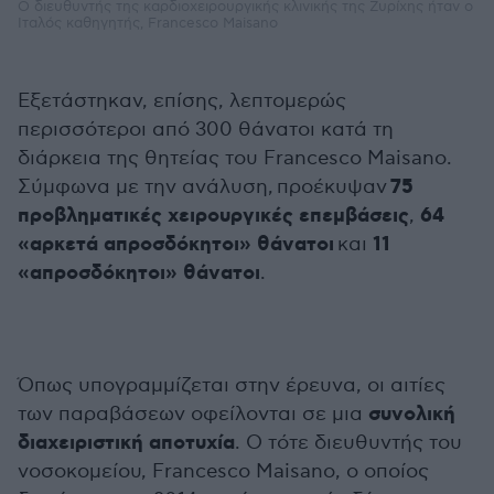
Ο διευθυντής της καρδιοχειρουργικής κλινικής της Ζυρίχης ήταν ο
Ιταλός καθηγητής, Francesco Maisano
Εξετάστηκαν, επίσης, λεπτομερώς
περισσότεροι από 300 θάνατοι κατά τη
διάρκεια της θητείας του Francesco Maisano.
75
Σύμφωνα με την ανάλυση, προέκυψαν
προβληματικές χειρουργικές επεμβάσεις
64
,
«αρκετά απροσδόκητοι» θάνατοι
11
και
«απροσδόκητοι» θάνατοι
.
Όπως υπογραμμίζεται στην έρευνα, οι αιτίες
συνολική
των παραβάσεων οφείλονται σε μια
διαχειριστική αποτυχία
. Ο τότε διευθυντής του
νοσοκομείου, Francesco Maisano, ο οποίος