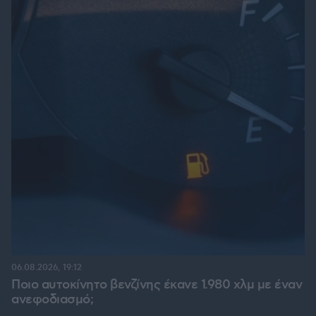
06.08.2026, 19:12
Ποιο αυτοκίνητο βενζίνης έκανε 1.980 χλμ με έναν
ανεφοδιασμό;