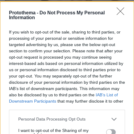
Protothema -
Do Not Process My Personal
Information
If you wish to opt-out of the sale, sharing to third parties, or
processing of your personal or sensitive information for
targeted advertising by us, please use the below opt-out
section to confirm your selection. Please note that after your
opt-out request is processed you may continue seeing
interest-based ads based on personal information utilized by
us or personal information disclosed to third parties prior to
your opt-out. You may separately opt-out of the further
disclosure of your personal information by third parties on the
IAB’s list of downstream participants. This information may
30.07.2026, 09:33
also be disclosed by us to third parties on the
IAB’s List of
Το DEI College παρουσιάζει τη Sophia. Την πρώτη 24/7
Downstream Participants
that may further disclose it to other
βοηθό AI που αλλάζει τον τρόπο με τον οποίο μαθαίνουν οι
third parties.
φοιτητές
Please note that this website/app uses one or more Google
Personal Data Processing Opt Outs
services and may gather and store information including but
03.08.2026, 10:56
not limited to your visit or usage behaviour. You may click to
I want to opt-out of the Sharing of my
Η Smart φοιτητική κατοικία στην καρδιά της Αθήνας