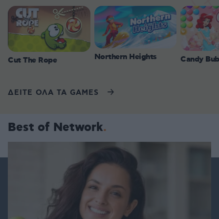
Northern Heights
Candy Bub
Cut The Rope
ΔΕΙΤΕ ΟΛΑ ΤΑ GAMES
Best of Network