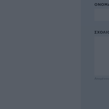
ΌΝΟΜΑ
ΣΧΌΛΙΟ
Απομένο