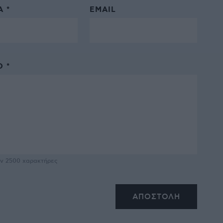
 *
EMAIL
 *
υν
2500
χαρακτήρες