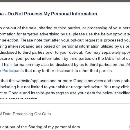
στικό χώρο του γηπέδου προκειμένου να
τους διαιτητές και στους παίκτες της
ma -
Do Not Process My Personal Information
ενης ομάδας, αλλά λόγω της παρουσίας
to opt-out of the sale, sharing to third parties, or processing of your per
ν επέστρεψαν στη θύρα τους.
formation for targeted advertising by us, please use the below opt-out s
r selection. Please note that after your opt-out request is processed y
eing interest-based ads based on personal information utilized by us or
disclosed to third parties prior to your opt-out. You may separately opt-
α οι 100 οργανωμένοι φίλαθλοι βγήκαν από τ
losure of your personal information by third parties on the IAB’s list of
τέβησαν πεζοί τη λεωφόρο Θηβών και αφού
. This information may also be disclosed by us to third parties on the
IA
ην κυκλοφορία επιτέθηκαν εναντίον
Participants
that may further disclose it to other third parties.
 με πέτρες, φωτοβολίδες, ξύλινα κοντάρια
 that this website/app uses one or more Google services and may gath
including but not limited to your visit or usage behaviour. You may click 
 to Google and its third-party tags to use your data for below specifi
ogle consent section.
ς διήρκησαν για τριάντα λεπτά. Η αστυνομία
l Data Processing Opt Outs
δύο συλλήψεις».
o opt-out of the Sharing of my personal data.