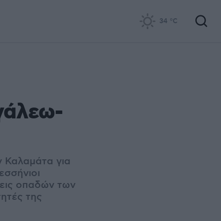
34
°C
γάλεω-
ν Καλαμάτα για
εσσήνιοι
ψεις οπαδών των
τητές της