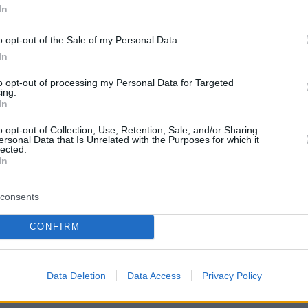
In
o opt-out of the Sale of my Personal Data.
In
to opt-out of processing my Personal Data for Targeted
protothema.gr στο Google News
το
και μάθετε πρώτοι
ing.
In
εις
o opt-out of Collection, Use, Retention, Sale, and/or Sharing
Ειδήσεις
 τελευταίες
από την Ελλάδα και τον Κόσμο, τη
ersonal Data that Is Unrelated with the Purposes for which it
lected.
Protothema.gr
μβαίνουν, στο
In
ΙΑ
ΠΡΟΣΘΗΚΗ ΣΧΟΛΙΟΥ
consents
CONFIRM
ΣΘΗΚΗ ΣΧΟΛΙΟΥ
Data Deletion
Data Access
Privacy Policy