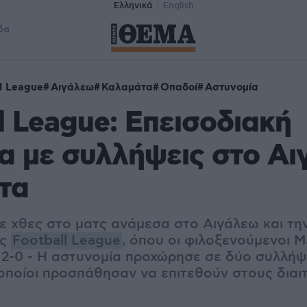
Ελληνικά
English
δα
l League
Αιγάλεω
Καλαμάτα
Οπαδοί
Αστυνομία
l League: Επεισοδιακή
α με συλλήψεις στο Αι
τα
με χθες στο ματς ανάμεσα στο Αιγάλεω και τη
ης
Football League
, όπου οι φιλοξενούμενοι Μ
 2-0 - Η αστυνομία προχώρησε σε δύο συλλή
οποίοι προσπάθησαν να επιτεθούν στους διαι