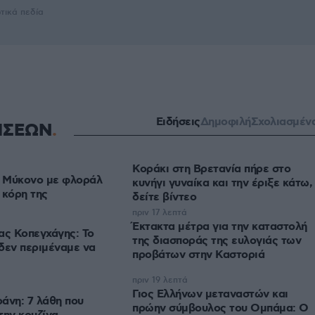
τικά πεδία
Ειδήσεις
Δημοφιλή
Σχολιασμέν
ΗΣΕΩΝ
Κοράκι στη Βρετανία πήρε στο
η Μύκονο με φλοράλ
κυνήγι γυναίκα και την έριξε κάτω,
 κόρη της
δείτε βίντεο
πριν 17 λεπτά
Έκτακτα μέτρα για την καταστολή
ς Κοπεγχάγης: Το
της διασποράς της ευλογιάς των
 δεν περιμέναμε να
προβάτων στην Καστοριά
πριν 19 λεπτά
Γιος Ελλήνων μεταναστών και
άνη: 7 λάθη που
πρώην σύμβουλος του Ομπάμα: Ο