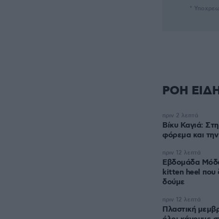
* Υποχρεω
ΡΟΗ ΕΙΔ
πριν 2 λεπτά
Βίκυ Καγιά: Στ
φόρεμα και την
πριν 12 λεπτά
Εβδομάδα Μόδα
kitten heel που
δούμε
πριν 12 λεπτά
Πλαστική μεμβρ