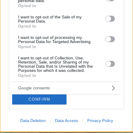
personal data.
grant or deny consent to Google and its third-party tags to
Opted In
use your data for below specified purposes in below Google
consent section.
1
12.09.2025, 11:02
I want to opt-out of the Sale of my
Personal Data.
Η φωτογραφία του Αλέξανδρου Τσουβέλα με τον Ντέμη
Opted In
Νικολαΐδη - Η πρώτη του εμφάνιση μετά τον θάνατο της
Αλεξάνδρας Νικολαΐδου
I want to opt-out of processing my
Personal Data for Targeted Advertising.
Ο πρώην ποδοσφαιριστής έχασε τη σύντροφό του
Opted In
στις 24 Αυγούστου, μετά από μάχη που έδινε με τον
καρκίνο
I want to opt-out of Collection, Use,
Retention, Sale, and/or Sharing of my
Personal Data that Is Unrelated with the
Purposes for which it was collected.
Opted In
Google consents
CONFIRM
Data Deletion
Data Access
Privacy Policy