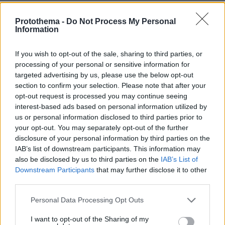
στάθηκε ιδιαίτερα στο πλάνο του Μάρκο Νίκολιτς
Protothema -
Do Not Process My Personal
Information
If you wish to opt-out of the sale, sharing to third parties, or
processing of your personal or sensitive information for
targeted advertising by us, please use the below opt-out
section to confirm your selection. Please note that after your
opt-out request is processed you may continue seeing
interest-based ads based on personal information utilized by
us or personal information disclosed to third parties prior to
your opt-out. You may separately opt-out of the further
disclosure of your personal information by third parties on the
IAB’s list of downstream participants. This information may
also be disclosed by us to third parties on the
IAB’s List of
Downstream Participants
that may further disclose it to other
third parties.
Please note that this website/app uses one or more Google
Personal Data Processing Opt Outs
services and may gather and store information including but
not limited to your visit or usage behaviour. You may click to
I want to opt-out of the Sharing of my