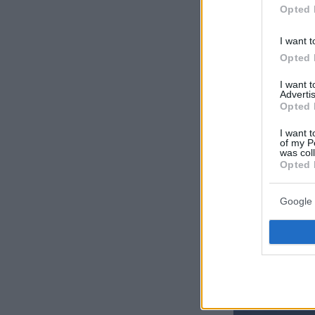
Opted 
I want t
Opted 
I want 
Advertis
Opted 
I want t
of my P
was col
Opted 
Google 