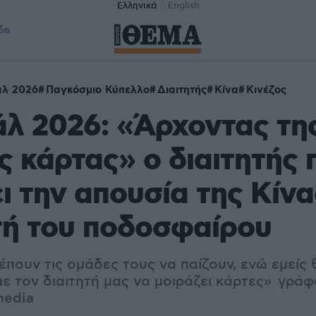
Ελληνικά
English
δα
άλ 2026
Παγκόσμιο Κύπελλο
Διαιτητής
Κίνα
Κινέζος
λ 2026: «Άρχοντας τη
ς κάρτας» ο διαιτητής 
ι την απουσία της Κίν
τή του ποδοσφαίρου
έπουν τις ομάδες τους να παίζουν, ενώ εμείς 
 τον διαιτητή μας να μοιράζει κάρτες» γράφ
media