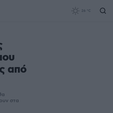
26
°C
ς
που
ας από
θα
ουν στα