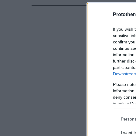
αποστολές 
αμερικανική
Protothe
If you wish 
«Έχουμε τον
sensitive in
ένας χρήστ
confirm you
βλέπουν τις
continue se
information 
παρακολουθο
further disc
σχολίασε έ
participants
Downstream 
Please note
information 
deny consent
in below Go
Persona
I want t