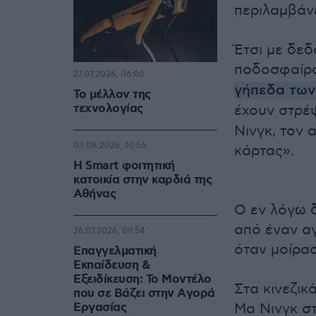
περιλαμβάνε
Έτσι με δεδ
ποδοσφαίρ
27.07.2026, 06:00
γήπεδα των
Το μέλλον της
τεχνολογίας
έχουν στρέ
Νινγκ, τον 
03.08.2026, 10:56
κάρτας».
Η Smart φοιτητική
κατοικία στην καρδιά της
Αθήνας
Ο εν λόγω δ
από έναν αγ
26.07.2026, 09:54
όταν μοίρασ
Επαγγελματική
Εκπαίδευση &
Εξειδίκευση: Το Mοντέλο
Στα κινεζικά
που σε Bάζει στην Aγορά
Eργασίας
Μα Νινγκ στ