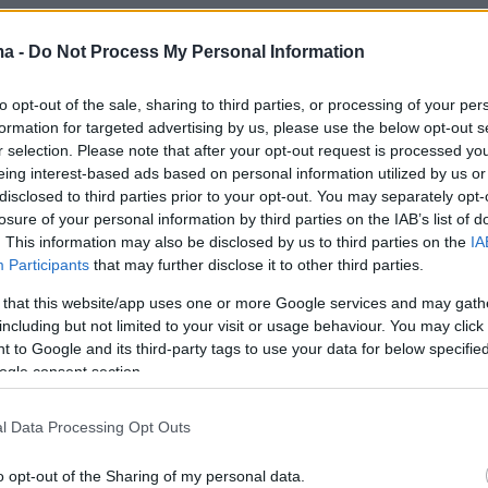
εθνικών ομάδων που ταξίδεψαν στην
 ήπειρο για το φετινό Μουντιάλ.
ma -
Do Not Process My Personal Information
to opt-out of the sale, sharing to third parties, or processing of your per
 Μα Νινγκ, ποιον έχετε εσείς;» αναρωτήθηκε
formation for targeted advertising by us, please use the below opt-out s
ης στην πλατφόρμα RedNote. «Οι άλλοι θα
r selection. Please note that after your opt-out request is processed y
 ομάδες τους να παίζουν, ενώ εμείς θα
eing interest-based ads based on personal information utilized by us or
disclosed to third parties prior to your opt-out. You may separately opt-
ύμε τον διαιτητή μας να μοιράζει κάρτες»
losure of your personal information by third parties on the IAB’s list of
νας δεύτερος.
. This information may also be disclosed by us to third parties on the
IA
Participants
that may further disclose it to other third parties.
 that this website/app uses one or more Google services and may gath
including but not limited to your visit or usage behaviour. You may click 
 to Google and its third-party tags to use your data for below specifi
ogle consent section.
l Data Processing Opt Outs
o opt-out of the Sharing of my personal data.