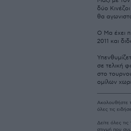
Μαζί με το
δύο Κινέζοι
θα αγωνιστ
Ο Μα έχει π
2011 και διδ
Υπενθυμίζετ
σε τελική 
στο τουρνο
ομίλων χωρί
Ακολουθήστε 
όλες τις ειδήσ
Δείτε όλες τις
στιγμή που συ