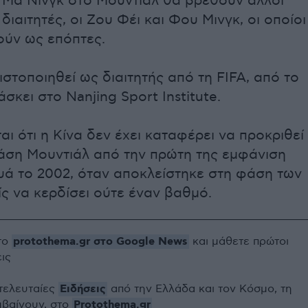
ν Μα Νινγκ στο Μουντιάλ θα βρεθούν άλλοι
 διαιτητές, οι Ζου Φέι και Φου Μινγκ, οι οποίοι
ούν ως επόπτες.
ιστοποιηθεί ως διαιτητής από τη FIFA, από το
άσκει στο Nanjing Sport Institute.
αι ότι η Κίνα δεν έχει καταφέρει να προκριθεί
φάση Μουντιάλ από την πρώτη της εμφάνιση
υά το 2002, όταν αποκλείστηκε στη φάση των
ς να κερδίσει ούτε έναν βαθμό.
protothema.gr στο Google News
το
και μάθετε πρώτοι
εις
Ειδήσεις
 τελευταίες
από την Ελλάδα και τον Κόσμο, τη
Protothema.gr
μβαίνουν, στο