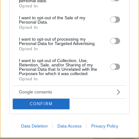
personal data.
grant or deny consent to Google and its third-party tags to
Opted In
use your data for below specified purposes in below Google
consent section.
I want to opt-out of the Sale of my
Personal Data.
Opted In
Loaded
:
100.00%
08.08.2026, 23:07
I want to opt-out of processing my
Personal Data for Targeted Advertising.
Σοβαρό τροχαίο από αναστροφή ΙΧ στην Αθηνών-
Opted In
Σουνίου: Συγκρούστηκε με μηχανή της ΔΙΑΣ, δύο
αστυνομικοί τραυματίες, βίντεο
I want to opt-out of Collection, Use,
Retention, Sale, and/or Sharing of my
Personal Data that Is Unrelated with the
Purposes for which it was collected.
Μυστήριο 3.500 ετών στη Σαντορίνη:
Opted In
Ο 15χρονος που δεν πρόλαβε να
ξεφύγει από το τσουνάμι μπορεί ν'
Google consents
αλλάξει τη χρονολογία της μεγάλης
έκρηξης
CONFIRM
58
08.08.2026, 18:08
Data Deletion
Data Access
Privacy Policy
Οι «Πράσινες Μπότες»: 30 χρόνια
μετά, το Έβερεστ μπορεί να δώσει