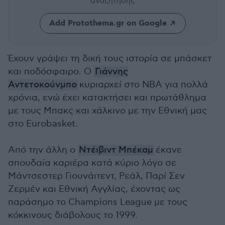
αναζήτησης
Add Protothema.gr on Google
Έχουν γράψει τη δική τους ιστορία σε μπάσκετ
και ποδόσφαιρο. Ο
Γιάννης
Αντετοκούνμπο
κυριαρχεί στο ΝΒΑ για πολλά
χρόνια, ενώ έχει κατακτήσει και πρωτάθλημα
με τους Μπακς και χάλκινο με την Εθνική μας
στο Eurobasket.
Από την άλλη ο
Ντέιβιντ Μπέκαμ
έκανε
σπουδαία καριέρα κατά κύριο λόγο σε
Μάντσεστερ Γιουνάιτεντ, Ρεάλ, Παρί Σεν
Ζερμέν και Εθνική Αγγλίας, έχοντας ως
παράσημο το Champions League με τους
κόκκινους διάβολους το 1999.