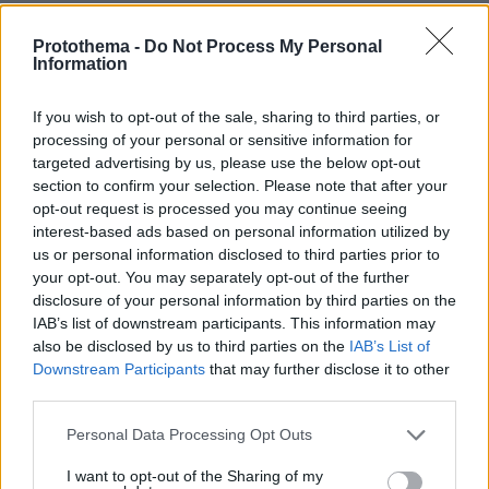
Εγκαταλείπει το κόμμα Καρυστιανού και ο
επιχειρηματίας Νίκος Μπρουτζάκης: Καταγγέλλει
Protothema -
Do Not Process My Personal
κλειστή κάστα, «λένε προδότες και πληρωμένους
Information
όσους αποχωρούν»
If you wish to opt-out of the sale, sharing to third parties, or
processing of your personal or sensitive information for
targeted advertising by us, please use the below opt-out
section to confirm your selection. Please note that after your
opt-out request is processed you may continue seeing
interest-based ads based on personal information utilized by
us or personal information disclosed to third parties prior to
your opt-out. You may separately opt-out of the further
disclosure of your personal information by third parties on the
IAB’s list of downstream participants. This information may
also be disclosed by us to third parties on the
IAB’s List of
Downstream Participants
that may further disclose it to other
third parties.
Please note that this website/app uses one or more Google
Personal Data Processing Opt Outs
services and may gather and store information including but
not limited to your visit or usage behaviour. You may click to
I want to opt-out of the Sharing of my