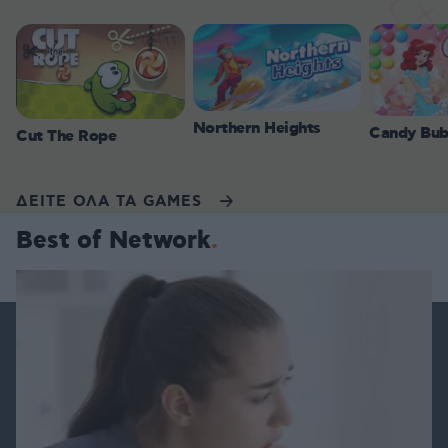
Northern Heights
Candy Bub
Cut The Rope
ΔΕΙΤΕ ΟΛΑ ΤΑ GAMES
Best of Network