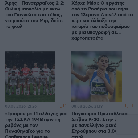
Άρης - Πανσερραϊκός 2-2:
Χόρχε Μέσι: Ο εργάτης
Φιλική ισοπαλία με γκολ
από το Ροσάριο που πήρε
του Γιαννιώτα στο τέλος,
τον 13χρονο Λιονέλ από το
ντεμπούτο του Μιρ, δείτε
χέρι και άλλαξε την
τα γκολ
ιστορία του ποδοσφαίρου
με μια υπογραφή σε...
χαρτοπετσέτα
1
1
08.08.2026, 21:26
08.08.2026, 21:19
«Τριάρα» με 11 αλλαγές για
Παγκόσμιο Πρωτάθλημα
την ΤΣΣΚΑ 1948 πριν τη
Στίβου Κ-20: Στην 7η θέση
ρεβάνς με τον
με πανελλήνιο ρεκόρ η
Παναθηναϊκό για το
Στρούμπου στα 3.000μ.
Conference League
στιπλ