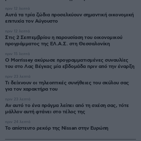
πριν 12 λεπτά
Αυτά τα τρία ζώδια προσελκύουν σημαντική οικονομική
επιτυχία τον Αύγουστο
πριν 12 λεπτά
Στις 2 Σεπτεμβρίου η παρουσίαση του οικονομικού
προγράμματος της ΕΛ.Α.Σ. στη Θεσσαλονίκη
πριν 15 λεπτά
Ο Morrissey ακύρωσε προγραμματισμένες συναυλίες
του στο Λας Βέγκας μία εβδομάδα πριν από την έναρξη
πριν 23 λεπτά
Τι δείχνουν οι τηλεοπτικές συνήθειες του σκύλου σας
για τον χαρακτήρα του
πριν 23 λεπτά
Αν αυτό το ένα πράγμα λείπει από τη σχέση σας, τότε
μάλλον αυτή φτάνει στο τέλος της
πριν 24 λεπτά
Το απίστευτο ρεκόρ της Nissan στην Ευρώπη