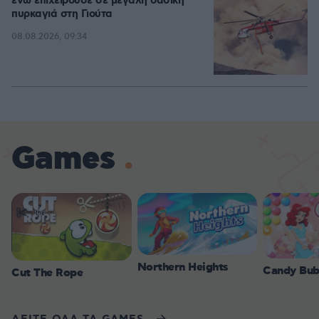
ενώ επιχειρούσε σε μεγάλη δασική
πυρκαγιά στη Γιούτα
08.08.2026, 09:34
Games
Northern Heights
Candy Bub
Cut The Rope