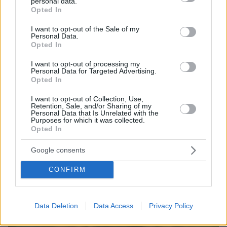
personal data.
grant or deny consent to Google and its third-party tags to
Ευρώπης να διατηρήσει ισχυρή βιομηχανική
Opted In
use your data for below specified purposes in below Google
βάση και ανταγωνιστικές επιχειρήσεις. Για τον
consent section.
I want to opt-out of the Sale of my
λόγο αυτό, όπως ανέφερε, απαιτούνται
Personal Data.
Opted In
επενδύσεις σε δίκτυα, αποθήκευση και νέες
ενεργειακές υποδομές, καθώς και στενή
I want to opt-out of processing my
Personal Data for Targeted Advertising.
συνεργασία μεταξύ πολιτείας, επιχειρηματικής
Opted In
κοινότητας και ευρωπαϊκών θεσμών.
I want to opt-out of Collection, Use,
Retention, Sale, and/or Sharing of my
Personal Data that Is Unrelated with the
Purposes for which it was collected.
protothema.gr στο Google News
Ακολουθήστε το
Opted In
και μάθετε πρώτοι όλες τις ειδήσεις
Google consents
Ειδήσεις
Δείτε όλες τις τελευταίες
από την Ελλάδα
και τον Κόσμο, τη στιγμή που συμβαίνουν, στο
CONFIRM
Protothema.gr
Data Deletion
Data Access
Privacy Policy
Σχετικά Άρθρα