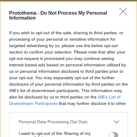
Ο κ. Μπρατάκος σημείωσε ότι η Ελλάδα έχει
Protothema -
Do Not Process My Personal
πραγματοποιήσει σημαντικά βήματα τα
Information
τελευταία χρόνια στην ανάπτυξη ενεργειακών
υποδομών, στις διασυνδέσεις και στις
If you wish to opt-out of the sale, sharing to third parties, or
ανανεώσιμες πηγές ενέργειας, ενισχύοντας
processing of your personal or sensitive information for
targeted advertising by us, please use the below opt-out
παράλληλα τον γεωπολιτικό της ρόλο ως
section to confirm your selection. Please note that after your
ενεργειακού κόμβου για τη Νοτιοανατολική
opt-out request is processed you may continue seeing
Ευρώπη. Υπογράμμισε ακόμη ότι οι
interest-based ads based on personal information utilized by
αυξανόμενες ενεργειακές ανάγκες της
us or personal information disclosed to third parties prior to
your opt-out. You may separately opt-out of the further
οικονομίας και των νέων τεχνολογιών, όπως η
disclosure of your personal information by third parties on the
τεχνητή νοημοσύνη, καθιστούν αναγκαία τη
IAB’s list of downstream participants. This information may
χάραξη πολιτικών που θα διασφαλίζουν
also be disclosed by us to third parties on the
IAB’s List of
επάρκεια και ανταγωνιστικές τιμές ενέργειας.
Downstream Participants
that may further disclose it to other
third parties.
Παράλληλα, επισήμανε ότι η πράσινη
Please note that this website/app uses one or more Google
Personal Data Processing Opt Outs
μετάβαση δεν θα κριθεί μόνο από τη μείωση
services and may gather and store information including but
not limited to your visit or usage behaviour. You may click to
I want to opt-out of the Sharing of my
των εκπομπών, αλλά και από την ικανότητα της