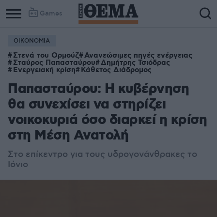
Games
ΟΙΚΟΝΟΜΙΑ
Column
Column
Στενά του Ορμούζ
Ανανεώσιμες πηγές ενέργειας
1
2
Σταύρος Παπασταύρου
Δημήτρης Τσιόδρας
Ενεργειακή κρίση
Κάθετος Διάδρομος
Παπασταύρου: Η κυβέρνηση
θα συνεχίσει να στηρίζει
νοικοκυριά όσο διαρκεί η κρίση
στη Μέση Ανατολή
Στο επίκεντρο για τους υδρογονάνθρακες το
Ιόνιο