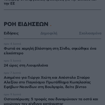
την ΕΕ
ΡΟΗ ΕΙΔΗΣΕΩΝ
Ειδήσεις
Δημοφιλή
Σχολιασμένα
πριν 4 λεπτά
Φωτιά σε χαμηλή βλάστηση στη Σίνδο, σηκώθηκε ένα
ελικόπτερο
πριν 5 λεπτά
24 ώρες στη Λιουμπλιάνα
πριν 7 λεπτά
Ασημένιο για Γιώργο Χιώτη και Απόστολο Σταύρο
Αλεξίου στο Παγκόσμιο Πρωτάθλημα Κωπηλασίας
Εφήβων-Νεανίδων στη Βουλγαρία, δείτε βίντεο
πριν 9 λεπτά
Οστεοπόρωση: 5 τροφές που δυναμώνουν τα οστά και
μειώνουν τον κίνδυνο κατάγματος