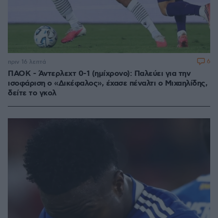
6
πριν 16 λεπτά
ΠΑΟΚ - Άντερλεχτ 0-1 (ημίχρονο): Παλεύει για την
ισοφάριση ο «Δικέφαλος», έχασε πέναλτι ο Μιχαηλίδης,
δείτε το γκολ