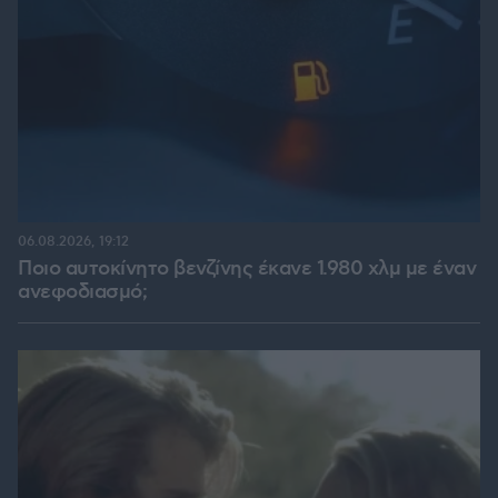
06.08.2026, 19:12
Ποιο αυτοκίνητο βενζίνης έκανε 1.980 χλμ με έναν
ανεφοδιασμό;