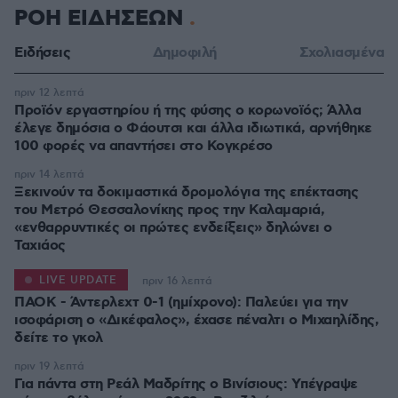
ΡΟΗ ΕΙΔΗΣΕΩΝ
Ειδήσεις
Δημοφιλή
Σχολιασμένα
πριν 12 λεπτά
Προϊόν εργαστηρίου ή της φύσης ο κορωνοϊός; Άλλα
έλεγε δημόσια ο Φάουτσι και άλλα ιδιωτικά, αρνήθηκε
100 φορές να απαντήσει στο Κογκρέσο
πριν 14 λεπτά
Ξεκινούν τα δοκιμαστικά δρομολόγια της επέκτασης
του Μετρό Θεσσαλονίκης προς την Καλαμαριά,
«ενθαρρυντικές οι πρώτες ενδείξεις» δηλώνει ο
Ταχιάος
LIVE UPDATE
πριν 16 λεπτά
ΠΑΟΚ - Άντερλεχτ 0-1 (ημίχρονο): Παλεύει για την
ισοφάριση ο «Δικέφαλος», έχασε πέναλτι ο Μιχαηλίδης,
πριν 19 λεπτά
Για πάντα στη Ρεάλ Μαδρίτης ο Βινίσιους: Yπέγραψε