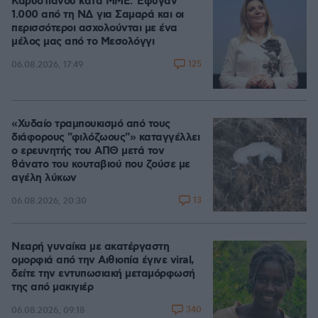
Καρυστιανού κατά ΜΜΕ: Έφυγαν
1.000 από τη ΝΔ για Σαμαρά και οι
περισσότεροι ασχολούνται με ένα
μέλος μας από το Μεσολόγγι
125
06.08.2026, 17:49
«Χυδαίο τραμπουκισμό από τους
διάφορους "φιλόζωους"» καταγγέλλει
ο ερευνητής του ΑΠΘ μετά τον
θάνατο του κουταβιού που ζούσε με
αγέλη λύκων
13
06.08.2026, 20:30
Νεαρή γυναίκα με ακατέργαστη
ομορφιά από την Αιθιοπία έγινε viral,
δείτε την εντυπωσιακή μεταμόρφωσή
της από μακιγιέρ
340
06.08.2026, 09:18