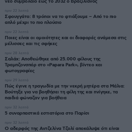
νέο συμβόλαιο έως το 2032 ο Βραζιλιάνος
πριν 22 λεπτά
Σφουγγάτο: 8 τρόποι να το φτιάξουμε – Από το πιο
απλό μέχρι το πιο πλούσιο
πριν 22 λεπτά
Ποιες είναι οι ομοιότητες και οι διαφορές ανάμεσα στις
μέλισσες και τις σφήκες
πριν 28 λεπτά
Σαλάχ: Αποθεώθηκε από 25.000 φίλους της
Τραμπζονσπόρ στο «Papara Park», βίντεο και
φωτογραφίες
πριν 29 λεπτά
Πώς έγινε η τραγωδία με την νεκρή μητέρα στα Μάλια:
Βούτηξε για να βοηθήσει τη φίλη της και πνίγηκε, τα
παιδιά φώναζαν για βοήθεια
πριν 32 λεπτά
5 συναρπαστικά εστιατόρια στο Παρίσι
πριν 32 λεπτά
Ο αδερφός της Αντζελίνα Τζολί αποκάλυψε ότι είναι