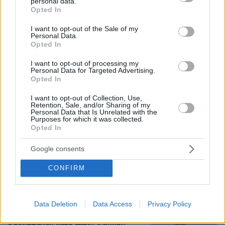
αποτέφρωση του συντονιστή που σκοτώθηκε
personal data.
grant or deny consent to Google and its third-party tags to
Opted In
μετά τη σύγκρουση ελικοπτέρων στην Ψάθα,
use your data for below specified purposes in below Google
φωτογραφίες
consent section.
I want to opt-out of the Sale of my
Personal Data.
Opted In
Η αποκαλυπτική κατάθεση της
συζύγου του Αφγανού: Πώς
I want to opt-out of processing my
Personal Data for Targeted Advertising.
γνωρίσαμε τη Λίσα, γιατί υποψιάστηκα
Opted In
ότι ήταν το πτώμα στη βαλίτσα
272
06.08.2026, 12:32
I want to opt-out of Collection, Use,
Retention, Sale, and/or Sharing of my
Personal Data that Is Unrelated with the
Purposes for which it was collected.
Opted In
ΠΑΟΚ - Άντερλεχτ 0-1 (ημίχρονο): Οι
Βέλγοι «πάγωσαν» την Τούμπα στα 17
Google consents
δευτερόλεπτα, έχασε πέναλτι ο
Μιχαηλίδης, δείτε το γκολ
CONFIRM
3
πριν 16 λεπτά
Data Deletion
Data Access
Privacy Policy