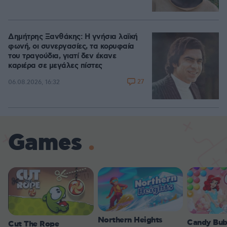
Δημήτρης Ξανθάκης: Η γνήσια λαϊκή
φωνή, οι συνεργασίες, τα κορυφαία
του τραγούδια, γιατί δεν έκανε
καριέρα σε μεγάλες πίστες
27
06.08.2026, 16:32
Games
Northern Heights
Candy Bub
Cut The Rope