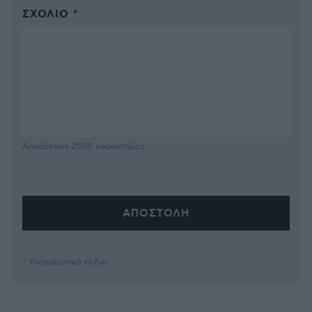
ΣΧΌΛΙΟ *
Απομένουν
2500
χαρακτήρες
* Υποχρεωτικά πεδία