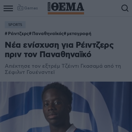
Games
SPORTS
Ρέιντζερς
Παναθηναϊκός
μεταγραφή
Νέα ενίσχυση για Ρέιντζερς
πριν τον Παναθηναϊκό
Απέκτησε τον εξτρέμ Τζέιντι Γκασαμά από τη
Σέφιλντ Γουένσντεϊ