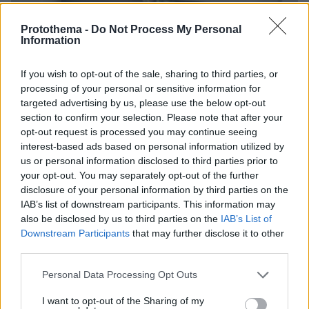
Protothema -
Do Not Process My Personal
Information
If you wish to opt-out of the sale, sharing to third parties, or
processing of your personal or sensitive information for
targeted advertising by us, please use the below opt-out
section to confirm your selection. Please note that after your
opt-out request is processed you may continue seeing
interest-based ads based on personal information utilized by
us or personal information disclosed to third parties prior to
your opt-out. You may separately opt-out of the further
disclosure of your personal information by third parties on the
IAB’s list of downstream participants. This information may
also be disclosed by us to third parties on the
IAB’s List of
Downstream Participants
that may further disclose it to other
third parties.
Please note that this website/app uses one or more Google
Personal Data Processing Opt Outs
06.08.2026, 20:03
services and may gather and store information including but
Αριστοτέλης Δαμίγος: Σε κλίμα οδύνης έγινε η
not limited to your visit or usage behaviour. You may click to
I want to opt-out of the Sharing of my