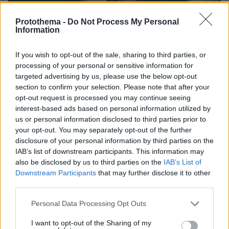
Protothema -
Do Not Process My Personal
Information
114
05.01.2026, 06:34
Δημήτρης Γιαννακόπουλος: Προσπαθώ να φέρω εις
πέρας μια μεγάλη μεταγραφή, θα έφερνα τον Τζόρνταν
If you wish to opt-out of the sale, sharing to third parties, or
αν χρειαζόταν
processing of your personal or sensitive information for
targeted advertising by us, please use the below opt-out
Για μια μεταγραφή «βόμβα» που προσπαθεί να
section to confirm your selection. Please note that after your
ολοκληρώσει έκανε λόγο ο ιδιοκτήτης της ΚΑΕ
opt-out request is processed you may continue seeing
Παναθηναϊκός
interest-based ads based on personal information utilized by
us or personal information disclosed to third parties prior to
your opt-out. You may separately opt-out of the further
disclosure of your personal information by third parties on the
IAB’s list of downstream participants. This information may
also be disclosed by us to third parties on the
IAB’s List of
Downstream Participants
that may further disclose it to other
third parties.
Please note that this website/app uses one or more Google
Personal Data Processing Opt Outs
services and may gather and store information including but
not limited to your visit or usage behaviour. You may click to
I want to opt-out of the Sharing of my