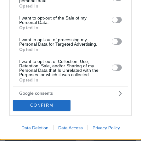
personal data.
grant or deny consent to Google and its third-party tags to
Opted In
use your data for below specified purposes in below Google
consent section.
I want to opt-out of the Sale of my
Personal Data.
Opted In
I want to opt-out of processing my
Personal Data for Targeted Advertising.
Opted In
I want to opt-out of Collection, Use,
Retention, Sale, and/or Sharing of my
Personal Data that Is Unrelated with the
Purposes for which it was collected.
31.12.2025, 14:02
Opted In
ΑΕΚ: Οι Ιταλοί θεωρούν «τελειωμένη» τη μεταγραφή
του Μήτογλου στη Σαμπντόρια (pic)
Google consents
«Τελειωμένη» θεωρούν στην Ιταλία τη μεταγραφή του
Σίμου Μήτογλου στη Σαμπντόρια, όπου γίνονται νέες
CONFIRM
αναφορές για τον Έλληνα στόπερ
Data Deletion
Data Access
Privacy Policy