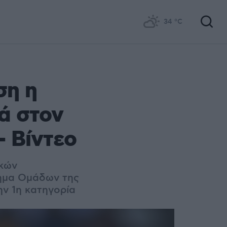
34
°C
ση η
ιά στον
- Βίντεο
ακών
ημα Ομάδων της
ην 1η κατηγορία