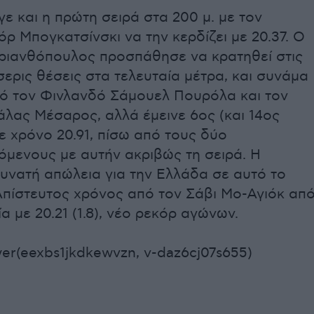
ε και η πρώτη σειρά στα 200 μ. με τον
ρ Μπογκατσίνσκι να την κερδίζει με 20.37. Ο
ριανθόπουλος προσπάθησε να κρατηθεί στις
ερις θέσεις στα τελευταία μέτρα, και συνάμα
ό τον Φινλανδό Σάμουελ Πουρόλα και τον
λας Μέσαρος, αλλά έμεινε 6ος (και 14ος
ε χρόνο 20.91, πίσω από τους δύο
μενους με αυτήν ακριβώς τη σειρά. Η
υνατή απώλεια για την Ελλάδα σε αυτό το
Απίστευτος χρόνος από τον Σάβι Μο-Αγιόκ απ
α με 20.21 (1.8), νέο ρεκόρ αγώνων.
er(eexbs1jkdkewvzn, v-daz6cj07s655)