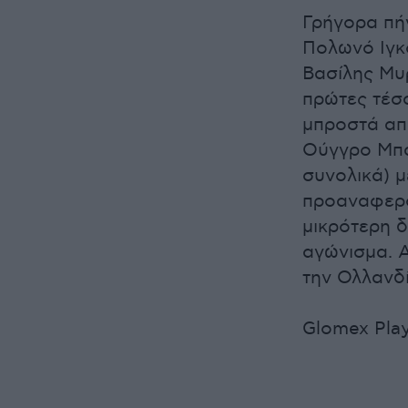
Γρήγορα πήγ
Πολωνό Ιγκό
Βασίλης Μυ
πρώτες τέσσ
μπροστά απ
Ούγγρο Μπά
συνολικά) μ
προαναφερό
μικρότερη δ
αγώνισμα. 
την Ολλανδί
Glomex Play