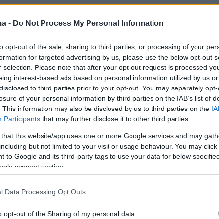
ma -
Do Not Process My Personal Information
ακτικός ήταν ο 23χρονος Κώστας Γεννίκης
βολή του, η οποία μετρήθηκε 18.27 και τον
to opt-out of the sale, sharing to third parties, or processing of your per
8η θέση στο κλείσιμο της πρώτης
formation for targeted advertising by us, please use the below opt-out s
. Στη δεύτερη, έχοντας πια πέσει 12ος, έριξε
r selection. Please note that after your opt-out request is processed y
eing interest-based ads based on personal information utilized by us or
 18 μέτρα και ακύρωσε τη βολή του. Στην
disclosed to third parties prior to your opt-out. You may separately opt-
ς πιο αποφασισμένος έστειλε τη σφαίρα στα
losure of your personal information by third parties on the IAB’s list of
 κοντά στο φετινό και ατομικό ρεκόρ του (19.00
. This information may also be disclosed by us to third parties on the
IA
Participants
that may further disclose it to other third parties.
 την πρώτη του διεθνή εμφάνιση σε επίπεδο
η 12η θέση, δίνοντας 5 βαθμούς στην ομάδα.
 that this website/app uses one or more Google services and may gath
including but not limited to your visit or usage behaviour. You may click 
ντους παραπάνω, θα ξεπερνούσε άλλους τρει
 to Google and its third-party tags to use your data for below specifi
ogle consent section.
Γιαννίκη μπορεί να μην ήταν υψηλή, αλλά
l Data Processing Opt Outs
νω από τον Ούγγρο Ίστβαν Φέκετε και τον
o opt-out of the Sharing of my personal data.
ίκο Όκσανεν, δύο χώρες που η Ελλάδα ήθελε