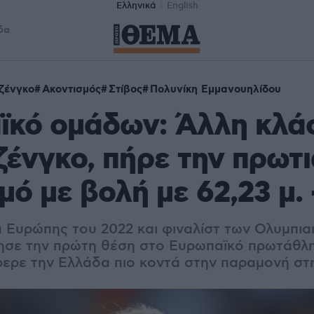
Ελληνικά
English
δα
ζένγκο
Ακοντισμός
Στίβος
Πολυνίκη Εμμανουηλίδου
ϊκό ομάδων: Άλλη κλά
ζένγκο, πήρε την πρωτ
μό με βολή με 62,23 μ. 
 Ευρώπης του 2022 και φιναλίστ των Ολυμπι
τησε την πρώτη θέση στο Ευρωπαϊκό πρωτάθλ
φερε την Ελλάδα πιο κοντά στην παραμονή στ