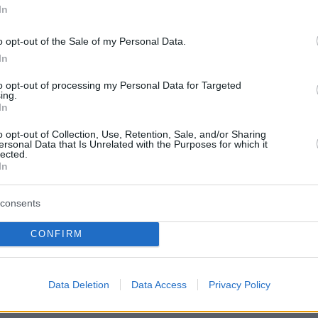
In
 κάτω από αυτήν. Νικητής ήταν ο Ιταλός
άμπρι με 21.68.
o opt-out of the Sale of my Personal Data.
In
 Εμμανουηλίδου
, στην τρίτη κούρσα της στη
to opt-out of processing my Personal Data for Targeted
, τρέχοντας από το αγαπημένο της «8», έκανε
ing.
In
πάθεια και κατέβηκε τα 23’’, σημειώνοντας
o opt-out of Collection, Use, Retention, Sale, and/or Sharing
), την καλύτερη φετινή επίδοσή της. Στη σειρά
ersonal Data that Is Unrelated with the Purposes for which it
lected.
οδείχτηκε πολύ γρήγορη, τερμάτισε 4η και
In
η. Η Φινλανδή Άινο Πούλκινεν τερμάτισε
αι ισχυροποίησε ακόμα περισσότερη τη θέση
consents
ς στη μάχη για την παραμονή. Πρώτη στην
ρήγορη δεύτερη σειρά, με μεγάλο εθνικό
CONFIRM
αλύτερη επίδοση στην ιστορία του
ος, η Ισπανίδα Χαέλ Μπεστουέ με 22.19 (0.8).
Data Deletion
Data Access
Privacy Policy