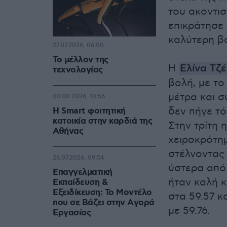
του ακοντισ
επικράτησε 
καλύτερη βο
27.07.2026, 06:00
Το μέλλον της
Η
Ελίνα Τζ
τεχνολογίας
βολή, με το
μέτρα και σ
03.08.2026, 10:56
δεν πήγε τό
Η Smart φοιτητική
κατοικία στην καρδιά της
Στην τρίτη 
Αθήνας
χειροκρότη
στέλνοντας 
26.07.2026, 09:54
ύστερα από
Επαγγελματική
ήταν καλή κ
Εκπαίδευση &
Εξειδίκευση: Το Mοντέλο
στα 59.57 κ
που σε Bάζει στην Aγορά
με 59.76.
Eργασίας