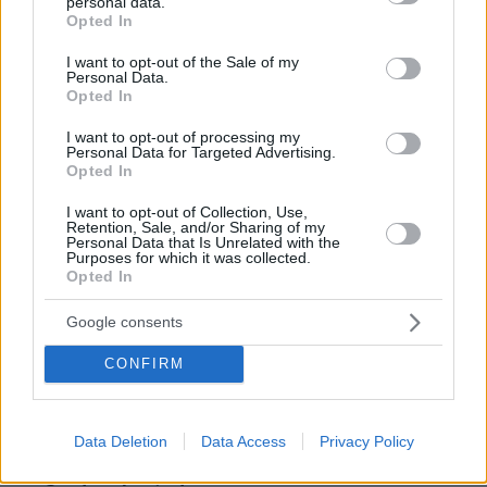
personal data.
grant or deny consent to Google and its third-party tags to
Opted In
use your data for below specified purposes in below Google
consent section.
I want to opt-out of the Sale of my
Personal Data.
Opted In
I want to opt-out of processing my
Personal Data for Targeted Advertising.
Opted In
I want to opt-out of Collection, Use,
Retention, Sale, and/or Sharing of my
Personal Data that Is Unrelated with the
Purposes for which it was collected.
Opted In
Google consents
CONFIRM
3
03.05.2025, 15:27
Data Deletion
Data Access
Privacy Policy
Απίθανη βολή στα 64.90μ και πρωτιά στο Diamond
League για την Τζένγκο - Βίντεο