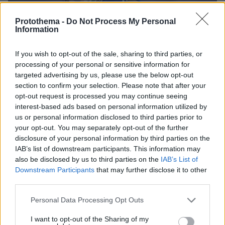
Protothema -
Do Not Process My Personal
Information
If you wish to opt-out of the sale, sharing to third parties, or
processing of your personal or sensitive information for
targeted advertising by us, please use the below opt-out
section to confirm your selection. Please note that after your
opt-out request is processed you may continue seeing
interest-based ads based on personal information utilized by
10
26.05.2025, 00:17
us or personal information disclosed to third parties prior to
Τρίτη φετινή νίκη σε Diamond League για την Ελίνα
your opt-out. You may separately opt-out of the further
Τζένγκο με βολή στα 64,60 μ. - Δείτε βίντεο
disclosure of your personal information by third parties on the
Η 22χρονη πρωταθλήτρια του ακοντισμού πήρε τη
IAB’s list of downstream participants. This information may
νίκη στο Ραμπάτ έχοντας να αντιμετωπίσει μια από τις
also be disclosed by us to third parties on the
IAB’s List of
κορυφαίες αθλήτριες φέτος στον κόσμο την
Downstream Participants
that may further disclose it to other
Βιλάγκος
third parties.
Please note that this website/app uses one or more Google
Personal Data Processing Opt Outs
services and may gather and store information including but
not limited to your visit or usage behaviour. You may click to
I want to opt-out of the Sharing of my