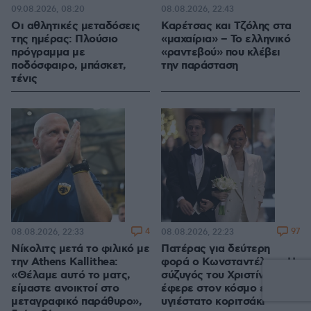
09.08.2026, 08:20
08.08.2026, 22:43
Οι αθλητικές μεταδόσεις
Καρέτσας και Τζόλης στα
της ημέρας: Πλούσιο
«μαχαίρια» – Το ελληνικό
πρόγραμμα με
«ραντεβού» που κλέβει
ποδόσφαιρο, μπάσκετ,
την παράσταση
τένις
4
97
08.08.2026, 22:33
08.08.2026, 22:23
Νίκολιτς μετά το φιλικό με
Πατέρας για δεύτερη
την Athens Kallithea:
φορά ο Κωνσταντέλιας: Η
«Θέλαμε αυτό το ματς,
σύζυγός του Χριστίνα
είμαστε ανοικτοί στο
έφερε στον κόσμο ένα
μεταγραφικό παράθυρο»,
υγιέστατο κοριτσάκι