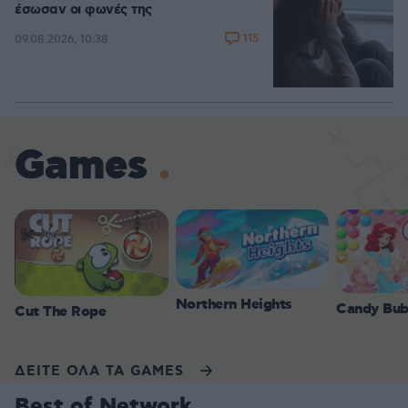
έσωσαν οι φωνές της
115
09.08.2026, 10:38
Games
Northern Heights
Candy Bub
Cut The Rope
ΔΕΙΤΕ ΟΛΑ ΤΑ GAMES
Best of Network