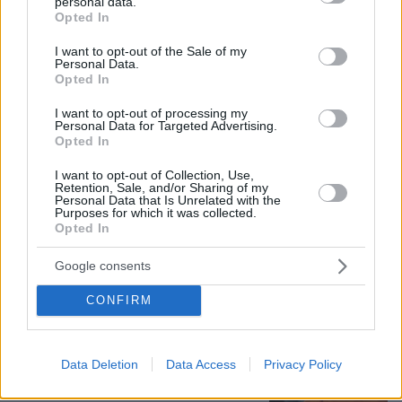
personal data.
Ποιοι βρίσκονται πίσω από το viral
grant or deny consent to Google and its third-party tags to
Opted In
τραγούδι Μου Χρωστάς Έναν
use your data for below specified purposes in below Google
Αύγουστο: «Δεν βασίστηκε στον
consent section.
I want to opt-out of the Sale of my
Μητροπάνο», τι απαντάνε για τη
Personal Data.
χρήση AI
Opted In
15
09.08.2026, 14:18
I want to opt-out of processing my
Personal Data for Targeted Advertising.
Opted In
Χούθι, το «άλυτο πρόβλημα» της
Μέσης Ανατολής: Γιατί χίλια πλήγματα
I want to opt-out of Collection, Use,
Retention, Sale, and/or Sharing of my
δεν ήταν αρκετά για να τους
Personal Data that Is Unrelated with the
σταματήσουν
Purposes for which it was collected.
Opted In
58
09.08.2026, 13:59
Google consents
CONFIRM
Το σπίτι του τρόμου στο Άινταχο: Η
νύχτα που τέσσερις φοιτητές
δολοφονήθηκαν μέσα σε λίγα λεπτά
Data Deletion
Data Access
Privacy Policy
28
09.08.2026, 08:33