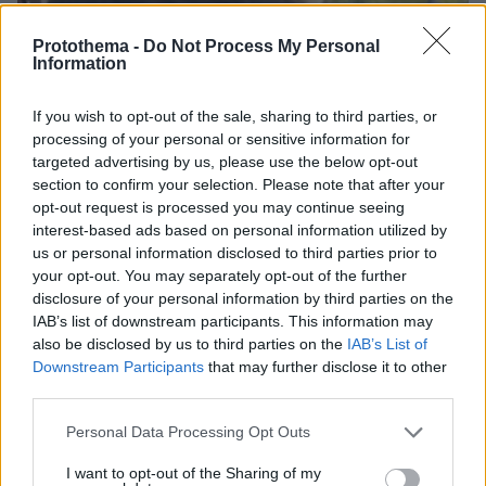
Protothema -
Do Not Process My Personal
Information
If you wish to opt-out of the sale, sharing to third parties, or
processing of your personal or sensitive information for
targeted advertising by us, please use the below opt-out
section to confirm your selection. Please note that after your
opt-out request is processed you may continue seeing
interest-based ads based on personal information utilized by
us or personal information disclosed to third parties prior to
your opt-out. You may separately opt-out of the further
disclosure of your personal information by third parties on the
IAB’s list of downstream participants. This information may
also be disclosed by us to third parties on the
IAB’s List of
09.08.2026, 12:07
Downstream Participants
that may further disclose it to other
Οι τελευταίες μέρες της 49χρονης TikToker που
third parties.
διαγνώστηκε με Αλτσχάιμερ και επέλεξε την
ιατρικώς υποβοηθούμενη αυτοκτονία
Please note that this website/app uses one or more Google
Personal Data Processing Opt Outs
services and may gather and store information including but
not limited to your visit or usage behaviour. You may click to
I want to opt-out of the Sharing of my