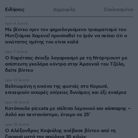
Ειδήσεις
Δημοφιλή
Σχολιασμένα
πριν 4 λεπτά
Με βίντεο πριν τον φημολογούμενο τραυματισμό του
Μοτζτάμπα Χαμενεΐ προσπαθεί το Ιράν να πείσει ότι ο
ανώτατος ηγέτης του είναι καλά
πριν 7 λεπτά
Ο Καρέτσας άνοιξε λογαριασμό με τη Ντόρτμουντ με
απίστευτη γκολάρα κόντρα στην Άρσεναλ του Τζόλη,
δείτε βίντεο
πριν 13 λεπτά
Βελτιωμένη η εικόνα της φωτιάς στο Κορωπί,
επιχειρούν ισχυρές επίγειες δυνάμεις και έξι εναέρια
πριν 16 λεπτά
Κοτόπουλο piccata με σάλτσα λεμονιού και κάππαρης –
Απλό και πεντανόστιμο, έτοιμο σε 25′
πριν 16 λεπτά
Ο Αλέξανδρος Κοψιάλης ανέβασε βίντεο από τη
ζυγαριά μετά την απώλεια 30 κιλών