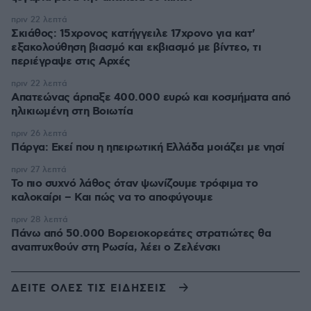
πριν 22 λεπτά
Σκιάθος: 15χρονος κατήγγειλε 17χρονο για κατ'
εξακολούθηση βιασμό και εκβιασμό με βίντεο, τι
περιέγραψε στις Αρχές
πριν 22 λεπτά
Απατεώνας άρπαξε 400.000 ευρώ και κοσμήματα από
ηλικιωμένη στη Βοιωτία
πριν 26 λεπτά
Πάργα: Εκεί που η ηπειρωτική Ελλάδα μοιάζει με νησί
πριν 27 λεπτά
Το πιο συχνό λάθος όταν ψωνίζουμε τρόφιμα το
καλοκαίρι – Και πώς να το αποφύγουμε
πριν 28 λεπτά
Πάνω από 50.000 Βορειοκορεάτες στρατιώτες θα
αναπτυχθούν στη Ρωσία, λέει ο Ζελένσκι
ΔΕΙΤΕ ΟΛΕΣ ΤΙΣ ΕΙΔΗΣΕΙΣ