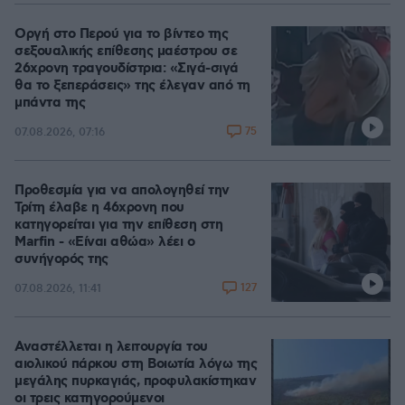
Οργή στο Περού για το βίντεο της
σεξουαλικής επίθεσης μαέστρου σε
26χρονη τραγουδίστρια: «Σιγά-σιγά
θα το ξεπεράσεις» της έλεγαν από τη
μπάντα της
75
07.08.2026, 07:16
Προθεσμία για να απολογηθεί την
Τρίτη έλαβε η 46χρονη που
κατηγορείται για την επίθεση στη
Marfin - «Είναι αθώα» λέει ο
συνήγορός της
127
07.08.2026, 11:41
Αναστέλλεται η λειτουργία του
αιολικού πάρκου στη Βοιωτία λόγω της
μεγάλης πυρκαγιάς, προφυλακίστηκαν
οι τρεις κατηγορούμενοι