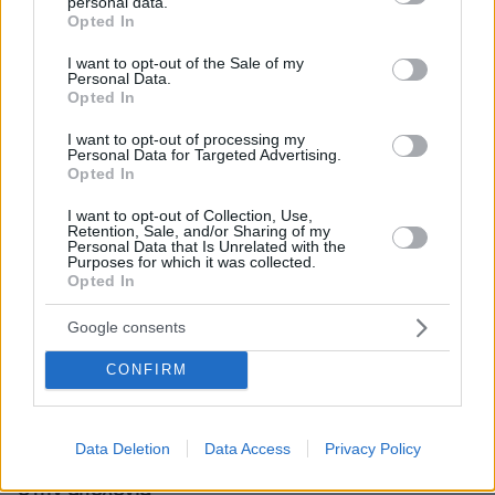
personal data.
grant or deny consent to Google and its third-party tags to
Opted In
use your data for below specified purposes in below Google
consent section.
I want to opt-out of the Sale of my
Personal Data.
Opted In
I want to opt-out of processing my
Personal Data for Targeted Advertising.
Opted In
I want to opt-out of Collection, Use,
Retention, Sale, and/or Sharing of my
Personal Data that Is Unrelated with the
Purposes for which it was collected.
Opted In
Google consents
CONFIRM
07.08.2026, 07:19
«Δεν το πιστεύουμε», λένε οι Αμερικανοί που
υιοθέτησαν τον Αφγανό στη Λέσβο - Η αρχική
Data Deletion
Data Access
Privacy Policy
εκδοχή για το φονικό στην Κυψέλη και η σιωπή
στην απολογία