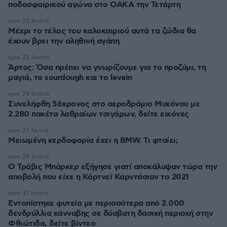
ποδοσφαιρικού αγώνα στο ΟΑΚΑ την Τετάρτη
πριν 23 λεπτά
Μέχρι το τέλος του καλοκαιριού αυτά τα ζώδια θα
έχουν βρει την αληθινή αγάπη
πριν 23 λεπτά
Άρτος: Όσα πρέπει να γνωρίζουμε για το προζύμι, τη
μαγιά, το sourdough και το levain
πριν 24 λεπτά
Συνελήφθη 56χρονος στο αεροδρόμιο Μυκόνου με
2.280 πακέτα λαθραίων τσιγάρων, δείτε εικόνες
πριν 27 λεπτά
Μειωμένη κερδοφορία έχει η BMW. Τι φταίει;
πριν 29 λεπτά
O Τράβις Μπάρκερ εξήγησε γιατί αποκάλυψαν τώρα την
αποβολή που είχε η Κόρτνεϊ Καρντάσιαν το 2021
πριν 31 λεπτά
Εντοπίστηκε φυτεία με περισσότερα από 2.000
δενδρύλλια κάνναβης σε δύσβατη δασική περιοχή στην
Φθιώτιδα, δείτε βίντεο