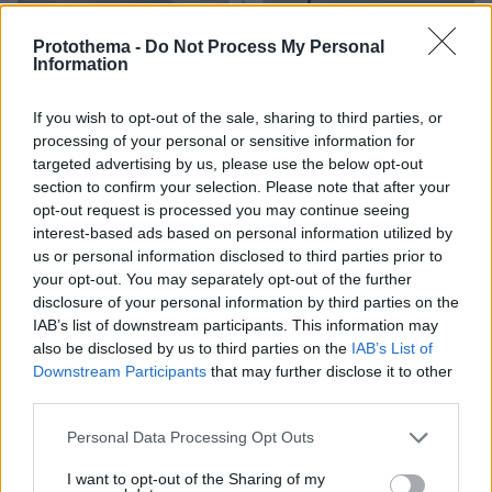
Protothema -
Do Not Process My Personal
Information
If you wish to opt-out of the sale, sharing to third parties, or
processing of your personal or sensitive information for
targeted advertising by us, please use the below opt-out
section to confirm your selection. Please note that after your
opt-out request is processed you may continue seeing
interest-based ads based on personal information utilized by
Loaded
:
100.00%
07.08.2026, 09:58
us or personal information disclosed to third parties prior to
Οικογενειακή τραγωδία στις Σέρρες, μητέρα και
your opt-out. You may separately opt-out of the further
γιος οι νεκροί από την μετωπική φορτηγού με ΙΧ -
disclosure of your personal information by third parties on the
Βίντεο ντοκουμέντο από τη στιγμή της
IAB’s list of downstream participants. This information may
σύγκρουσης
also be disclosed by us to third parties on the
IAB’s List of
Downstream Participants
that may further disclose it to other
third parties.
Please note that this website/app uses one or more Google
Personal Data Processing Opt Outs
services and may gather and store information including but
not limited to your visit or usage behaviour. You may click to
I want to opt-out of the Sharing of my