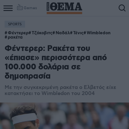
Games
SPORTS
Column
Column
Φέντερερ
Τζόκοβιτς
Ναδάλ
Τένις
Wimbledon
1
2
ρακέτα
Φέντερερ: Ρακέτα του
«έπιασε» περισσότερα από
100.000 δολάρια σε
δημοπρασία
Με την συγκεκριμένη ρακέτα ο Ελβετός είχε
κατακτήσει το Wimbledon του 2004