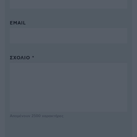
EMAIL
ΣΧΌΛΙΟ *
Απομένουν
2500
χαρακτήρες