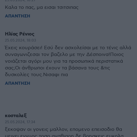
25.05.2024, 18:27
Καλα το πας, μα εισαι τσιτσιπας
ΑΠΑΝΤΗΣΗ
Ηλίας Ρένιος
25.05.2024, 18:03
Έχεις κουράσει! Εσύ δεν ασχολείσαι με το τένις αλλά
συναγωνιζεσαι τον βαζελο με την Δέσποινα!Ποιος
νοιάζεται αγόρι μου για τα προσωπικά περιστατικά
σας;Οι άνθρωποι έχουν τα βάσανα τους &τις
δυσκολίες τους.Νισαφι πια
ΑΠΑΝΤΗΣΗ
κοσταλεξ
25.05.2024, 17:34
ξεκοψαν οι γονεις μαλλον, επομενο επεισοδιο θα
μεινει εγγυος τοσο αγαθιαρη δε βρησκεις ευκολα