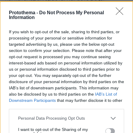
περισσότερη αξία σε οτιδήποτε κάνω και τη
Protothema -
Do Not Process My Personal
θέλω δίπλα μου όσο πιο συχνά γίνεται. Οπότε
Information
ναι, επανασυνδεθήκαμε και είμαστε σε καλή
φάση
» είπε στο αθλητικό site ο Στέφανος
If you wish to opt-out of the sale, sharing to third parties, or
Τσιτσιπάς.
processing of your personal or sensitive information for
targeted advertising by us, please use the below opt-out
section to confirm your selection. Please note that after your
Ειδήσεις σήμερα:
opt-out request is processed you may continue seeing
interest-based ads based on personal information utilized by
Οι επίορκοι εφοριακοί στη Χαλκίδα έκαναν
us or personal information disclosed to third parties prior to
μαθήματα εκβιασμών ο ένας στον άλλο - «Αν
your opt-out. You may separately opt-out of the further
disclosure of your personal information by third parties on the
δεν πάθει πατατράκ αυτή, δεν μαζεύεται»
IAB’s list of downstream participants. This information may
also be disclosed by us to third parties on the
IAB’s List of
Νέα ανησυχία για την Κέιτ Μίντλετον: Πιθανό
Downstream Participants
that may further disclose it to other
να μην εμφανιστεί ξανά δημόσια μέχρι το 2025
third parties.
Please note that this website/app uses one or more Google
Personal Data Processing Opt Outs
Κυνική ομολογία τρομοκρατών της Χαμάς:
services and may gather and store information including but
Πρώτα τη βίασε ο πατέρας μου, μετά εγώ και ο
not limited to your visit or usage behaviour. You may click to
I want to opt-out of the Sharing of my