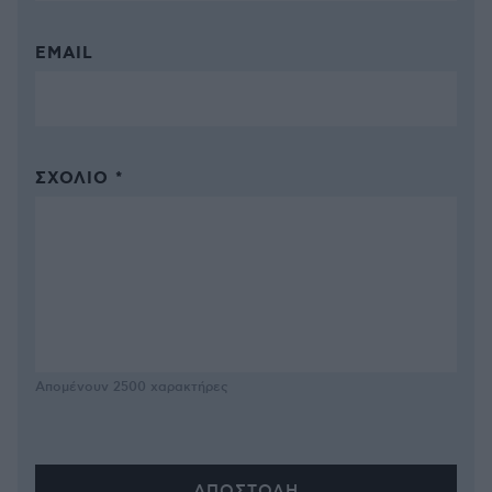
EMAIL
ΣΧΌΛΙΟ *
Απομένουν
2500
χαρακτήρες