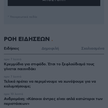
* Υποχρεωτικά πεδία
ΡΟΗ ΕΙΔΗΣΕΩΝ
Ειδήσεις
Δημοφιλή
Σχολιασμένα
πριν 7 λεπτά
Κρεμμύδια για στιφάδο. Έτσι το ξεφλούδισμά τους
γίνεται παιχνιδάκι
πριν 7 λεπτά
Τελικά πρέπει να περιμένουμε να χωνέψουμε για να
κολυμπήσουμε;
πριν 10 λεπτά
Ανδρομάχη: «Κάποιοι άντρες είναι απλά κατώτεροι των
περιστάσεων»