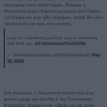
λειτουργεί πολύ καλά τώρα
», δήλωσε η
Μπαντόσα στους δημοσιογράφους στο Παρίσι.
«
Ο Στέφανος έχει ήδη εξηγήσει, οπότε δεν έχω
τίποτα άλλο να πω
», είπε επίσης.
Love isn’t something you find. Love is something
pic.twitter.com/h1JxhzJY8u
that finds you.
— Tsitsidosa Updates (@OnlyTsitsidosa)
May
18, 2024
Στη συνέχεια, η 26χρονη τενίστρια που έχει
φτάσει μέχρι και στο Νο.2 της Παγκόσμιας
Κατάταξης διευκρίνησε «
Θέλω να πω, είναι