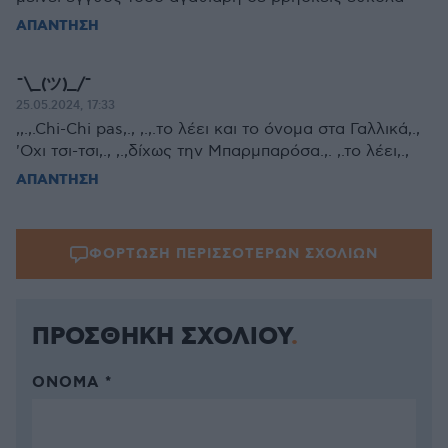
ΑΠΑΝΤΗΣΗ
¯\_(ツ)_/¯
25.05.2024, 17:33
,,.,.Chi-Chi pas,., ,.,.το λέει και το όνομα στα Γαλλικά,.,
'Οχι τσι-τσι,., ,.,δίχως την Μπαρμπαρόσα.,. ,.το λέει,.,
ΑΠΑΝΤΗΣΗ
ΦΟΡΤΩΣΗ ΠΕΡΙΣΣΟΤΕΡΩΝ ΣΧΟΛΙΩΝ
ΠΡΟΣΘΗΚΗ ΣΧΟΛΙΟΥ
ΌΝΟΜΑ *