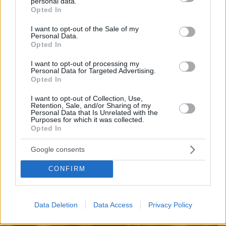
personal data.
grant or deny consent to Google and its third-party tags to
ξαδερφός μου, αφού τελειώσαμε τη
Opted In
use your data for below specified purposes in below Google
σκοτώσαμε
consent section.
I want to opt-out of the Sale of my
Personal Data.
Opted In
protothema.gr στο Google News
Ακολουθήστε το
I want to opt-out of processing my
και μάθετε πρώτοι όλες τις ειδήσεις
Personal Data for Targeted Advertising.
Opted In
Ειδήσεις
Δείτε όλες τις τελευταίες
από την Ελλάδα
I want to opt-out of Collection, Use,
και τον Κόσμο, τη στιγμή που συμβαίνουν, στο
Retention, Sale, and/or Sharing of my
Personal Data that Is Unrelated with the
Protothema.gr
Purposes for which it was collected.
Opted In
Σχετικά Άρθρα
Google consents
CONFIRM
Data Deletion
Data Access
Privacy Policy