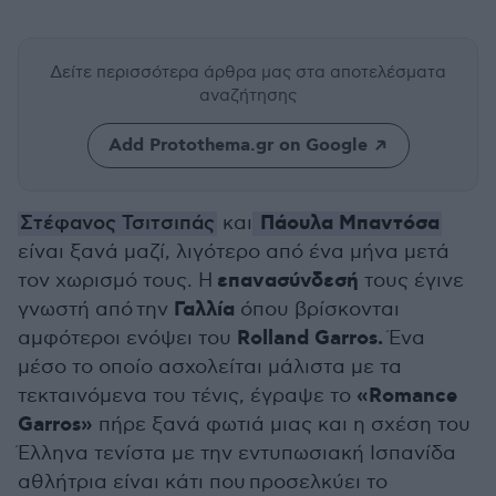
Δείτε περισσότερα άρθρα μας
στα αποτελέσματα
αναζήτησης
Add Protothema.gr on Google
Πάουλα Μπαντόσα
Στέφανος Τσιτσιπάς
και
είναι ξανά μαζί, λιγότερο από ένα μήνα μετά
επανασύνδεσή
τον χωρισμό τους. Η
τους έγινε
Γαλλία
γνωστή από την
όπου βρίσκονται
Rolland Garros.
αμφότεροι ενόψει του
Ένα
μέσο το οποίο ασχολείται μάλιστα με τα
«Romance
τεκταινόμενα του τένις, έγραψε το
Garros»
πήρε ξανά φωτιά μιας και η σχέση του
Έλληνα τενίστα με την εντυπωσιακή Ισπανίδα
αθλήτρια είναι κάτι που προσελκύει το