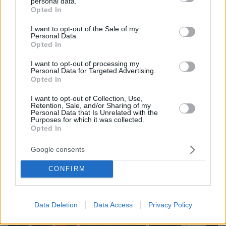
personal data.
grant or deny consent to Google and its third-party tags to
Opted In
07.08.2026, 18:22
use your data for below specified purposes in below Google
«Πόσα θέλεις για το κορίτσι;»: Τουρίστας στην
consent section.
I want to opt-out of the Sale of my
Κρήτη ζητά... τιμή για να ασελγήσει σε ανήλικη, τι
Personal Data.
καταγγέλλει ο ιδιοκτήτης επιχείρησης
Opted In
I want to opt-out of processing my
Personal Data for Targeted Advertising.
Opted In
I want to opt-out of Collection, Use,
Retention, Sale, and/or Sharing of my
Personal Data that Is Unrelated with the
Purposes for which it was collected.
Opted In
Google consents
CONFIRM
Data Deletion
Data Access
Privacy Policy