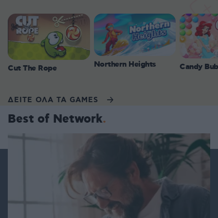
Northern Heights
Candy Bub
Cut The Rope
ΔΕΙΤΕ ΟΛΑ ΤΑ GAMES
Best of Network