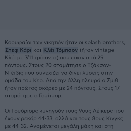
Κορυφαίοι των νικητών ήταν oι splash brothers,
Στεφ Κάρι
και
Κλέι Τόμπσον
(ήταν vintage
Κλέι με 7/11 τρίποντα) που είχαν από 29
πόντους. Στους 20 σταμάτησε ο Τζάκσον-
Ντέιβις που συνεχίζει να δίνει λύσεις στην
ομάδα του Κερ. Από την άλλη πλευρά ο Σμιθ
ήταν πρώτος σκόρερ με 24 πόντους. Στους 17
σταμάτησε ο Γουίτμορ.
Οι Γουόριορς κυνηγούν τους 9ους Λέικερς που
έχουν ρεκόρ 44-33, αλλά και τους 8ους Κινγκς
με 44-32. Αναμένεται μεγάλη μάχη και στη