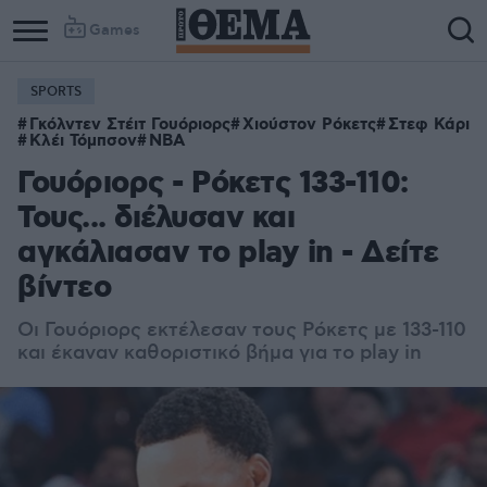
Games
SPORTS
Column
Column
Γκόλντεν Στέιτ Γουόριορς
Χιούστον Ρόκετς
Στεφ Κάρι
1
2
Κλέι Τόμπσον
NBA
Γουόριορς - Ρόκετς 133-110:
Τους... διέλυσαν και
αγκάλιασαν το play in - Δείτε
βίντεο
Oι Γουόριορς εκτέλεσαν τους Ρόκετς με 133-110
και έκαναν καθοριστικό βήμα για το play in