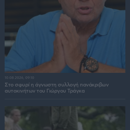
10.08.2026, 09:10
Στο σφυρί η άγνωστη συλλογή πανάκριβων
αυτοκινήτων του Γιώργου Τράγκα