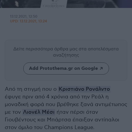
13.12.2021, 12:50
UPD:
13.12.2021, 13:24
Δείτε περισσότερα άρθρα μας
στα αποτελέσματα
αναζήτησης
Add Protothema.gr on Google
Από τη στιγμή που ο
Κριστιάνο Ρονάλντο
έφυγε πριν από 4 χρόνια από την Ρεάλ η
μοναδική φορά που βρέθηκε ξανά αντιμέτωπος
με τον
Λιονέλ Μέσι
ήταν πέρσι όταν
Γιουβέντους και Μπάρτσα έπαιξαν αντίπαλοι
στον όμιλο του Champions League.