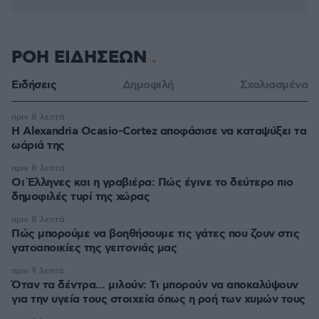
ΡΟΗ ΕΙΔΗΣΕΩΝ
Ειδήσεις
Δημοφιλή
Σχολιασμένα
πριν 8 λεπτά
Η Alexandria Ocasio-Cortez αποφάσισε να καταψύξει τα
ωάριά της
πριν 8 λεπτά
Οι Έλληνες και η γραβιέρα: Πώς έγινε το δεύτερο πιο
δημοφιλές τυρί της χώρας
πριν 8 λεπτά
Πώς μπορούμε να βοηθήσουμε τις γάτες που ζουν στις
γατοαποικίες της γειτονιάς μας
πριν 9 λεπτά
Όταν τα δέντρα... μιλούν: Τι μπορούν να αποκαλύψουν
για την υγεία τους στοιχεία όπως η ροή των χυμών τους