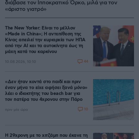
διάβασε τον Ιπποκρατικό Όρκο, μιλά για τον
«άριστο γιατρό»
The New Yorker: Είναι το μέλλον
«Made in China»; Η αντεπίθεση της
Κίνας απειλεί την κυριαρχία των ΗΠΑ
από την ΑΙ και τα αυτοκίνητα έως τη
μάχη κατά του καρκίνου
44
10.08.2026, 10:10
«Δεν ήταν κοντά στο παιδί και πριν
έναν μήνα το είχε αφήσει ξανά μόνο»
λέει ο ιδιοκτήτης του beach bar για
τον πατέρα του 4χρονου στην Πάρο
10
πριν μία ώρα
Η 29χρονη με το χιτζάμπ που έκανε τη