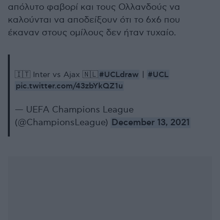
απόλυτο φαβορί και τους Ολλανδούς να
καλούνται να αποδείξουν ότι το 6χ6 που
έκαναν στους ομίλους δεν ήταν τυχαίο.
#UCLdraw
#UCL
🇮🇹 Inter vs Ajax 🇳🇱
|
pic.twitter.com/43zbYkQZ1u
— UEFA Champions League
(@ChampionsLeague)
December 13, 2021