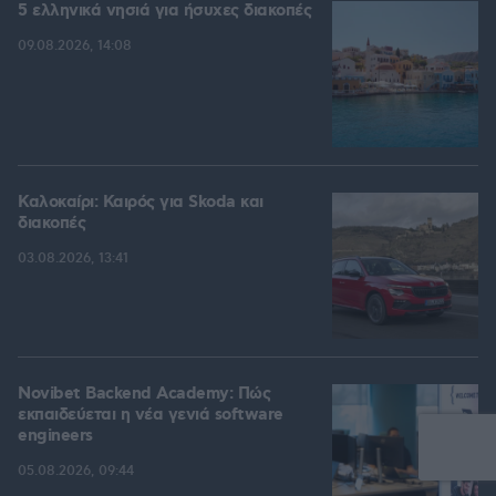
5 ελληνικά νησιά για ήσυχες διακοπές
09.08.2026, 14:08
Καλοκαίρι: Καιρός για Skoda και
διακοπές
03.08.2026, 13:41
Novibet Backend Academy: Πώς
εκπαιδεύεται η νέα γενιά software
engineers
05.08.2026, 09:44