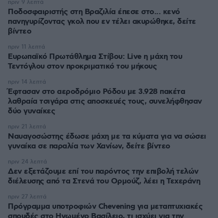
πριν 9 λεπτά
Ποδοσφαιριστής στη Βραζιλία έπεσε στο... κενό
πανηγυρίζοντας γκολ που εν τέλει ακυρώθηκε, δείτε
βίντεο
πριν 11 λεπτά
Ευρωπαϊκό Πρωτάθλημα Στίβου: Live η μάχη του
Τεντόγλου στον προκριματικό του μήκους
πριν 14 λεπτά
Έφτασαν στο αεροδρόμιο Ρόδου με 3.928 πακέτα
λαθραία τσιγάρα στις αποσκευές τους, συνελήφθησαν
δύο γυναίκες
πριν 21 λεπτά
Ναυαγοσώστης έδωσε μάχη με τα κύματα για να σώσει
γυναίκα σε παραλία των Χανίων, δείτε βίντεο
πριν 24 λεπτά
Δεν εξετάζουμε επί του παρόντος την επιβολή τελών
διέλευσης από τα Στενά του Ορμούζ, λέει η Τεχεράνη
πριν 27 λεπτά
Πρόγραμμα υποτροφιών Chevening για μεταπτυχιακές
σπουδές στο Ηνωμένο Βασίλειο, τι ισχύει για την