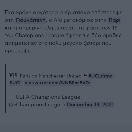
Ένα χρόνο αργότερα ο Κριστιάνο επέστερεψε
στη
Γιουνάιτεντ
, ο Λίο μετακόμισε στην
Παρί
και η σημερινή κλήρωση για τη φάση των 16
του Champions League έφερε τις δύο ομάδες
αντιμέτωπες στο πολύ μεγάλο ζευάρι που
προέκυψε.
#UCLdraw
🇫🇷 Paris vs Manchester United 🏴󠁧󠁢󠁥󠁮󠁧󠁿
|
#UCL
pic.twitter.com/NNB5asBa7s
— UEFA Champions League
(@ChampionsLeague)
December 13, 2021