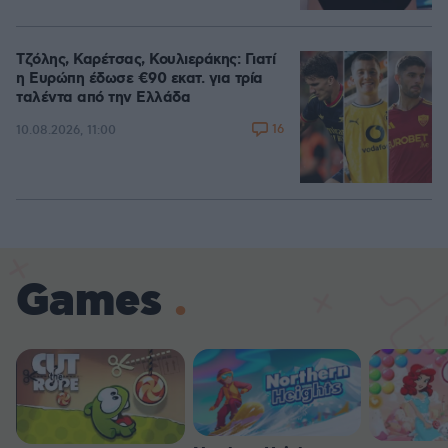
Τζόλης, Καρέτσας, Κουλιεράκης: Γιατί
η Ευρώπη έδωσε €90 εκατ. για τρία
ταλέντα από την Ελλάδα
16
10.08.2026, 11:00
Games