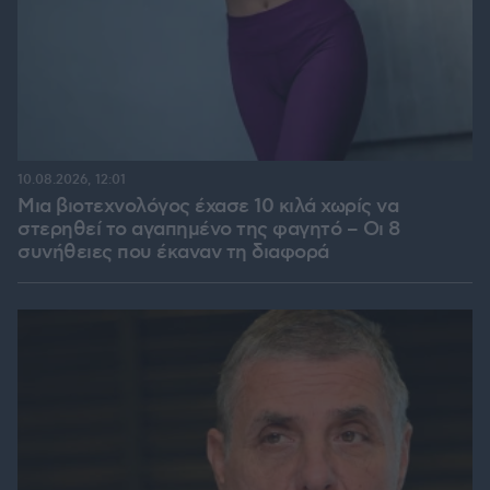
10.08.2026, 12:01
Μια βιοτεχνολόγος έχασε 10 κιλά χωρίς να
στερηθεί το αγαπημένο της φαγητό – Οι 8
συνήθειες που έκαναν τη διαφορά