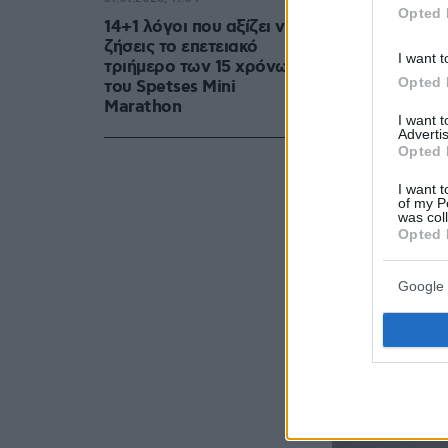
Opted 
14+1 λόγοι που αξίζει να
ζήσεις το επετειακό
I want t
τριήμερο των 15 χρόνων
Opted 
του Spetses Mini
Marathon
I want 
Advertis
Opted 
I want t
of my P
was col
Opted 
Google 