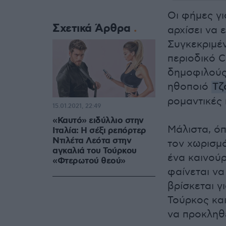
Οι φήμες γι
Σχετικά Άρθρα
αρχίσει να 
Συγκεκριμέ
περιοδικό C
δημοφιλούς
ηθοποιό
Τζ
ρομαντικές 
15.01.2021, 22:49
«Καυτό» ειδύλλιο στην
Μάλιστα, ό
Ιταλία: Η σέξι ρεπόρτερ
Ντιλέτα Λεότα στην
τον χωρισμό
αγκαλιά του Τούρκου
ένα καινούρ
«Φτερωτού θεού»
φαίνεται να
βρίσκεται γ
Τούρκος κα
να προκληθε