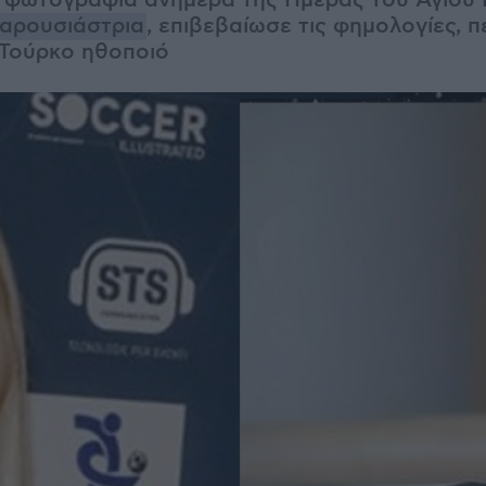
 φωτογραφία ανήμερα της Ημέρας του Αγίου 
παρουσιάστρια
, επιβεβαίωσε τις φημολογίες, π
 Τούρκο ηθοποιό