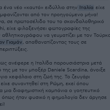
α ένα νέο «καυτό» ειδύλλιο στην
Ιταλία
είχε
εμφανίζονται από τον προηγούμενο μήνα!
να, σε πρωτοσέλιδο του το σκανδαλοθηρικό
hi, είχε φιλοξενήσει φωτογραφίες της
 αθλητικογράφου να γευματίζει με τον Τούρκ
αν Γιαμάν
, απαθανατίζοντας τους σε
περιπτύξεις.
πως ανέφερε η Ιταλίδα παρουσιάστρια μετά
 της με τον μποξέρ Daniele Scardina, άνοιξε
γιο κεφάλαιο στη ζωή της. Το ζευγάρι
 είχε συναντηθεί στη Ρώμη, εκεί όπου
ια μια διαφημιστική καμπάνια ο γοητευτικό
ι όπως ήταν φυσικό η φημολογία δεν άργησε
ί!