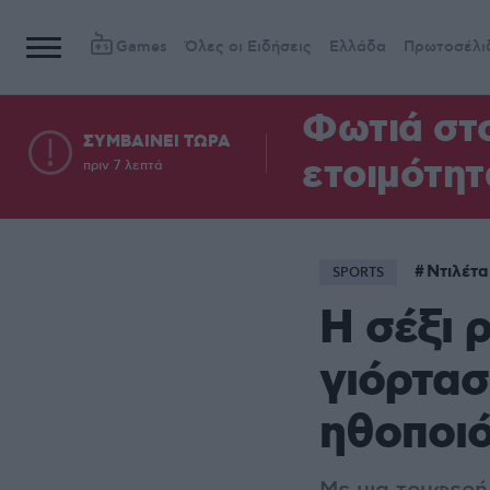
Games
Όλες οι Ειδήσεις
Ελλάδα
Πρωτοσέλι
Φωτιά στο
ΣΥΜΒΑΙΝΕΙ ΤΩΡΑ
ετοιμότητ
πριν 7 λεπτά
Ντιλέτα
SPORTS
Η σέξι 
γιόρτασ
ηθοποιό