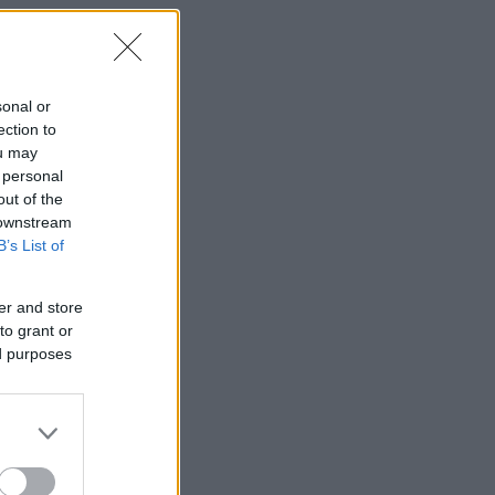
sonal or
ection to
ou may
 personal
out of the
 downstream
B’s List of
er and store
to grant or
ed purposes