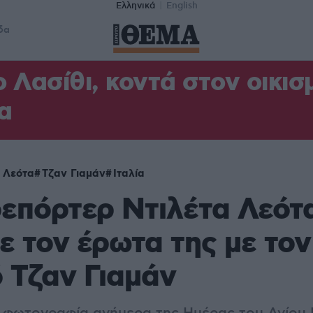
Ελληνικά
English
δα
 Λασίθι, κοντά στον οικισμ
α
 Λεότα
Τζαν Γιαμάν
Ιταλία
ρεπόρτερ Ντιλέτα Λεότ
ε τον έρωτα της με το
 Τζαν Γιαμάν