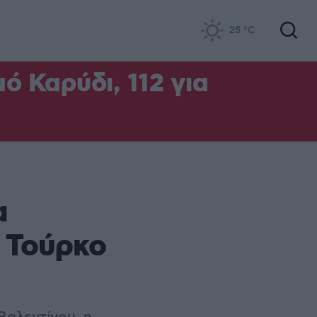
25
°C
ό Καρύδι, 112 για
α
ν Τούρκο