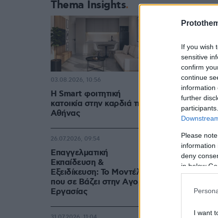
Thema Insights
Protothe
If you wish 
sensitive in
confirm you
continue se
03.08.2026, 10:56
information 
Η Smart φοιτητική
further disc
κατοικία στην καρδιά της
participants
Αθήνας
Downstream 
Please note
26.07.2026, 09:54
information 
Επαγγελματική
deny consent
Εκπαίδευση &
in below Go
Εξειδίκευση: Το Mοντέλο
που σε Bάζει στην Aγορά
Eργασίας
Persona
I want t
31.07.2026, 11:04