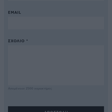
EMAIL
ΣΧΌΛΙΟ *
Απομένουν
2500
χαρακτήρες