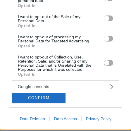
personal data.
grant or deny consent to Google and its third-party tags to
Opted In
use your data for below specified purposes in below Google
consent section.
I want to opt-out of the Sale of my
Personal Data.
Opted In
I want to opt-out of processing my
Personal Data for Targeted Advertising.
Opted In
I want to opt-out of Collection, Use,
Retention, Sale, and/or Sharing of my
Personal Data that Is Unrelated with the
Purposes for which it was collected.
Opted In
Google consents
CONFIRM
08.08.2026, 21:22
Για ανθρωποκτονία από αμέλεια κατηγορούνται οι
γονείς του 4χρονου και ο ιδιοκτήτης του beach
Data Deletion
Data Access
Privacy Policy
bar στην Πάρο: Πώς έγινε η τραγωδία