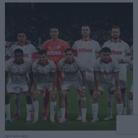
πριν μία ώρα