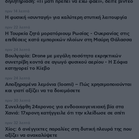
δηλητηρίαση: «Τι μάτι πρέπει να έχω φάει», δείτε βίντεο
πριν 14 λεπτά
Η φυσική «συνταγή» για καλύτερη στυτική λειτουργία
πριν 22 λεπτά
Η Τουρκία ζητά μορατόριουμ Ρωσίας - Ουκρανίας στις
επιθέσεις κατά εμπορικών πλοίων στη Μαύρη Θάλασσα
πριν 24 λεπτά
Βουλγαρία: Drone με μεγάλη ποσότητα εκρηκτικών
συνετρίβη κοντά σε αγωγό φυσικού αερίου - Η Σόφια
κατηγορεί το Κίεβο
πριν 24 λεπτά
Αποξηραμένα λεμόνια (loomi) – Πώς χρησιμοποιούνται
και γιατί αξίζει να τα δοκιμάσετε
πριν 30 λεπτά
Συνελήφθη 24χρονος για ενδοοικογενειακή βία στα
Χανιά: 17χρονη κατήγγειλε ότι την κλείδωσε σε σπίτι
πριν 32 λεπτά
Χίος: 6 ανέγγιχτες παραλίες στη δυτική πλευρά της που
αξίζει να ανακαλύψετε