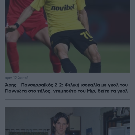
πριν 12 λεπτά
Άρης - Πανσερραϊκός 2-2: Φιλική ισοπαλία με γκολ του
Γιαννιώτα στο τέλος, ντεμπούτο του Μιρ, δείτε τα γκολ