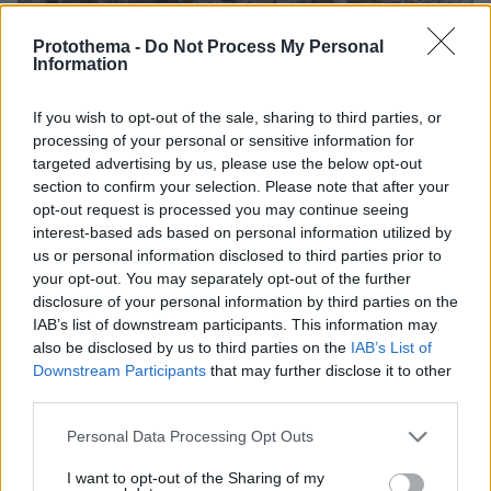
Protothema -
Do Not Process My Personal
Information
If you wish to opt-out of the sale, sharing to third parties, or
processing of your personal or sensitive information for
targeted advertising by us, please use the below opt-out
section to confirm your selection. Please note that after your
opt-out request is processed you may continue seeing
interest-based ads based on personal information utilized by
08.08.2026, 18:08
us or personal information disclosed to third parties prior to
Μυστήριο 3.500 ετών στη Σαντορίνη: Ο 15χρονος
your opt-out. You may separately opt-out of the further
που δεν πρόλαβε να ξεφύγει από το τσουνάμι
disclosure of your personal information by third parties on the
μπορεί ν' αλλάξει τη χρονολογία της μεγάλης
IAB’s list of downstream participants. This information may
έκρηξης
also be disclosed by us to third parties on the
IAB’s List of
Downstream Participants
that may further disclose it to other
third parties.
Please note that this website/app uses one or more Google
Personal Data Processing Opt Outs
services and may gather and store information including but
not limited to your visit or usage behaviour. You may click to
I want to opt-out of the Sharing of my