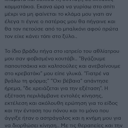
κομματάκια. Εκανα ώρα να γυρίσω στο σπίτι
μέχρι να μη φαίνεται το κλάμα μου γιατι αν
έλεγα τι έγινε ο πατέρας μου θα πήγαινε και
θα τον πετούσε από το μπαλκόνι αφού πρώτα
τον είχε κάνει τόπι στο ξύλο..
Το ίδιο βράδυ πήγα στο ιατρείο του αθλίατρου
μου σαν φοβισμένο κουτάβι.. "Βγάζουμε
παπουτσάκια και καλτσούλες και ανεβαίνουμε
στο κρεβατάκι" μου είπε γλυκά. "Γιατρέ να
βγάλω τη φόρμα;" "Όχι βέβαια" απάντησε
ήρεμα, "δε χρειάζεται για την εξέταση". Η
εξέταση περιλάμβανε εντολές κίνησης,
εκτέλεση και ακόλουθη ερώτηση για το είδος
και την ένταση του πόνου και το μόνο που
άγγιξε ήταν ο αστράγαλος και η κνήμη μου για
να διορθώσει κίνηση.. Με τις θεραπείες και την