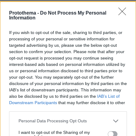
ανάλογες ή πολύ πιο σοβαρές ιστορίες να
διηγηθούν. Το λάθος δεν είναι ότι πνίξαμε τις
Protothema -
Do Not Process My Personal
Information
ιστορίες μέσα μας. Το λάθος είναι ότι δεν
είχαμε την αίσθηση ότι θα μας (υπο)στηρίξουν
If you wish to opt-out of the sale, sharing to third parties, or
για να τις πούμε και φυσικά φοβόμασταν τον
processing of your personal or sensitive information for
σχολιασμό και την κριτική από τους "δικαστές"
targeted advertising by us, please use the below opt-out
γι' αυτό δεν είχαμε το θάρρος. Η κάθε γυναίκα
section to confirm your selection. Please note that after your
opt-out request is processed you may continue seeing
χρειάζεται τη στήριξη μας αν και όταν
interest-based ads based on personal information utilized by
αποφασίσει να μιλήσει, όταν βρει το θάρρος
us or personal information disclosed to third parties prior to
μέσα της.
your opt-out. You may separately opt-out of the further
disclosure of your personal information by third parties on the
IAB’s list of downstream participants. This information may
also be disclosed by us to third parties on the
IAB’s List of
Downstream Participants
that may further disclose it to other
third parties.
Please note that this website/app uses one or more Google
Personal Data Processing Opt Outs
services and may gather and store information including but
not limited to your visit or usage behaviour. You may click to
I want to opt-out of the Sharing of my