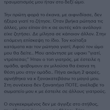
τραυματισμός μου ήταν στο δεξί ώμο.
Την πρώτη φορά το έκανα, με αιφνιδίασε, δεν
ήξερα γιατί το ζήτησε. Όταν βγήκα ρώτησα τις
άλλες, μου είπαν ότι κ σε αυτές κάτι ανάλογο
είχε ζητήσει. Δε μίλησα σε κάποιον άλλον. Στην
επόμενη επίσκεψη το ίδιο. Τον κοίταξα
κατάματα και τον ρώτησα γιατί; Αφού τον ώμο
μου θα δείτε.. Μου απάντησε με υφακι "γιατί,
ντρέπεσαι;" Ήταν ο τοπ γιατρός, με έστειλε η
ομάδα, φοβομουν αν μιλούσα θα έχανα τη
θέση μου στην ομάδα.. Πήγα ακόμη 2 φορές,
αρνήθηκα να κ ξανακατεβάσω το μαγιό μου.
Στη συνέχεια δεν ξαναπήγα ΠΟΤΕ, ανέλαβε το
σωματείο μου κ με έστειλε σε άλλους γιατρούς.
Ο συγκεκριμένος δεν με άγγιξε στο στήθος,