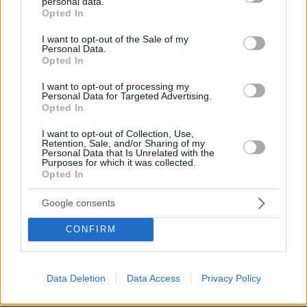
personal data.
grant or deny consent to Google and its third-party tags to
Opted In
use your data for below specified purposes in below Google
consent section.
I want to opt-out of the Sale of my
Personal Data.
Opted In
I want to opt-out of processing my
Personal Data for Targeted Advertising.
Opted In
I want to opt-out of Collection, Use,
Retention, Sale, and/or Sharing of my
Personal Data that Is Unrelated with the
Purposes for which it was collected.
Opted In
Google consents
CONFIRM
Data Deletion
Data Access
Privacy Policy