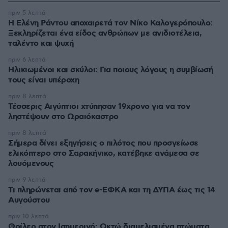
πριν 5 λεπτά
Η Ελένη Ράντου αποχαιρετά τον Νίκο Καλογερόπουλο:
Ξεκληρίζεται ένα είδος ανθρώπων με ανιδιοτέλεια,
ταλέντο και ψυχή
πριν 6 λεπτά
Ηλικιωμένοι και σκύλοι: Για ποιους λόγους η συμβίωσή
τους είναι υπέροχη
πριν 8 λεπτά
Τέσσερις Αιγύπτιοι χτύπησαν 19χρονο για να τον
ληστέψουν στο Ωραιόκαστρο
πριν 8 λεπτά
Σήμερα δίνει εξηγήσεις ο πιλότος που προσγείωσε
ελικόπτερο στο Σαρακήνικο, κατέβηκε ανάμεσα σε
λουόμενους
πριν 9 λεπτά
Τι πληρώνεται από τον e-ΕΦΚΑ και τη ΔΥΠΑ έως τις 14
Αυγούστου
πριν 10 λεπτά
Θρίλερ στον Ισημερινό: Οκτώ διαμελισμένα πτώματα