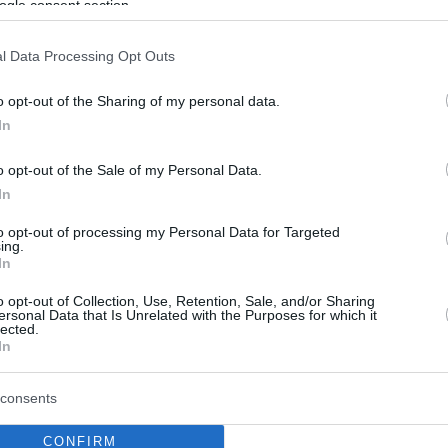
ogle consent section.
59
 εξελίξεων μετά τις
l Data Processing Opt Outs
ύψεις Μπεκατώρου - Και άλλες
o opt-out of the Sharing of my personal data.
ιες καταγγέλλουν σεξουαλική
In
ίηση
o opt-out of the Sale of my Personal Data.
ωταθλήτριες και με διακρίσεις στο χώρο τους,
In
να μιλήσουν για τις ανάρμοστες συμπεριφορές των
ν δέκτες, στα χρόνια της νιότης τους
to opt-out of processing my Personal Data for Targeted
ing.
In
o opt-out of Collection, Use, Retention, Sale, and/or Sharing
ersonal Data that Is Unrelated with the Purposes for which it
lected.
In
consents
CONFIRM