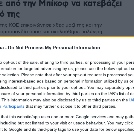
ε από την Μπίκοφ να κατεβάζει
ό της
της ΚΟΕ επικοινώνησε χθες μαζί της και την
 ομοσπονδία όπου και ακολούθησε πολύωρη
 τον ίδιο, τον Γ.Γ, και την εκτελεστική επιτροπή
ma -
Do Not Process My Personal Information
15
to opt-out of the sale, sharing to third parties, or processing of your per
Μπίκοφ: Γνωστός αθλητίατρος
formation for targeted advertising by us, please use the below opt-out s
που της ζητούσε να κατεβάζει
r selection. Please note that after your opt-out request is processed y
eing interest-based ads based on personal information utilized by us or
ό της
disclosed to third parties prior to your opt-out. You may separately opt-
losure of your personal information by third parties on the IAB’s list of
έμμα και την χροιά της φωνής του, που με δυο λέξεις
. This information may also be disclosed by us to third parties on the
IA
ι, δεν θα το ξεχάσω ποτέ. Ηχεί στα αυτιά μου, ξανά
Participants
that may further disclose it to other third parties.
μα και τώρα που το συζητάμε..» λέει στο
 that this website/app uses one or more Google services and may gath
gr η πρώην διεθνής πολίστρια
including but not limited to your visit or usage behaviour. You may click 
 to Google and its third-party tags to use your data for below specifi