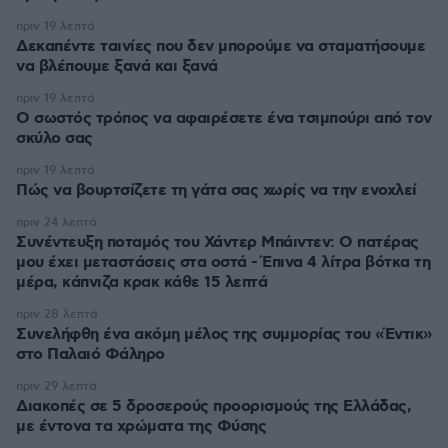
πριν 19 λεπτά
Δεκαπέντε ταινίες που δεν μπορούμε να σταματήσουμε
να βλέπουμε ξανά και ξανά
πριν 19 λεπτά
Ο σωστός τρόπος να αφαιρέσετε ένα τσιμπούρι από τον
σκύλο σας
πριν 19 λεπτά
Πώς να βουρτσίζετε τη γάτα σας χωρίς να την ενοχλεί
πριν 24 λεπτά
Συνέντευξη ποταμός του Χάντερ Μπάιντεν: Ο πατέρας
μου έχει μεταστάσεις στα οστά - Έπινα 4 λίτρα βότκα τη
μέρα, κάπνιζα κρακ κάθε 15 λεπτά
πριν 28 λεπτά
Συνελήφθη ένα ακόμη μέλος της συμμορίας του «Έντικ»
στο Παλαιό Φάληρο
πριν 29 λεπτά
Διακοπές σε 5 δροσερούς προορισμούς της Ελλάδας,
με έντονα τα χρώματα της Φύσης