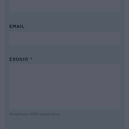
EMAIL
ΣΧΌΛΙΟ *
Απομένουν
2500
χαρακτήρες