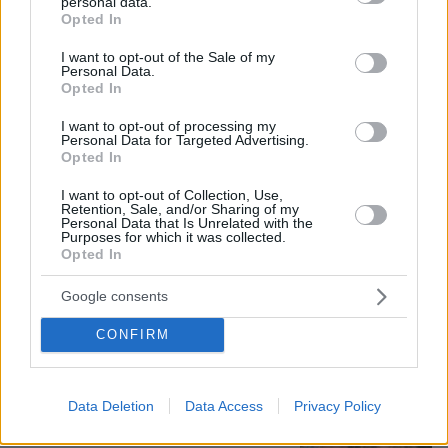
personal data.
grant or deny consent to Google and its third-party tags to
Opted In
use your data for below specified purposes in below Google
consent section.
Το «σκουλήκι του διαβόλου» που ζει
I want to opt-out of the Sale of my
1,3 χιλιόμετρα κάτω από τη Γη και
Personal Data.
Opted In
αλλάζει όσα γνωρίζαμε για τη ζωή:
«Οι άνθρωποι δεν κυβερνάμε τον
I want to opt-out of processing my
κόσμο»
Personal Data for Targeted Advertising.
Opted In
59
08.08.2026, 08:57
I want to opt-out of Collection, Use,
Retention, Sale, and/or Sharing of my
Personal Data that Is Unrelated with the
Καρέ-καρέ η ανάλυση του τροχαίου
Purposes for which it was collected.
στις Σέρρες με νεκρούς μητέρα και
Opted In
γιο: Τι λέει πραγματογνώμονας στο
protothema
Google consents
181
08.08.2026, 08:36
CONFIRM
Η φωτογραφία του Τσιτσιπά αγκαλιά
Data Deletion
Data Access
Privacy Policy
με τη σύντροφό του στην Ελβετία και
η βραδινή έξοδός τους για φαγητό