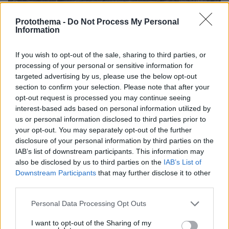
Protothema -
Do Not Process My Personal
08.08.2026, 12:40
Information
Βρέθηκε σορός σε σπηλιά κοντά στο εκκλησάκι
των Αγίων Ισιδώρων στον Λυκαβηττό
If you wish to opt-out of the sale, sharing to third parties, or
processing of your personal or sensitive information for
targeted advertising by us, please use the below opt-out
Βίντεο: Μεθυσμένη σκότωσε νύφη
section to confirm your selection. Please note that after your
λίγες ώρες μετά τον γάμο της και στο
opt-out request is processed you may continue seeing
τμήμα ζητούσε κλαίγοντας τον πατέρα
της
interest-based ads based on personal information utilized by
us or personal information disclosed to third parties prior to
100
08.08.2026, 09:25
your opt-out. You may separately opt-out of the further
disclosure of your personal information by third parties on the
IAB’s list of downstream participants. This information may
also be disclosed by us to third parties on the
IAB’s List of
Εντοπίστηκε η «Αράχνη» του Άσαντ:
Downstream Participants
that may further disclose it to other
Πώς ένα ξεχασμένο σημειωματάριο
third parties.
οδήγησε στα ίχνη του διαβόητου
αρχικατασκόπου
Please note that this website/app uses one or more Google
Personal Data Processing Opt Outs
services and may gather and store information including but
21
08.08.2026, 10:56
not limited to your visit or usage behaviour. You may click to
I want to opt-out of the Sharing of my