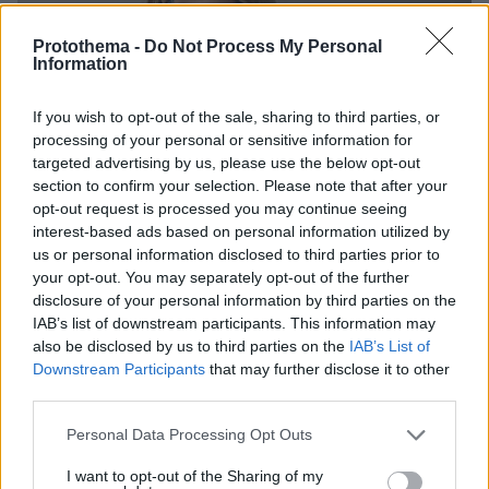
Protothema -
Do Not Process My Personal
Information
If you wish to opt-out of the sale, sharing to third parties, or
processing of your personal or sensitive information for
targeted advertising by us, please use the below opt-out
section to confirm your selection. Please note that after your
opt-out request is processed you may continue seeing
interest-based ads based on personal information utilized by
us or personal information disclosed to third parties prior to
your opt-out. You may separately opt-out of the further
disclosure of your personal information by third parties on the
IAB’s list of downstream participants. This information may
7
28.05.2026, 08:37
also be disclosed by us to third parties on the
IAB’s List of
Νέα έρευνα «βλέπει» εκατομμύρια αδιάγνωστους
ασθενείς με μακροχρόνιο Covid
Downstream Participants
that may further disclose it to other
third parties.
Νέος αλγόριθμος τεχνητής νοημοσύνης ανέλυσε
460.000 ιατρικά αρχεία και εντόπισε πολύ
Please note that this website/app uses one or more Google
Personal Data Processing Opt Outs
περισσότερα περιστατικά από όσα καταγράφονται
services and may gather and store information including but
επίσημα
not limited to your visit or usage behaviour. You may click to
I want to opt-out of the Sharing of my