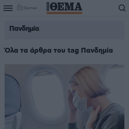
Games
Πανδημία
Column
Column
1
2
Όλα τα άρθρα του tag Πανδημία