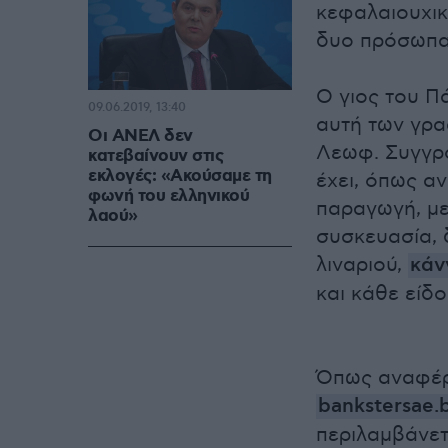
κεφαλαιουχικ
δυο πρόσωπα
Ο γιος του Π
09.06.2019, 13:40
αυτή των γρα
Οι ΑΝΕΛ δεν
Λεωφ. Συγγρο
κατεβαίνουν στις
εκλογές: «Ακούσαμε τη
έχει, όπως α
φωνή του ελληνικού
παραγωγή, με
λαού»
συσκευασία, 
λιναριού,
κάν
και κάθε είδ
Όπως αναφέρε
bankstersae.
περιλαμβάνετ