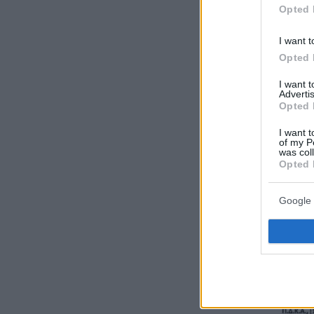
Opted 
I want t
Opted 
I want 
Advertis
Opted 
I want t
of my P
was col
Opted 
Google 