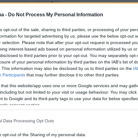
ακευτικής κάνναβης
, αρωματικών φυτών,
καλλυντικών παρασκευασμάτων από τις ουσίε
ma -
Do Not Process My Personal Information
to opt-out of the sale, sharing to third parties, or processing of your per
formation for targeted advertising by us, please use the below opt-out s
ρύθηκε σε υπηρεσία μίας στάσης στις 22
r selection. Please note that after your opt-out request is processed y
18, περίοδο κατά την οποία ο
Πάνος Καμμένο
eing interest-based ads based on personal information utilized by us or
disclosed to third parties prior to your opt-out. You may separately opt-
χωρήσει την κυβέρνηση και κατείχε τη θέση το
losure of your personal information by third parties on the IAB’s list of
νικής Άμυνας, καθώς οι ΑΝΕΛ έφυγαν από τη
. This information may also be disclosed by us to third parties on the
IA
ν Ιανουάριο του 2019. Άγνωστο παραμένει εά
Participants
that may further disclose it to other third parties.
ργός προτίθεται να ασχοληθεί ενεργά με τις
 that this website/app uses one or more Google services and may gath
κές δραστηριότητες του γιου του, αφού το κόμ
including but not limited to your visit or usage behaviour. You may click 
 to Google and its third-party tags to use your data for below specifi
ος δεν θα κατέλθουν στις εκλογές.
ogle consent section.
ραφα σύστασης της εταιρείας Greekkannabis:
l Data Processing Opt Outs
o opt-out of the Sharing of my personal data.