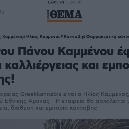
Ελληνικά
English
δα
ς Καμμένος
Ηλίας Καμμένος
Κάνναβη
Φαρμακευτική κάνν
του Πάνου Καμμένου έ
α καλλιέργειας και εμπ
ης!
ιρείας Greekkannabis είναι ο Ηλίας Καμμένος,
 Εθνικής Άμυνας – Η εταιρεία θα ασχολείται
εια, διάθεση και εμπορία κάνναβης