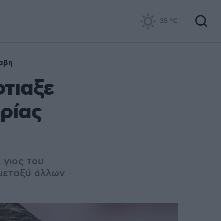
35
°C
αβη
φτιαξε
ορίας
 γιος του
 μεταξύ άλλων