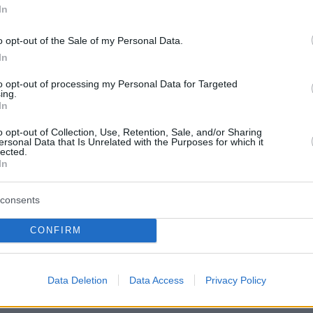
In
o opt-out of the Sale of my Personal Data.
In
τη συνέχεια σε όσους κάνουν λόγο για ρωσι
κόμμα Καρυστιανού, ο ηθοποιός υποστήριξε ότ
to opt-out of processing my Personal Data for Targeted
ing.
όνα σχηματίστηκε από το ότι αυτοί οι δύο
In
έβηκαν από τη Ρωσία και όλοι ίσως να
o opt-out of Collection, Use, Retention, Sale, and/or Sharing
 είναι φιλορωσικό κόμμα. Δεν το νομίζω
ersonal Data that Is Unrelated with the Purposes for which it
lected.
αι Έλληνες εκ Ρωσία, Έλληνες που ζουν μόνιμ
In
ίναι δύο άτομα που κατέβηκαν από τη Ρωσία
ού θα πάρει θέση η κυρία Καρυστιανού και το
consents
CONFIRM
 τέλος, αν ο ίδιος θα είναι υποψήφιος
 Νίκος Ζιάγκος απάντησε: «αφού δούμε ότι το
Data Deletion
Data Access
Privacy Policy
άει, θα δούμε αν θα είμαι υποψήφιος