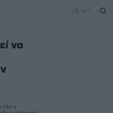
33
°C
εί να
ύν
ή όλη η
ιξε ο ηθοποιός