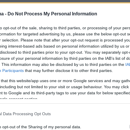
κόμμα όντας ευαισθητοποιημένος από την
ma -
Do Not Process My Personal Information
Τεμπών και
αφού με κάλεσαν ορισμένοι φίλοι
,
ήσω κι εγώ» συνέχισε ο κ. Ζιάγκος
to opt-out of the sale, sharing to third parties, or processing of your per
ας ότι «ο ένας ο φίλος
είναι από την Αγία
formation for targeted advertising by us, please use the below opt-out s
r selection. Please note that after your opt-out request is processed y
και θέλησε να μπει στο κόμμα και να βοηθήσε
eing interest-based ads based on personal information utilized by us or
 Ο άλλος είναι
ο Θανάσης ο Αυγερινός
που
disclosed to third parties prior to your opt-out. You may separately opt-
 τη Ρωσία. Ελληναράς, ελληνικής καταγωγής»
losure of your personal information by third parties on the IAB’s list of
. This information may also be disclosed by us to third parties on the
IA
Participants
that may further disclose it to other third parties.
 that this website/app uses one or more Google services and may gath
including but not limited to your visit or usage behaviour. You may click 
 to Google and its third-party tags to use your data for below specifi
ogle consent section.
l Data Processing Opt Outs
o opt-out of the Sharing of my personal data.