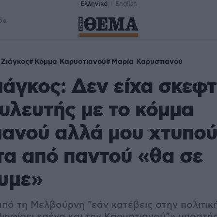
Ελληνικά
English
δα
 Ζιάγκος
Κόμμα Καρυστιανού
Μαρία Καρυστιανού
ιάγκος: Δεν είχα σκεφτ
υλευτής με το κόμμα
ιανού αλλά μου χτυπο
α από παντού «θα σε
υμε»
πό τη Μελβούρνη "εάν κατέβεις στην πολιτικ
ηφίσει εσένα και την Καρυστιανού"» υποστήρ