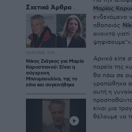
Για την απόφ
Σχετικά Άρθρα
Μαρίας Καρυ
ενδεχόμενο ν
ηθοποιός
Νί
ανοιχτά γιατ
ψηφίσουμε"»
20.05.2026, 11:10
Αρχικά είπε
Νίκος Ζιάγκος για Μαρία
πορεία της κ
Καρυστιανού: Είναι η
σύγχρονη
θα πάω σε αυ
Μπουμπουλίνα, της το
γραπώθηκα απ
είπα και συγκινήθηκε
αυτή η γυναί
προσπαθώντας
είναι μια τρα
θέλουμε να τ