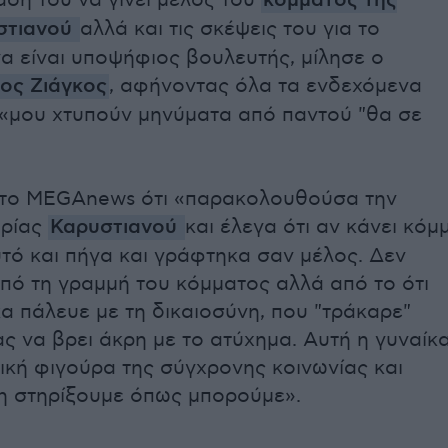
ασή του να γίνει μέλος του
κόμματος της
στιανού
αλλά και τις σκέψεις του για το
α είναι υποψήφιος βουλευτής, μίλησε ο
κος Ζιάγκος
, αφήνοντας όλα τα ενδεχόμενα
ί «μου χτυπούν μηνύματα από παντού "θα σε
.
 στο MEGAnews ότι «παρακολουθούσα την
υρίας
Καρυστιανού
και έλεγα ότι αν κάνει κόμ
τό και πήγα και γράφτηκα σαν μέλος. Δεν
ό τη γραμμή του κόμματος αλλά από το ότι
κα πάλευε με τη δικαιοσύνη, που "τράκαρε"
 να βρει άκρη με το ατύχημα. Αυτή η γυναίκ
γική φιγούρα της σύγχρονης κοινωνίας και
η στηρίξουμε όπως μπορούμε».