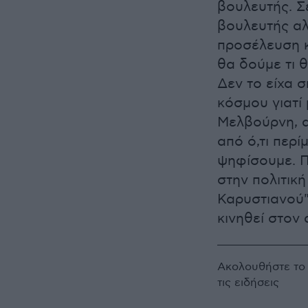
βουλευτής. Σ
βουλευτής αλ
προσέλευση 
θα δούμε τι θ
Δεν το είχα 
κόσμου γιατί
Μελβούρνη, α
από ό,τι περ
ψηφίσουμε. Π
στην πολιτικ
Καρυστιανού"
κινηθεί στον 
Ακολουθήστε τ
τις ειδήσεις