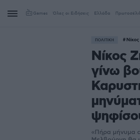
Games
Όλες οι Ειδήσεις
Ελλάδα
Πρωτοσέλι
Νίκος
ΠΟΛΙΤΙΚΗ
Νίκος Ζ
γίνω βο
Καρυστ
μηνύματ
ψηφίσο
«Πήρα μήνυμα α
Μελβούρνη θα ψ