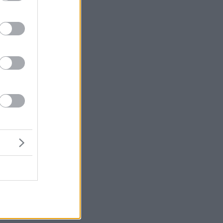
κή
ι
α