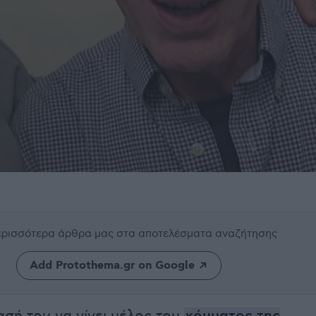
περισσότερα άρθρα μας
στα αποτελέσματα αναζήτησης
Add Protothema.gr on Google