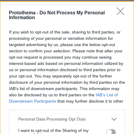
πριν 31 λεπτά
Μια βιοτεχνολόγος έχασε 10 κιλά χωρίς να στερηθεί το
Protothema -
Do Not Process My Personal
αγαπημένο της φαγητό – Οι 8 συνήθειες που έκαναν τη
Information
διαφορά
If you wish to opt-out of the sale, sharing to third parties, or
πριν 31 λεπτά
processing of your personal or sensitive information for
Ουρές και καθυστερήσεις πάνω από 1 ώρα στο
Τελωνείο Ευζώνων, στο ρεύμα εξόδου από την Ελλάδα,
targeted advertising by us, please use the below opt-out
δείτε βίντεο
section to confirm your selection. Please note that after your
opt-out request is processed you may continue seeing
πριν 31 λεπτά
interest-based ads based on personal information utilized by
Τα 21 καλύτερα εστιατόρια στο Ιόνιο
us or personal information disclosed to third parties prior to
your opt-out. You may separately opt-out of the further
πριν 32 λεπτά
Νετανιάχου: Το Ισραήλ απορρίπτει το ειρηνευτικό
disclosure of your personal information by third parties on the
σχέδιο του Τραμπ για τη Γάζα, δεν αποσύρουμε τον
IAB’s list of downstream participants. This information may
στρατό μέχρι να αφοπλιστεί εντελώς η Χαμάς
also be disclosed by us to third parties on the
IAB’s List of
Downstream Participants
that may further disclose it to other
third parties.
ΔΕΙΤΕ ΟΛΕΣ ΤΙΣ ΕΙΔΗΣΕΙΣ
Please note that this website/app uses one or more Google
Personal Data Processing Opt Outs
services and may gather and store information including but
not limited to your visit or usage behaviour. You may click to
I want to opt-out of the Sharing of my