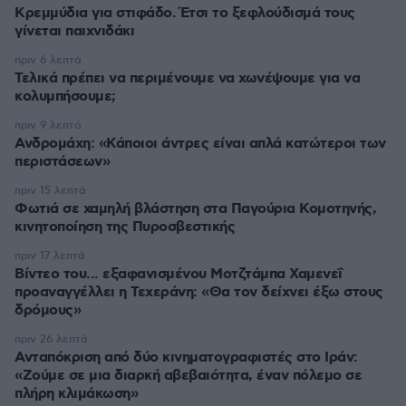
Κρεμμύδια για στιφάδο. Έτσι το ξεφλούδισμά τους
γίνεται παιχνιδάκι
πριν 6 λεπτά
Τελικά πρέπει να περιμένουμε να χωνέψουμε για να
κολυμπήσουμε;
πριν 9 λεπτά
Ανδρομάχη: «Κάποιοι άντρες είναι απλά κατώτεροι των
περιστάσεων»
πριν 15 λεπτά
Φωτιά σε χαμηλή βλάστηση στα Παγούρια Κομοτηνής,
κινητοποίηση της Πυροσβεστικής
πριν 17 λεπτά
Βίντεο του... εξαφανισμένου Μοτζτάμπα Χαμενεΐ
προαναγγέλλει η Τεχεράνη: «Θα τον δείχνει έξω στους
δρόμους»
πριν 26 λεπτά
Ανταπόκριση από δύο κινηματογραφιστές στο Ιράν:
«Ζούμε σε μια διαρκή αβεβαιότητα, έναν πόλεμο σε
πλήρη κλιμάκωση»