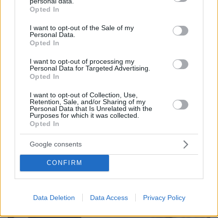
personal data.
grant or deny consent to Google and its third-party tags to
ΤΑ ΠΙΟ ΔΗΜΟΦΙΛΗ
Opted In
use your data for below specified purposes in below Google
consent section.
I want to opt-out of the Sale of my
Personal Data.
Opted In
I want to opt-out of processing my
Personal Data for Targeted Advertising.
Opted In
I want to opt-out of Collection, Use,
Retention, Sale, and/or Sharing of my
Personal Data that Is Unrelated with the
Purposes for which it was collected.
Opted In
Google consents
CONFIRM
Data Deletion
Data Access
Privacy Policy