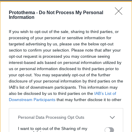
Protothema -
Do Not Process My Personal
Information
If you wish to opt-out of the sale, sharing to third parties, or
processing of your personal or sensitive information for
targeted advertising by us, please use the below opt-out
section to confirm your selection. Please note that after your
opt-out request is processed you may continue seeing
interest-based ads based on personal information utilized by
us or personal information disclosed to third parties prior to
your opt-out. You may separately opt-out of the further
disclosure of your personal information by third parties on the
IAB’s list of downstream participants. This information may
also be disclosed by us to third parties on the
IAB’s List of
Downstream Participants
that may further disclose it to other
third parties.
γενικός γραμματέας Μεταφορών
Στέλιος
Ο
Please note that this website/app uses one or more Google
Personal Data Processing Opt Outs
services and may gather and store information including but
Σακαρέτσιος
, μεταξύ άλλων, ανέφερε «Οι
not limited to your visit or usage behaviour. You may click to
I want to opt-out of the Sharing of my
αστικές συγκοινωνίες περνούν από την εποχή