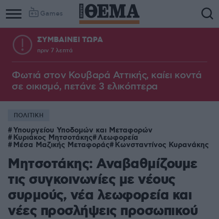
Games
ΣΥΜΒΑΙΝΕΙ ΤΩΡΑ
πριν 7 λεπτά
Φωτιά στον Κουβαρά Αττικής, καίει κοντά
σε οικισμό, πετάνε 3 ελικόπτερα
ΠΟΛΙΤΙΚΗ
Υπουργείου Υποδομών και Μεταφορών
Κυριάκος Μητσοτάκης
Λεωφορεία
Μέσα Μαζικής Μεταφοράς
Κωνσταντίνος Κυρανάκης
Μητσοτάκης: Αναβαθμίζουμε
τις συγκοινωνίες με νέους
συρμούς, νέα λεωφορεία και
νέες προσλήψεις προσωπικού