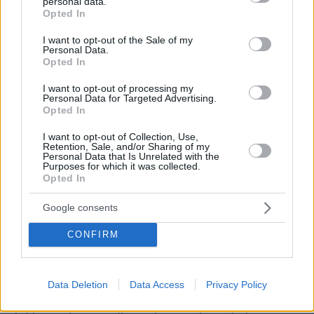
personal data.
grant or deny consent to Google and its third-party tags to
Opted In
των excel και των καθυστερημένων αναφορών
use your data for below specified purposes in below Google
σε μια εποχή λειτουργίας σε πραγματικό χρόνο.
consent section.
I want to opt-out of the Sale of my
Personal Data.
Με αξιοποίηση δεδομένων και τεχνητής
Opted In
νοημοσύνης αποκτούμε πλέον άμεση εικόνα
του δικτύου, ώστε να παρεμβαίνουμε πιο
I want to opt-out of processing my
Personal Data for Targeted Advertising.
γρήγορα και πιο αποτελεσματικά. Στόχος μας
Opted In
είναι πιο αξιόπιστες και πιο ανθρώπινες
I want to opt-out of Collection, Use,
συγκοινωνίες για τον πολίτη. Και αυτή είναι
Retention, Sale, and/or Sharing of my
Personal Data that Is Unrelated with the
μόνο η αρχή.»
Purposes for which it was collected.
Opted In
διευθύνων σύμβουλος του ΟΑΣΑ
Αντώνης
Ο
Google consents
Κεραστάρης
τόνισε «Οι αστικές συγκοινωνίες
της Αθήνας αλλάζουν με νέο στόλο, ψηφιακά
CONFIRM
εργαλεία και πιο αξιόπιστες μετακινήσεις για
τους πολίτες. Επενδύουμε στη βελτίωση της
Data Deletion
Data Access
Privacy Policy
καθημερινής εμπειρίας του επιβάτη και στον
ψηφιακό μετασχηματισμό των μεταφορών,