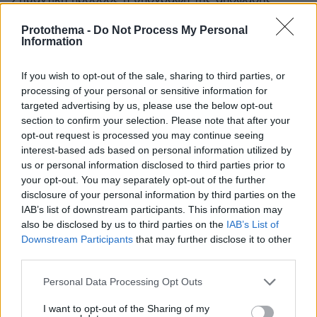
νωρίτερα ώστε οι εκπαιδευτικοί να γνωρίζουν που θα
Protothema -
Do Not Process My Personal
πάνε και να έχουν το χρόνο να προετοιμαστούν.
Information
Επιπλέον, μήπως η κυβέρνηση πρέπει να
αναπροσαρμόσει και τα επιμίσθια αυτών των
If you wish to opt-out of the sale, sharing to third parties, or
ανθρώπων με βάσει το κόστος ζωής που απαιτείται σε
processing of your personal or sensitive information for
κάθε χώρα;
targeted advertising by us, please use the below opt-out
ΑΠΑΝΤΗΣΗ
section to confirm your selection. Please note that after your
opt-out request is processed you may continue seeing
Εύκολο είναι;
interest-based ads based on personal information utilized by
15.05.2026, 13:51
us or personal information disclosed to third parties prior to
Εδώ οι εκπαιδευτικοί είναι εργαζόμενοι με
your opt-out. You may separately opt-out of the further
μισθούς που είναι ο πάτος της Ευρώπης μεταξύ
disclosure of your personal information by third parties on the
επιστημόνων! Γι αυτό η χώρα πάει απ´ το κακό στο
IAB’s list of downstream participants. This information may
χειρότερο! Προελχουνοι μισθοί των λαμογίων
also be disclosed by us to third parties on the
IAB’s List of
κάθε τύπου! Οι φραπέδες μόνο ζούνε καλά!
Downstream Participants
that may further disclose it to other
third parties.
ΑΠΑΝΤΗΣΗ
Please note that this website/app uses one or more Google
Personal Data Processing Opt Outs
services and may gather and store information including but
TT
not limited to your visit or usage behaviour. You may click to
I want to opt-out of the Sharing of my
15.05.2026, 13:37