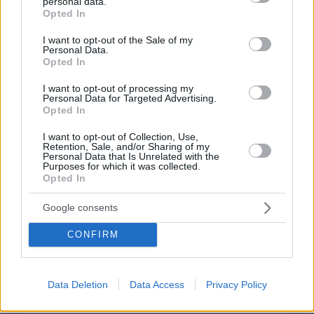
personal data.
grant or deny consent to Google and its third-party tags to
Θα έλεγα πρώτα να ρίξει μια ματιά στην εκπαίδευση
Opted In
use your data for below specified purposes in below Google
εδώ στην Ελλάδα.
consent section.
I want to opt-out of the Sale of my
ΑΠΑΝΤΗΣΗ
Personal Data.
Opted In
I want to opt-out of processing my
ΠΡΟΣΘΗΚΗ ΣΧΟΛΙΟΥ
Personal Data for Targeted Advertising.
Opted In
ΌΝΟΜΑ *
I want to opt-out of Collection, Use,
Retention, Sale, and/or Sharing of my
Personal Data that Is Unrelated with the
Purposes for which it was collected.
Opted In
EMAIL
Google consents
CONFIRM
Data Deletion
Data Access
Privacy Policy
ΣΧΌΛΙΟ *