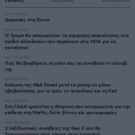
Ειδήσεις
Δημοφιλή
Σχολιασμένα
πριν 7 λεπτά
Διακοπές στη Σίκινο
πριν 8 λεπτά
Ο Τραμπ θα απαγορεύσει τη χορήγηση υπηκοότητας στα
παιδιά αλλοδαπών που πηγαίνουν στις ΗΠΑ για να
γεννήσουν
πριν 20 λεπτά
Πώς θα βοηθήσετε τη γάτα σας να συνηθίσει το κλουβί
της
πριν 29 λεπτά
Κόπωση της Wall Street μετά τα ρεκόρ εν μέσω
αβεβαιότητας για το Ιράν, το πετρέλαιο και τη Fed
πριν 33 λεπτά
Στη ΓΑΔΑ κρατείται η 46χρονη που κατηγορείται για την
επίθεση στη Marfin, δείτε βίντεο και φωτογραφίες
πριν 34 λεπτά
3 ταξιδιωτικές συνήθειες της Gen Z που θα
διαμορφώσουν νέες τάσεις στον τουρισμό