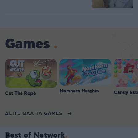
Games
Northern Heights
Candy Bub
Cut The Rope
ΔΕΙΤΕ ΟΛΑ ΤΑ GAMES
Best of Network