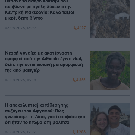
Πέθανε το άσπρο κουτάβι που
συμβίωνε με αγέλη λύκων στην
Κεντρική Μακεδονία: Καλό ταξίδι
μικρέ, δείτε βίντεο
157
06.08.2026, 16:39
Νεαρή γυναίκα με ακατέργαστη
ομορφιά από την Αιθιοπία έγινε viral,
δείτε την εντυπωσιακή μεταμόρφωσή
της από μακιγιέρ
355
06.08.2026, 09:18
Η αποκαλυπτική κατάθεση της
συζύγου του Αφγανού: Πώς
γνωρίσαμε τη Λίσα, γιατί υποψιάστηκα
ότι ήταν το πτώμα στη βαλίτσα
286
06.08.2026, 12:32