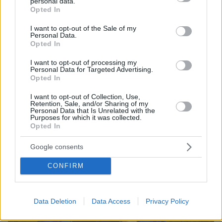
personal data.
grant or deny consent to Google and its third-party tags to
Κέρκυρα έως τη Ρόδο, η εβραϊκή παρουσία έχει
Opted In
use your data for below specified purposes in below Google
αφήσει ανεξίτηλο αποτύπωμα στην ιστορία, στον
consent section.
I want to opt-out of the Sale of my
πολιτισμό και στην πνευματική ζωή της χώρας μας,
Personal Data.
είπε η υπουργός Παιδείας
Opted In
I want to opt-out of processing my
Personal Data for Targeted Advertising.
Opted In
I want to opt-out of Collection, Use,
Retention, Sale, and/or Sharing of my
Personal Data that Is Unrelated with the
Purposes for which it was collected.
Opted In
Google consents
CONFIRM
Data Deletion
Data Access
Privacy Policy