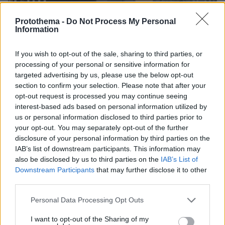
Protothema -
Do Not Process My Personal
Information
If you wish to opt-out of the sale, sharing to third parties, or
processing of your personal or sensitive information for
targeted advertising by us, please use the below opt-out
section to confirm your selection. Please note that after your
opt-out request is processed you may continue seeing
interest-based ads based on personal information utilized by
us or personal information disclosed to third parties prior to
your opt-out. You may separately opt-out of the further
disclosure of your personal information by third parties on the
IAB’s list of downstream participants. This information may
also be disclosed by us to third parties on the
IAB’s List of
Downstream Participants
that may further disclose it to other
19
21.12.2025, 23:24
third parties.
Η Σοφία Ζαχαράκη στον εορτασμό της Χανουκά: Η
γιορτή ας συμβολίζει τη νίκη της ελπίδας και της ζωής
Please note that this website/app uses one or more Google
Personal Data Processing Opt Outs
απέναντι στην τρομοκρατία και το μίσος
services and may gather and store information including but
not limited to your visit or usage behaviour. You may click to
I want to opt-out of the Sharing of my
Από τη Θεσσαλονίκη έως τα Ιωάννινα, από την