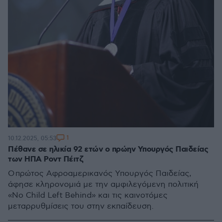
1
10.12.2025, 05:53
Πέθανε σε ηλικία 92 ετών ο πρώην Υπουργός Παιδείας
των ΗΠΑ Ροντ Πέιτζ
Ο πρώτος Αφροαμερικανός Υπουργός Παιδείας,
άφησε κληρονομιά με την αμφιλεγόμενη πολιτική
«No Child Left Behind» και τις καινοτόμες
μεταρρυθμίσεις του στην εκπαίδευση.