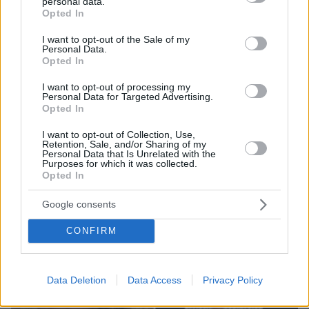
08.08.2026, 21:43
personal data.
grant or deny consent to Google and its third-party tags to
Opted In
Χόρχε Μέσι: Ο εργάτης από το Ροσάριο που πήρε
use your data for below specified purposes in below Google
τον 13χρονο Λιονέλ από το χέρι και άλλαξε την
consent section.
I want to opt-out of the Sale of my
ιστορία του ποδοσφαίρου με μια υπογραφή σε...
Personal Data.
χαρτοπετσέτα
Opted In
I want to opt-out of processing my
Personal Data for Targeted Advertising.
Opted In
I want to opt-out of Collection, Use,
Retention, Sale, and/or Sharing of my
Personal Data that Is Unrelated with the
Purposes for which it was collected.
Opted In
Google consents
CONFIRM
Data Deletion
Data Access
Privacy Policy