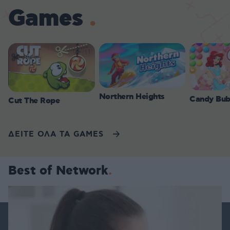
Games
Northern Heights
Candy Bub
Cut The Rope
ΔΕΙΤΕ ΟΛΑ ΤΑ GAMES
Best of Network