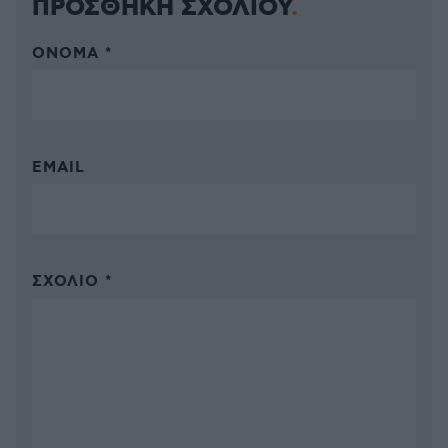
ΠΡΟΣΘΗΚΗ ΣΧΟΛΙΟΥ
ΌΝΟΜΑ *
EMAIL
ΣΧΌΛΙΟ *