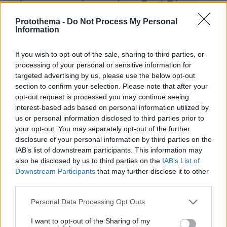
«τύπου με τα μαύρα» από το «Παρά Πέντε»
Protothema -
Do Not Process My Personal
Information
H Τζέσικα Μπίελ έγινε viral για το λευκό
φόρεμα στη σειρά The Better Sister - Το βίντεο
If you wish to opt-out of the sale, sharing to third parties, or
για το πώς απέκτησε το σώμα αυτό
processing of your personal or sensitive information for
συγκέντρωσε 3,3 εκατ. views
targeted advertising by us, please use the below opt-out
section to confirm your selection. Please note that after your
opt-out request is processed you may continue seeing
protothema.gr στο Google News
Ακολουθήστε το
interest-based ads based on personal information utilized by
και μάθετε πρώτοι όλες τις ειδήσεις
us or personal information disclosed to third parties prior to
your opt-out. You may separately opt-out of the further
disclosure of your personal information by third parties on the
Ειδήσεις
Δείτε όλες τις τελευταίες
από την Ελλάδα
IAB’s list of downstream participants. This information may
και τον Κόσμο, τη στιγμή που συμβαίνουν, στο
also be disclosed by us to third parties on the
IAB’s List of
Protothema.gr
Downstream Participants
that may further disclose it to other
third parties.
Σχετικά Άρθρα
Please note that this website/app uses one or more Google
Personal Data Processing Opt Outs
services and may gather and store information including but
not limited to your visit or usage behaviour. You may click to
I want to opt-out of the Sharing of my