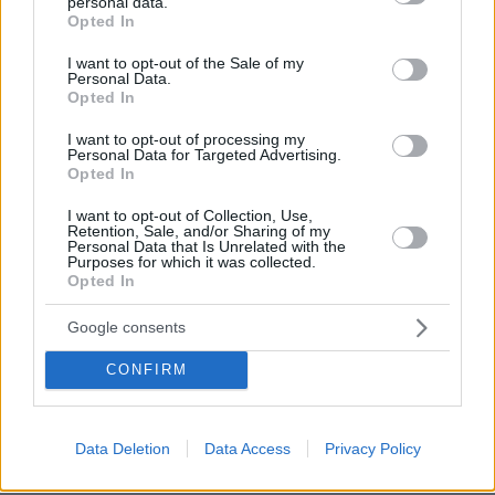
personal data.
grant or deny consent to Google and its third-party tags to
Opted In
use your data for below specified purposes in below Google
consent section.
I want to opt-out of the Sale of my
Personal Data.
Opted In
I want to opt-out of processing my
Personal Data for Targeted Advertising.
Opted In
I want to opt-out of Collection, Use,
Retention, Sale, and/or Sharing of my
Personal Data that Is Unrelated with the
Purposes for which it was collected.
Opted In
Google consents
CONFIRM
15.07.2025, 18:31
Data Deletion
Data Access
Privacy Policy
ΠΑΣΟΚ: Πώς αιτιολογεί το αίτημα σύστασης
προανακριτικής για Βορίδη και Αυγενάκη