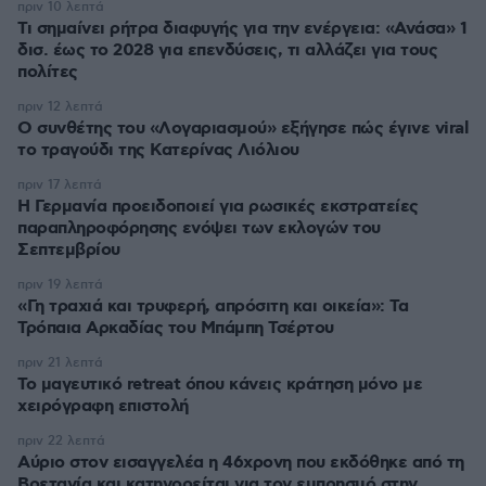
πριν 10 λεπτά
Τι σημαίνει ρήτρα διαφυγής για την ενέργεια: «Ανάσα» 1
δισ. έως το 2028 για επενδύσεις, τι αλλάζει για τους
πολίτες
πριν 12 λεπτά
Ο συνθέτης του «Λογαριασμού» εξήγησε πώς έγινε viral
το τραγούδι της Κατερίνας Λιόλιου
πριν 17 λεπτά
Η Γερμανία προειδοποιεί για ρωσικές εκστρατείες
παραπληροφόρησης ενόψει των εκλογών του
Σεπτεμβρίου
πριν 19 λεπτά
«Γη τραχιά και τρυφερή, απρόσιτη και οικεία»: Τα
Τρόπαια Αρκαδίας του Μπάμπη Τσέρτου
πριν 21 λεπτά
Το μαγευτικό retreat όπου κάνεις κράτηση μόνο με
χειρόγραφη επιστολή
πριν 22 λεπτά
Αύριο στον εισαγγελέα η 46χρονη που εκδόθηκε από τη
Βρετανία και κατηγορείται για τον εμπρησμό στην