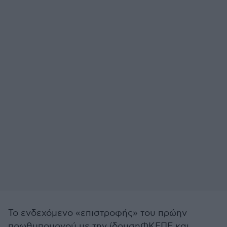
Το ενδεχόμενο «επιστροφής» του πρώην
πρωθυπουργού με την ίδρυσηΦΚΕΠΕ και