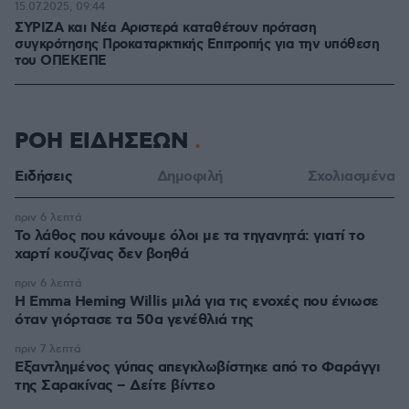
15.07.2025, 09:44
ΣΥΡΙΖΑ και Νέα Αριστερά καταθέτουν πρόταση
συγκρότησης Προκαταρκτικής Επιτροπής για την υπόθεση
του ΟΠΕΚΕΠΕ
ΡΟΗ ΕΙΔΗΣΕΩΝ
Ειδήσεις
Δημοφιλή
Σχολιασμένα
πριν 6 λεπτά
Το λάθος που κάνουμε όλοι με τα τηγανητά: γιατί το
χαρτί κουζίνας δεν βοηθά
πριν 6 λεπτά
H Emma Heming Willis μιλά για τις ενοχές που ένιωσε
όταν γιόρτασε τα 50α γενέθλιά της
πριν 7 λεπτά
Εξαντλημένος γύπας απεγκλωβίστηκε από το Φαράγγι
της Σαρακίνας – Δείτε βίντεο