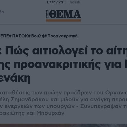
Ελληνικά
English
δα
ΕΠΕ
ΠΑΣΟΚ
Βουλή
Προανακριτική
Πώς αιτιολογεί το αίτ
ς προανακριτικής για 
ενάκη
 καταθέσεις των πρώην προέδρων του Οργανι
έλη Σημανδράκου και μιλούν για ανάγκη περα
ν ενεργειών των υπουργών - Συνυπέγραψαν τ
ρακιώτης και Μπουρχάν