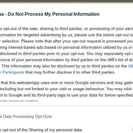
τη
σχέση
του
ΟΠΕΚΕΠΕ
με
τον
Τεχνικό
Σύμ
β
ουλο
κα
σε
απ
οτελεσμ
α
τικούς
ελέγχους
,
με
νέες
τεχνικές
κ
ma -
Do Not Process My Personal Information
χετικές
εγκυκλίους
και μπ
λοκάροντ
ας π
ληρωμές
σ
α
ρχικά
δέχθηκε
έν
αν
οργ
α
νωμένο
π
όλεμο
φθοράς
to opt-out of the sale, sharing to third parties, or processing of your per
formation for targeted advertising by us, please use the below opt-out s
μ
α π
ροσώ
π
ων
διορισμένο
από
τον
ίδιο
τον
ΥΠΑΑΤ Μ
r selection. Please note that after your opt-out request is processed y
έλει
εξ
ανα
γκάστηκε
σε
παρα
ίτηση
από
τον
Υπ
ουργ
eing interest-based ads based on personal information utilized by us or
ν
εμφ
α
νή
λόγο
.
disclosed to third parties prior to your opt-out. You may separately opt-
losure of your personal information by third parties on the IAB’s list of
. This information may also be disclosed by us to third parties on the
IA
ς
Βάρρ
ας απ
οδίδει
ευθέως
την
απ
ομάκρυνσή
του
α
Participants
that may further disclose it to other third parties.
Βορίδη
στο
ότι
π
ροσ
π
άθησε
να
στ
αμα
τήσει
τις
α
κτικές
στις
κοινοτικές
ενισχύσεις
και να
δι
α
φυλάξε
 that this website/app uses one or more Google services and may gath
including but not limited to your visit or usage behaviour. You may click 
Σε
κάθε
π
ερί
π
τωση
,
οι
ενέργειές
του
κα
θιστούσ
αν
 to Google and its third-party tags to use your data for below specifi
ον
Γρηγόριο
Βάρρ
α υπα
ρξι
α
κή
απ
ειλή
γι
α τα
ogle consent section.
υκλώμ
ατα π
ου
λυμ
α
ίνοντ
αν
τον
ΟΠΕΚΕΠΕ.
Αν
είχε
εχίσει
το
έργο
του
,
είν
αι βέβα
ιο
ότι
το
σκάνδ
α
λο
θα
l Data Processing Opt Outs
θεί
π
ολύ
νωρίτερ
α, η
οικονομική
β
λά
βη θα
ήτ
αν π
ο
θα
είχε
απ
οφευχθεί
ο
δι
α
συρμός
της
χώρ
ας μας.
o opt-out of the Sharing of my personal data.