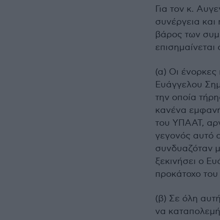
Για τον κ.
Αυγε
συνέργεια και 
βάρος των συμ
επισημαίνεται ό
(α) Οι ένορκε
Ευάγγελου
Ση
την οποία τήρ
κανένα εμφανή
του ΥΠΑΑΤ, αρν
γεγονός αυτό 
συνδυαζόταν μ
ξεκινήσει ο Ε
προκάτοχο του
(β) Σε όλη αυτ
να καταπολεμή