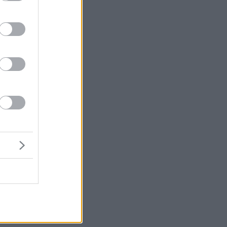
α
»
ν