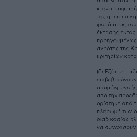
αποκλειστικά 
κτηνοτρόφου ή
της ηπειρωτικ
φορά προς τους
έκτασης εκτός
προηγουμένως 
αγρότες της Κρ
κριτηρίων κατ
(δ) Εξίσου επι
επιβεβαιώνουν
απομάκρυνσής 
από την προεδ
ορίστηκε από 
πληρωμή των δ
διαδικασίας ελ
να συνεχίσουν