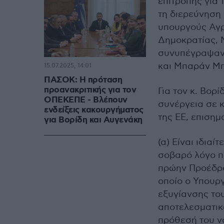
επιτροπής για 
τη διερεύνηση
υπουργούς Αγρ
Δημοκρατίας, 
συνυπέγραψαν 
και
Μπαράν
Μπ
15.07.2025, 14:01
ΠΑΣΟΚ: Η πρόταση
προανακριτικής για τον
Για τον κ.
Βορί
ΟΠΕΚΕΠΕ - Βλέπουν
συνέργει
α
σε
κ
ενδείξεις κακουργήματος
της
ΕΕ, επ
ισημ
για Βορίδη και Αυγενάκη
(α)
Είν
αι
ιδι
α
ίτ
σο
βα
ρό
λόγο
π
π
ρώην
Προέδρ
οπ
οίο
ο Υπ
ουρ
εξυγί
α
νσης
το
απ
οτελεσμ
α
τι
π
ρόθεσή
του
ν