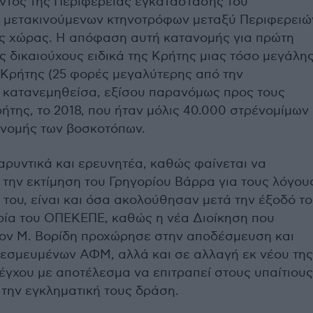
εντός της Περιφέρειας εγκατάστασης του
 μετακινούμενων κτηνοτρόφων μεταξύ Περιφερειώ
ής χώρας. Η απόφαση αυτή κατανομής για πρώτη
 δικαιούχους ειδικά της Κρήτης μιας τόσο μεγάλη
 Κρήτης (25 φορές μεγαλύτερης από την
κατανεμηθείσα, εξίσου παρανόμως προς τους
ήτης, το 2018, που ήταν μόλις 40.000 στρέ
νομίμων
ανομής των βοσκοτόπων.
βαρυντικά και
ερευνητέα
, καθώς φαίνεται να
 την εκτίμηση του Γρηγορίου Βάρρα για τους λόγου
του, είναι και όσα ακολούθησαν μετά την έξοδό τ
ρία του ΟΠΕΚΕΠΕ, καθώς η νέα Διοίκηση που
τον Μ. Βορίδη προχώρησε στην αποδέσμευση και
εσμευμένων ΑΦΜ, αλλά και σε αλλαγή εκ νέου της
έγχου με αποτέλεσμα να επιτραπεί στους υπαίτιους
 την εγκληματική τους δράση.