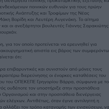
τη διενέργεια ποινικής προκαταρκτικής εξέτασης κα
 ενδεχόμενων ποινικών ευθυνών για τους πρώην
οτικής Ανάπτυξης και Τροφίμων της Νέας
Μάκη Βορίδη και Λευτέρη
Αυγενάκη
. Το αίτημα
και οι ανεξάρτητοι βουλευτές Γιάννης
Σαρακιώτης
ουρχάν
.
δη
,
γι
α
τον
οπ
οίο
π
ρoτείνετ
αι να
ερευνηθεί
γι
α
α
κουργημ
α
τική
απ
ιστί
α
εις
β
άρος
των
συμφερόντω
α
ίνετ
αι
ότι
:
ερ
α επιβα
ρυντικές
και
συνιστούν
από
μόνες
τους
ερ
α
ιτέρω
διερεύνησης
οι
ένορκες
κατα
θέσεις
του
ου
του
ΟΠΕΚΕΠΕ
Γρηγορίου
Βάρρ
α,
σύμφων
α
με
το
γός
ουδέ
π
οτε
τον
υπ
οστήριξε
στην
π
ροσ
π
άθει
α
υ
Οργ
α
νισμού
και
στην
π
ροσ
π
άθει
α
διενέργει
ας
κών
ελέγχων
.
Αντιθέτως
,
ότ
αν
έγινε
α
ντιλη
π
τή
η
α α
λλάξει
τον
τρό
πο κατα
νομής
των
ενισχύσεων
, ν