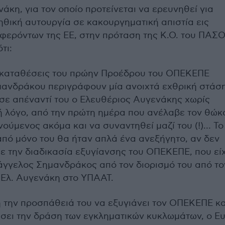
νάκη
, για τον οποίο
πρoτείνεται
να ερευνηθεί για
ηθική αυτουργία σε κακουργηματική απιστία εις
φερόντων της ΕΕ, στην πρόταση της Κ.Ο. του ΠΑΣ
τι:
ς καταθέσεις του πρώην Προέδρου του ΟΠΕΚΕΠΕ
μανδράκου
περιγράφουν μία ανοιχτά εχθρική στάση
ησε απέναντί του ο Ελευθέριος
Αυγενάκης
χωρίς
 λόγο, από την πρώτη ημέρα που ανέλαβε τον θώκ
ούμενος ακόμα και να συναντηθεί μαζί του (!)… Το
από μόνο του θα ήταν απλά ένα ανεξήγητο, αν δεν
ε την διαδικασία εξυγίανσης του ΟΠΕΚΕΠΕ, που εί
υάγγελος
Σημανδράκος
από τον διορισμό του από το
 Ελ.
Αυγενάκη
στο ΥΠΑΑΤ.
ή την προσπάθειά του να εξυγιάνει τον ΟΠΕΚΕΠΕ κα
σει την δράση των εγκληματικών κυκλωμάτων, ο Ευ