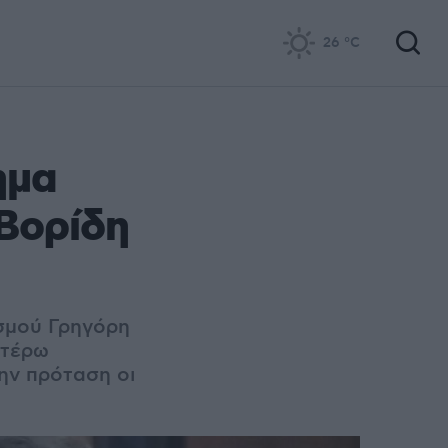
26
°C
ημα
Βορίδη
σμού Γρηγόρη
ιτέρω
ην πρόταση οι