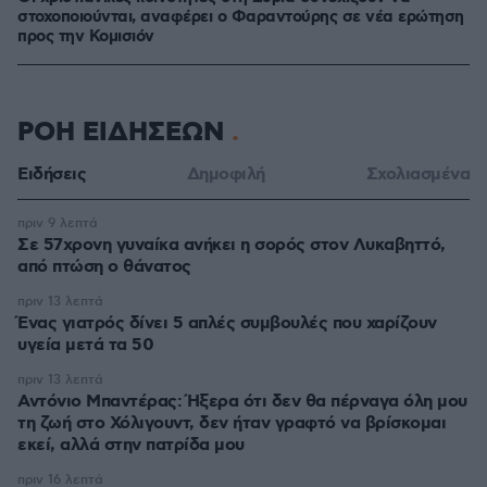
στοχοποιούνται, αναφέρει ο Φαραντούρης σε νέα ερώτηση
προς την Κομισιόν
ΡΟΗ ΕΙΔΗΣΕΩΝ
Ειδήσεις
Δημοφιλή
Σχολιασμένα
πριν 9 λεπτά
Σε 57χρονη γυναίκα ανήκει η σορός στον Λυκαβηττό,
από πτώση ο θάνατος
πριν 13 λεπτά
Ένας γιατρός δίνει 5 απλές συμβουλές που χαρίζουν
υγεία μετά τα 50
πριν 13 λεπτά
Αντόνιο Μπαντέρας: Ήξερα ότι δεν θα πέρναγα όλη μου
τη ζωή στο Χόλιγουντ, δεν ήταν γραφτό να βρίσκομαι
εκεί, αλλά στην πατρίδα μου
πριν 16 λεπτά