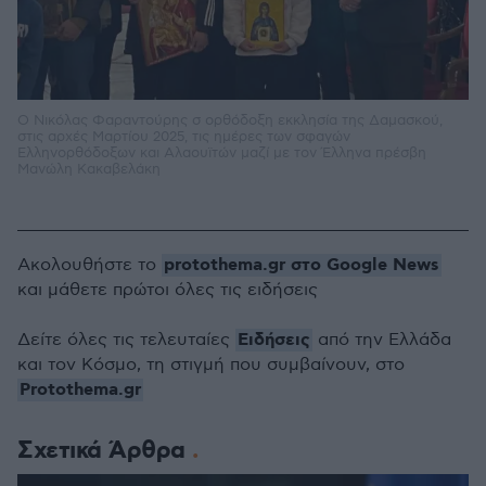
Ο Νικόλας Φαραντούρης σ ορθόδοξη εκκλησία της Δαμασκού,
στις αρχές Μαρτίου 2025, τις ημέρες των σφαγών
Ελληνορθόδοξων και Αλαουϊτών μαζί με τον Έλληνα πρέσβη
Μανώλη Κακαβελάκη
protothema.gr στο Google News
Ακολουθήστε το
και μάθετε πρώτοι όλες τις ειδήσεις
Ειδήσεις
Δείτε όλες τις τελευταίες
από την Ελλάδα
και τον Κόσμο, τη στιγμή που συμβαίνουν, στο
Protothema.gr
Σχετικά Άρθρα