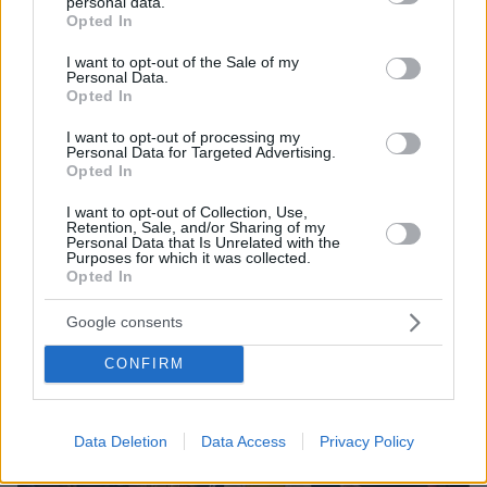
personal data.
grant or deny consent to Google and its third-party tags to
Opted In
use your data for below specified purposes in below Google
consent section.
I want to opt-out of the Sale of my
Personal Data.
Opted In
I want to opt-out of processing my
Personal Data for Targeted Advertising.
Opted In
Ο ευρωβουλευτής Νικόλας Φαραντούρης με τον Επίσκοπο
I want to opt-out of Collection, Use,
Ρωμανό του Πατριαρχείου Αντιοχείας & Πάσης Ανατολής, στη
Retention, Sale, and/or Sharing of my
Δαμασκό
Personal Data that Is Unrelated with the
Purposes for which it was collected.
Opted In
Google consents
CONFIRM
Data Deletion
Data Access
Privacy Policy