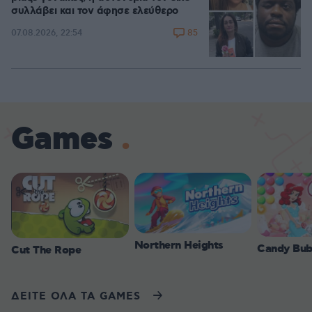
συλλάβει και τον άφησε ελεύθερο
85
07.08.2026, 22:54
Games
Northern Heights
Candy Bub
Cut The Rope
ΔΕΙΤΕ ΟΛΑ ΤΑ GAMES