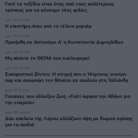
Γιατί τα ταξίδια είναι ένας από τους καλύτερους
τρόπους για να κάνουμε νέες φιλίες
πριν 16 λεπτά
Η επιστήμη πίσω από το τέλειο μπριάμ
πριν 19 λεπτά
Προήχθη σε Αστυνόμο Α' η Κωνσταντία Δημογλίδου
πριν 24 λεπτά
Μη χάσετε το ΘΕΜΑ που κυκλοφορεί
πριν 25 λεπτά
Σοκαριστικό βίντεο: Η στιγμή που ο 14χρονος ανοίγει
πυρ και σκορπάει τον θάνατο σε σχολείο στη Ταϊλάνδη
πριν 31 λεπτά
Γυναίκες που άλλαξαν ζωή: «Γιατί άφησα την Αθήνα για
την επαρχία»
πριν 32 λεπτά
Δύο σχολεία της Λέρου αλλάζουν όψη με δωρεά αγάπης
για τα παιδιά